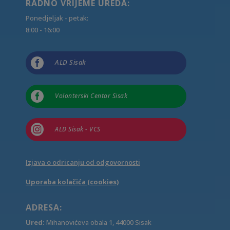
RADNO VRIJEME UREDA:
Ponedjeljak - petak:
8:00 - 16:00

ALD Sisak

Volonterski Centar Sisak

ALD Sisak - VCS
Izjava o odricanju od odgovornosti
Uporaba kolačića (cookies)
ADRESA:
Ured:
Mihanovićeva obala 1, 44000 Sisak