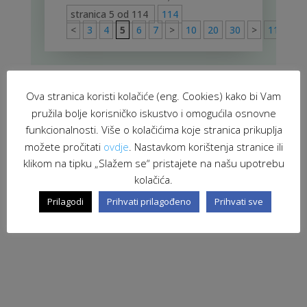
stranica 5 od 114
114
<
3
4
5
6
7
>
10
20
30
>
114
Ova stranica koristi kolačiće (eng. Cookies) kako bi Vam
pružila bolje korisničko iskustvo i omogućila osnovne
funkcionalnosti. Više o kolačićima koje stranica prikuplja
možete pročitati
ovdje
. Nastavkom korištenja stranice ili
klikom na tipku „Slažem se“ pristajete na našu upotrebu
kolačića.
Prilagodi
Prihvati prilagođeno
Prihvati sve