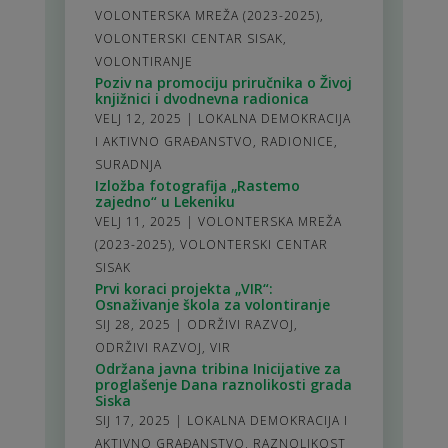
VOLONTERSKA MREŽA (2023-2025)
,
VOLONTERSKI CENTAR SISAK
,
VOLONTIRANJE
Poziv na promociju priručnika o Živoj
knjižnici i dvodnevna radionica
VELJ 12, 2025
|
LOKALNA DEMOKRACIJA
I AKTIVNO GRAĐANSTVO
,
RADIONICE
,
SURADNJA
Izložba fotografija „Rastemo
zajedno“ u Lekeniku
VELJ 11, 2025
|
VOLONTERSKA MREŽA
(2023-2025)
,
VOLONTERSKI CENTAR
SISAK
Prvi koraci projekta „VIR“:
Osnaživanje škola za volontiranje
SIJ 28, 2025
|
ODRŽIVI RAZVOJ
,
ODRŽIVI RAZVOJ
,
VIR
Održana javna tribina Inicijative za
proglašenje Dana raznolikosti grada
Siska
SIJ 17, 2025
|
LOKALNA DEMOKRACIJA I
AKTIVNO GRAĐANSTVO
,
RAZNOLIKOST