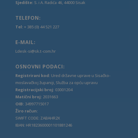
Sjedište:
S. i A. Radića 46, 44000 Sisak
TELEFON:
Tel:
+ 385 (0) 44 521 227
E-MAIL:
Ldesk-si@sk.t-com.hr
OSNOVNI PODACI:
Registrirani kod:
Ured državne uprave u Sisačko-
moslavačkoj županiji, Služba za opću upravu
Registracijski broj:
03001204
Matični broj:
2031663
OIB:
34997715017
Žiro račun:
SWIFT CODE: ZABAHR2X
IBAN: HR1823600001101881246