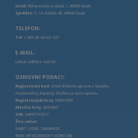
Ured:
Mihanovićeva obala 1, 44000 Sisak
Sjedište:
S. i A. Radića 46, 44000 Sisak
TELEFON:
Tel:
+ 385 (0) 44 521 227
E-MAIL:
Ldesk-si@sk.t-com.hr
OSNOVNI PODACI:
Registrirani kod:
Ured državne uprave u Sisačko-
moslavačkoj županiji, Služba za opću upravu
Registracijski broj:
03001204
Matični broj:
2031663
OIB:
34997715017
Žiro račun:
SWIFT CODE: ZABAHR2X
IBAN: HR1823600001101881246