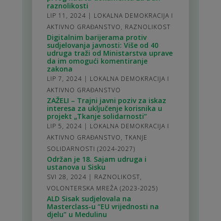
raznolikosti
LIP 11, 2024
|
LOKALNA DEMOKRACIJA I
AKTIVNO GRAĐANSTVO
,
RAZNOLIKOST
Digitalnim barijerama protiv
sudjelovanja javnosti: Više od 40
udruga traži od Ministarstva uprave
da im omogući komentiranje
zakona
LIP 7, 2024
|
LOKALNA DEMOKRACIJA I
AKTIVNO GRAĐANSTVO
ZAŽELI – Trajni javni poziv za iskaz
interesa za uključenje korisnika u
projekt „Tkanje solidarnosti“
LIP 5, 2024
|
LOKALNA DEMOKRACIJA I
AKTIVNO GRAĐANSTVO
,
TKANJE
SOLIDARNOSTI (2024-2027)
Održan je 18. Sajam udruga i
ustanova u Sisku
SVI 28, 2024
|
RAZNOLIKOST
,
VOLONTERSKA MREŽA (2023-2025)
ALD Sisak sudjelovala na
Masterclass-u “EU vrijednosti na
djelu” u Medulinu