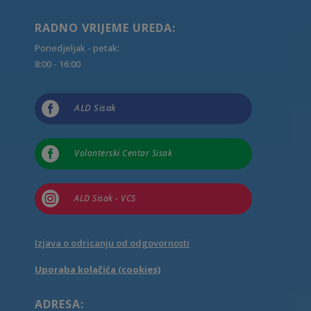
RADNO VRIJEME UREDA:
Ponedjeljak - petak:
8:00 - 16:00

ALD Sisak

Volonterski Centar Sisak

ALD Sisak - VCS
Izjava o odricanju od odgovornosti
Uporaba kolačića (cookies)
ADRESA: