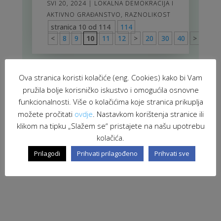
SVI 20, 2024
|
LOKALNA DEMOKRACIJA I
AKTIVNO GRAĐANSTVO
,
RAZNOLIKOST
stranica 10 od 114
114
<
8
9
10
11
12
>
20
30
40
>
114
Ova stranica koristi kolačiće (eng. Cookies) kako bi Vam
pružila bolje korisničko iskustvo i omogućila osnovne
funkcionalnosti. Više o kolačićima koje stranica prikuplja
možete pročitati
ovdje
. Nastavkom korištenja stranice ili
klikom na tipku „Slažem se“ pristajete na našu upotrebu
kolačića.
Prilagodi
Prihvati prilagođeno
Prihvati sve