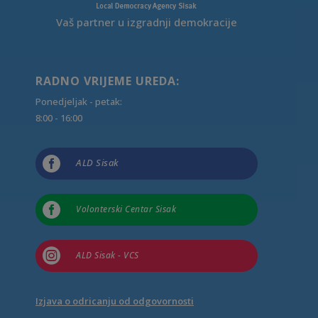
Vaš partner u izgradnji demokracije
RADNO VRIJEME UREDA:
Ponedjeljak - petak:
8:00 - 16:00

ALD Sisak

Volonterski Centar Sisak

ALD Sisak - VCS
Izjava o odricanju od odgovornosti