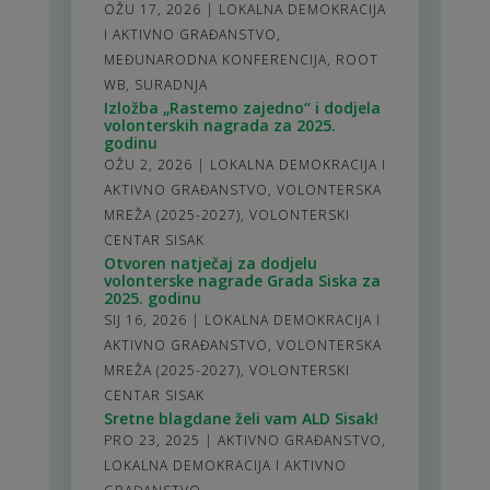
OŽU 17, 2026
|
LOKALNA DEMOKRACIJA
I AKTIVNO GRAĐANSTVO
,
MEĐUNARODNA KONFERENCIJA
,
ROOT
WB
,
SURADNJA
Izložba „Rastemo zajedno“ i dodjela
volonterskih nagrada za 2025.
godinu
OŽU 2, 2026
|
LOKALNA DEMOKRACIJA I
AKTIVNO GRAĐANSTVO
,
VOLONTERSKA
MREŽA (2025-2027)
,
VOLONTERSKI
CENTAR SISAK
Otvoren natječaj za dodjelu
volonterske nagrade Grada Siska za
2025. godinu
SIJ 16, 2026
|
LOKALNA DEMOKRACIJA I
AKTIVNO GRAĐANSTVO
,
VOLONTERSKA
MREŽA (2025-2027)
,
VOLONTERSKI
CENTAR SISAK
Sretne blagdane želi vam ALD Sisak!
PRO 23, 2025
|
AKTIVNO GRAĐANSTVO
,
LOKALNA DEMOKRACIJA I AKTIVNO