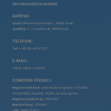
Uporaba kolačića (cookies)
ADRESA:
Ured:
Mihanovićeva obala 1, 44000 Sisak
Sjedište:
S. i A. Radića 46, 44000 Sisak
TELEFON:
Tel:
+ 385 (0) 44 521 227
E-MAIL:
Ldesk-si@sk.t-com.hr
OSNOVNI PODACI:
Registrirani kod:
Ured državne uprave u Sisačko-
moslavačkoj županiji, Služba za opću upravu
Registracijski broj:
03001204
Matični broj:
2031663
OIB:
34997715017