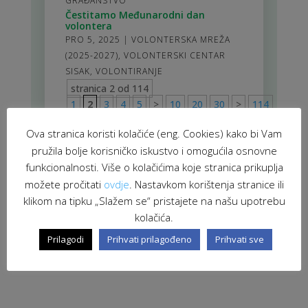
GRAĐANSTVO
Čestitamo Međunarodni dan
volontera
PRO 5, 2025
|
VOLONTERSKA MREŽA
(2025-2027)
,
VOLONTERSKI CENTAR
SISAK
,
VOLONTIRANJE
stranica 2 od 114
1
2
3
4
5
>
10
20
30
>
114
Ova stranica koristi kolačiće (eng. Cookies) kako bi Vam
pružila bolje korisničko iskustvo i omogućila osnovne
funkcionalnosti. Više o kolačićima koje stranica prikuplja
možete pročitati
ovdje
. Nastavkom korištenja stranice ili
klikom na tipku „Slažem se“ pristajete na našu upotrebu
kolačića.
Prilagodi
Prihvati prilagođeno
Prihvati sve