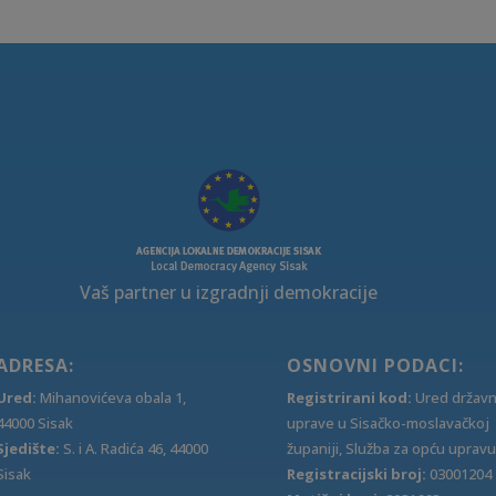
Vaš partner u izgradnji demokracije
ADRESA:
OSNOVNI PODACI:
Ured:
Mihanovićeva obala 1,
Registrirani kod:
Ured držav
44000 Sisak
uprave u Sisačko-moslavačkoj
Sjedište:
S. i A. Radića 46, 44000
županiji, Služba za opću upravu
Sisak
Registracijski broj:
03001204