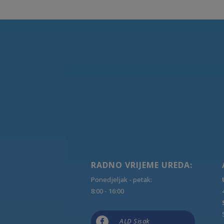
RADNO VRIJEME UREDA:
Ponedjeljak - petak:
8:00 - 16:00

ALD Sisak