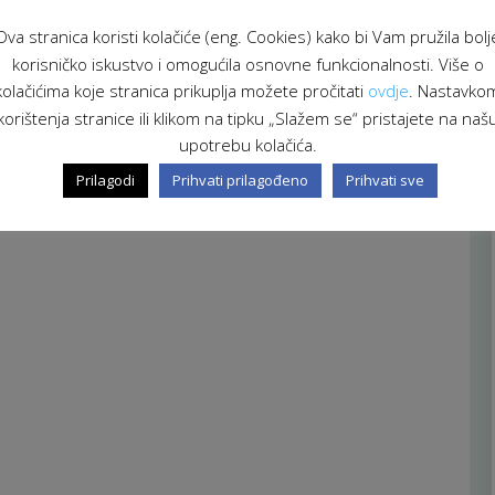
Ova stranica koristi kolačiće (eng. Cookies) kako bi Vam pružila bolj
korisničko iskustvo i omogućila osnovne funkcionalnosti. Više o
kolačićima koje stranica prikuplja možete pročitati
ovdje
. Nastavko
korištenja stranice ili klikom na tipku „Slažem se“ pristajete na naš
upotrebu kolačića.
Prilagodi
Prihvati prilagođeno
Prihvati sve