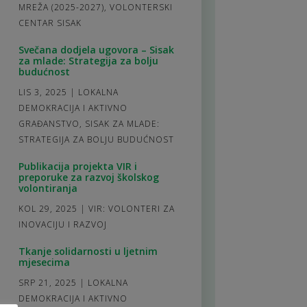
MREŽA (2025-2027)
,
VOLONTERSKI
CENTAR SISAK
Svečana dodjela ugovora – Sisak
za mlade: Strategija za bolju
budućnost
LIS 3, 2025
|
LOKALNA
DEMOKRACIJA I AKTIVNO
GRAĐANSTVO
,
SISAK ZA MLADE:
STRATEGIJA ZA BOLJU BUDUĆNOST
Publikacija projekta VIR i
preporuke za razvoj školskog
volontiranja
KOL 29, 2025
|
VIR: VOLONTERI ZA
INOVACIJU I RAZVOJ
Tkanje solidarnosti u ljetnim
mjesecima
SRP 21, 2025
|
LOKALNA
DEMOKRACIJA I AKTIVNO