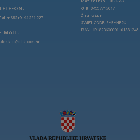
Matični broj:
2031663
TELEFON:
OIB:
34997715017
Žiro račun:
Tel:
+ 385 (0) 44 521 227
SWIFT CODE: ZABAHR2X
IBAN: HR1823600001101881246
E-MAIL:
Ldesk-si@sk.t-com.hr