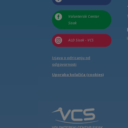

Volonterski Centar
Sisak

ALD Sisak - VCS
Izjava o odricanju od
odgovornosti
Uporaba kolačića (cookies)