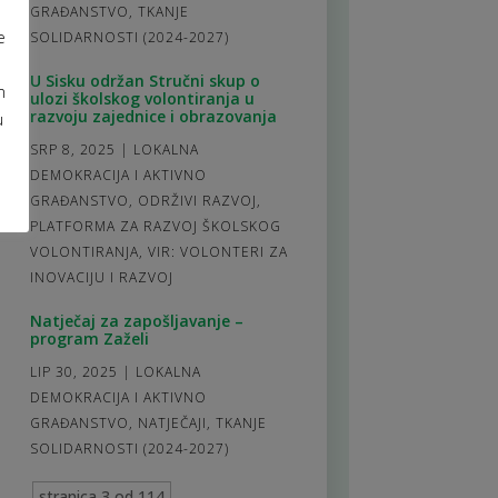
GRAĐANSTVO
,
TKANJE
e
SOLIDARNOSTI (2024-2027)
U Sisku održan Stručni skup o
m
ulozi školskog volontiranja u
razvoju zajednice i obrazovanja
u
SRP 8, 2025
|
LOKALNA
DEMOKRACIJA I AKTIVNO
GRAĐANSTVO
,
ODRŽIVI RAZVOJ
,
PLATFORMA ZA RAZVOJ ŠKOLSKOG
VOLONTIRANJA
,
VIR: VOLONTERI ZA
INOVACIJU I RAZVOJ
Natječaj za zapošljavanje –
program Zaželi
LIP 30, 2025
|
LOKALNA
DEMOKRACIJA I AKTIVNO
GRAĐANSTVO
,
NATJEČAJI
,
TKANJE
SOLIDARNOSTI (2024-2027)
stranica 3 od 114