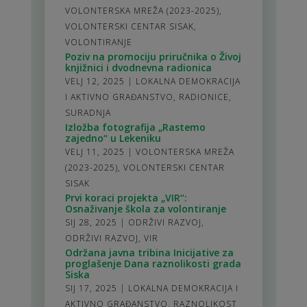
VOLONTERSKA MREŽA (2023-2025)
,
VOLONTERSKI CENTAR SISAK
,
VOLONTIRANJE
Poziv na promociju priručnika o Živoj
knjižnici i dvodnevna radionica
VELJ 12, 2025
|
LOKALNA DEMOKRACIJA
I AKTIVNO GRAĐANSTVO
,
RADIONICE
,
SURADNJA
Izložba fotografija „Rastemo
zajedno“ u Lekeniku
VELJ 11, 2025
|
VOLONTERSKA MREŽA
(2023-2025)
,
VOLONTERSKI CENTAR
SISAK
Prvi koraci projekta „VIR“:
Osnaživanje škola za volontiranje
SIJ 28, 2025
|
ODRŽIVI RAZVOJ
,
ODRŽIVI RAZVOJ
,
VIR
Održana javna tribina Inicijative za
proglašenje Dana raznolikosti grada
Siska
SIJ 17, 2025
|
LOKALNA DEMOKRACIJA I
AKTIVNO GRAĐANSTVO
,
RAZNOLIKOST