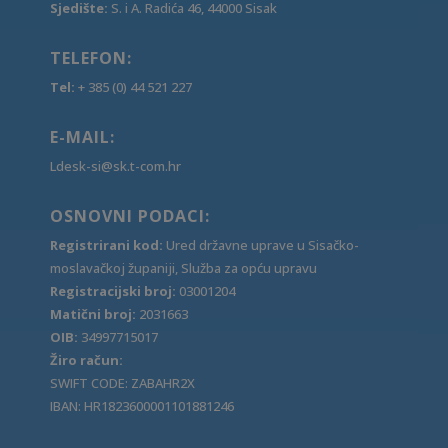
Sjedište:
S. i A. Radića 46, 44000 Sisak
TELEFON:
Tel:
+ 385 (0) 44 521 227
E-MAIL:
Ldesk-si@sk.t-com.hr
OSNOVNI PODACI:
Registrirani kod:
Ured državne uprave u Sisačko-
moslavačkoj županiji, Služba za opću upravu
Registracijski broj:
03001204
Matični broj:
2031663
OIB:
34997715017
Žiro račun:
SWIFT CODE: ZABAHR2X
IBAN: HR1823600001101881246