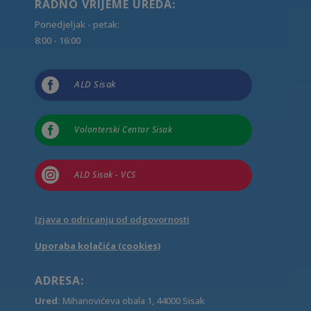
RADNO VRIJEME UREDA:
Ponedjeljak - petak:
8:00 - 16:00

ALD Sisak

Volonterski Centar Sisak

ALD Sisak - VCS
Izjava o odricanju od odgovornosti
Uporaba kolačića (cookies)
ADRESA:
Ured:
Mihanovićeva obala 1, 44000 Sisak