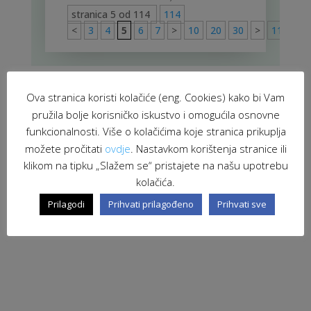
stranica 5 od 114
114
<
3
4
5
6
7
>
10
20
30
>
114
Ova stranica koristi kolačiće (eng. Cookies) kako bi Vam
pružila bolje korisničko iskustvo i omogućila osnovne
funkcionalnosti. Više o kolačićima koje stranica prikuplja
možete pročitati
ovdje
. Nastavkom korištenja stranice ili
klikom na tipku „Slažem se“ pristajete na našu upotrebu
kolačića.
Prilagodi
Prihvati prilagođeno
Prihvati sve