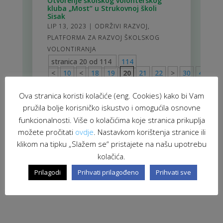
Otvorenje školskog volonterskog
kluba „Most“ u Strukovnoj školi
Sisak
LIP 13, 2023
|
ODRŽIVI RAZVOJ
,
PLATFORMA ZA RAZVOJ ŠKOLSKOG
VOLONTIRANJA
stranica 20 od 114
114
<
10
<
18
19
20
21
22
>
30
40
50
Ova stranica koristi kolačiće (eng. Cookies) kako bi Vam
pružila bolje korisničko iskustvo i omogućila osnovne
funkcionalnosti. Više o kolačićima koje stranica prikuplja
možete pročitati
ovdje
. Nastavkom korištenja stranice ili
klikom na tipku „Slažem se“ pristajete na našu upotrebu
kolačića.
Prilagodi
Prihvati prilagođeno
Prihvati sve