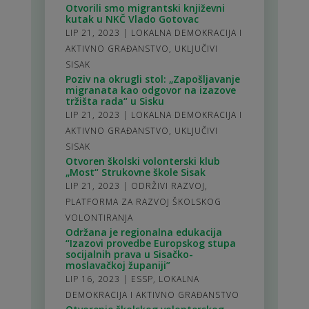
Otvorili smo migrantski književni
kutak u NKČ Vlado Gotovac
LIP 21, 2023
|
LOKALNA DEMOKRACIJA I
AKTIVNO GRAĐANSTVO
,
UKLJUČIVI
SISAK
Poziv na okrugli stol: „Zapošljavanje
migranata kao odgovor na izazove
tržišta rada“ u Sisku
LIP 21, 2023
|
LOKALNA DEMOKRACIJA I
AKTIVNO GRAĐANSTVO
,
UKLJUČIVI
SISAK
Otvoren školski volonterski klub
„Most“ Strukovne škole Sisak
LIP 21, 2023
|
ODRŽIVI RAZVOJ
,
PLATFORMA ZA RAZVOJ ŠKOLSKOG
VOLONTIRANJA
Održana je regionalna edukacija
“Izazovi provedbe Europskog stupa
socijalnih prava u Sisačko-
moslavačkoj županiji”
LIP 16, 2023
|
ESSP
,
LOKALNA
DEMOKRACIJA I AKTIVNO GRAĐANSTVO