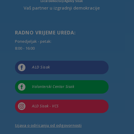
Vaš partner u izgradnji demokracije
RADNO VRIJEME UREDA:
Ponedjeljak - petak:
8:00 - 16:00

ALD Sisak

Volonterski Centar Sisak

ALD Sisak - VCS
Izjava o odricanju od odgovornosti