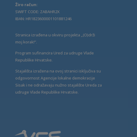
Žiro račun:
SWIFT CODE: ZABAHR2X
IBAN: HR1823600001101881246
Stranica izrađena u okviru projekta „(O)drži
moj korak!“.
Program sufinancira Ured za udruge Vlade
Republike Hrvatske.
Stajališta izražena na ovoj stranici isključiva su
odgovornost Agencije lokalne demokracije
Sisak i ne odražavaju nužno stajalište Ureda za
udruge Vlade Republike Hrvatske.