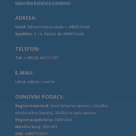
Uporaba kolačića (cookies)
ADRESA:
Ured:
Mihanovićeva obala 1, 44000 Sisak
Sjedište:
S. i A. Radića 46, 44000 Sisak
TELEFON:
Tel:
+ 385 (0) 44 521 227
E-MAIL:
Ldesk-si@sk.t-com.hr
OSNOVNI PODACI:
Registrirani kod:
Ured državne uprave u Sisačko-
moslavačkoj županiji, Služba za opću upravu
Registracijski broj:
03001204
Matični broj:
2031663
OIB:
34997715017