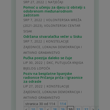
SRP 27, 2022
|
NATJEČAJI
Pomoć u učenju za djecu iz obitelji s
odobrenom međunarodnom
zaštitom
SRP 7, 2022
|
VOLONTERSKA MREŽA
(2021-2023)
,
VOLONTERSKI CENTAR
SISAK
Održana stvaralačka večer u Sisku
SRP 7, 2022
|
KONSTELACIJE
ZAJEDNICE
,
LOKALNA DEMOKRACIJA I
AKTIVNO GRAĐANSTVO
Pučka poezija daleko se čuje
LIP 30, 2022
|
DKC
,
PUTUJUĆA KNJIGA
BIJELOG LOPOČA
Poziv na besplatne lipanjske
radionice Pričanja priča i Igraonice
za odrasle
LIP 27, 2022
|
KONSTELACIJE
ZAJEDNICE
,
LOKALNA DEMOKRACIJA I
AKTIVNO GRAĐANSTVO
stranica 30 od 114
114
<
10
20
<
28
29
30
31
32
>
40
50