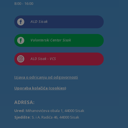
8:00 - 16:00

ALD Sisak

Volonterski Centar Sisak

ALD Sisak - VCS
Izjava o odricanju od odgovornosti
Uporaba kolačića (cookies)
ADRESA:
Ured:
Mihanovićeva obala 1, 44000 Sisak
Sjedište:
S. i A. Radića 46, 44000 Sisak