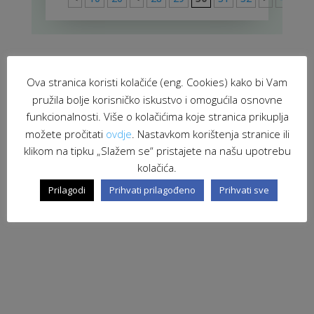
Ova stranica koristi kolačiće (eng. Cookies) kako bi Vam
pružila bolje korisničko iskustvo i omogućila osnovne
funkcionalnosti. Više o kolačićima koje stranica prikuplja
možete pročitati
ovdje
. Nastavkom korištenja stranice ili
klikom na tipku „Slažem se“ pristajete na našu upotrebu
kolačića.
Prilagodi
Prihvati prilagođeno
Prihvati sve