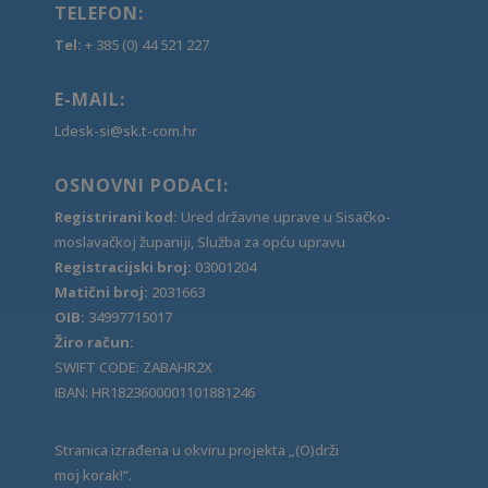
TELEFON:
Tel:
+ 385 (0) 44 521 227
E-MAIL:
Ldesk-si@sk.t-com.hr
OSNOVNI PODACI:
Registrirani kod:
Ured državne uprave u Sisačko-
moslavačkoj županiji, Služba za opću upravu
Registracijski broj:
03001204
Matični broj:
2031663
OIB:
34997715017
Žiro račun:
SWIFT CODE: ZABAHR2X
IBAN: HR1823600001101881246
Stranica izrađena u okviru projekta „(O)drži
moj korak!“.