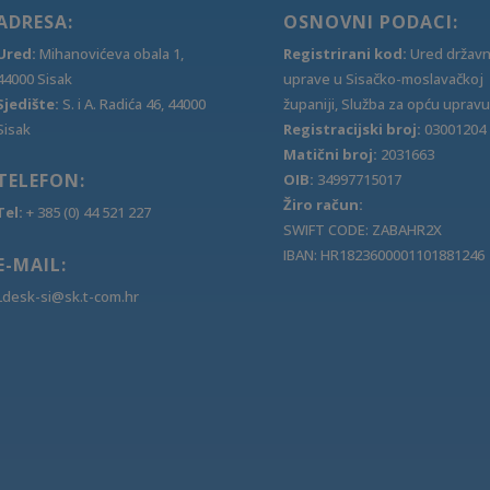
ADRESA:
OSNOVNI PODACI:
Ured:
Mihanovićeva obala 1,
Registrirani kod:
Ured držav
44000 Sisak
uprave u Sisačko-moslavačkoj
Sjedište:
S. i A. Radića 46, 44000
županiji, Služba za opću upravu
Sisak
Registracijski broj:
03001204
Matični broj:
2031663
TELEFON:
OIB:
34997715017
Žiro račun:
Tel:
+ 385 (0) 44 521 227
SWIFT CODE: ZABAHR2X
IBAN: HR1823600001101881246
E-MAIL:
Ldesk-si@sk.t-com.hr