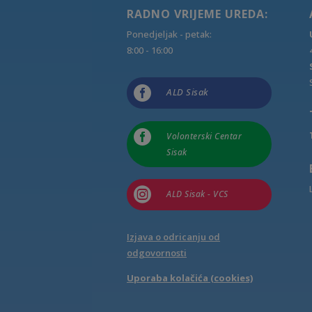
RADNO VRIJEME UREDA:
Ponedjeljak - petak:
8:00 - 16:00

ALD Sisak

Volonterski Centar
Sisak

ALD Sisak - VCS
Izjava o odricanju od
odgovornosti
Uporaba kolačića (cookies)