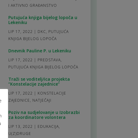
I AKTIVNO GRAĐANSTVO
Putujuća knjiga bijelog lopoča u
Lekeniku
LIP 17, 2022
|
DKC
,
PUTUJUĆA
KNJIGA BIJELOG LOPOČA
Dnevnik Pauline P. u Lekeniku
LIP 17, 2022
|
PREDSTAVA
,
PUTUJUĆA KNJIGA BIJELOG LOPOČA
Traži se voditelj/ica projekta
“Konstelacije zajednice”
LIP 17, 2022
|
KONSTELACIJE
e
ZAJEDNICE
,
NATJEČAJI
Poziv na sudjelovanje u Izobrazbi
m
za koordinatore volontera
u
LIP 13, 2022
|
EDUKACIJA
,
U(Z)DRUGE