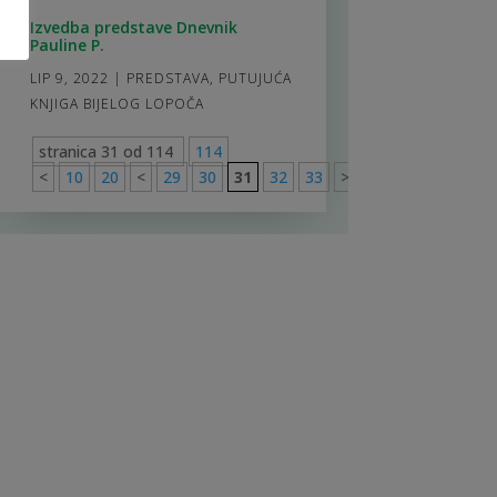
Izvedba predstave Dnevnik
Pauline P.
LIP 9, 2022
|
PREDSTAVA
,
PUTUJUĆA
KNJIGA BIJELOG LOPOČA
stranica 31 od 114
114
<
10
20
<
29
30
31
32
33
>
40
50
60
>