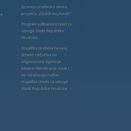
Stranica izrađena u okviru
projekta „(O)drži moj korak!“.
ne
Program sufinancira Ured za
udruge Vlade Republike
Hrvatske.
Stajališta izražena na ovoj
stranici isključiva su
odgovornost Agencije
lokalne demokracije Sisak i
ne odražavaju nužno
stajalište Ureda za udruge
Vlade Republike Hrvatske.