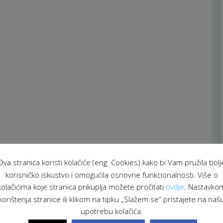
Ova stranica koristi kolačiće (eng. Cookies) kako bi Vam pružila bolj
korisničko iskustvo i omogućila osnovne funkcionalnosti. Više o
kolačićima koje stranica prikuplja možete pročitati
ovdje
. Nastavko
korištenja stranice ili klikom na tipku „Slažem se“ pristajete na naš
upotrebu kolačića.