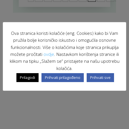
Ova stranica koristi kolačiće (eng. Cookies) kako bi Vam
pružila bolje korisničko iskustvo i omogućila osnovne
funkcionalnosti. Više o kolačićima koje stranica prikuplja
možete pročitati
ovdje
. Nastavkom korištenja stranice ili
klikom na tipku „Slažem se“ pristajete na našu upotrebu
kolačića.
Prilagodi
Prihvati prilagođeno
Prihvati sve