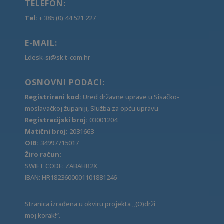
TELEFON:
Tel:
+ 385 (0) 44 521 227
E-MAIL:
Ldesk-si@sk.t-com.hr
OSNOVNI PODACI:
Registrirani kod:
Ured državne uprave u Sisačko-
moslavačkoj županiji, Služba za opću upravu
Registracijski broj:
03001204
Matični broj:
2031663
OIB:
34997715017
Žiro račun:
SWIFT CODE: ZABAHR2X
IBAN: HR1823600001101881246
Stranica izrađena u okviru projekta „(O)drži
moj korak!“.