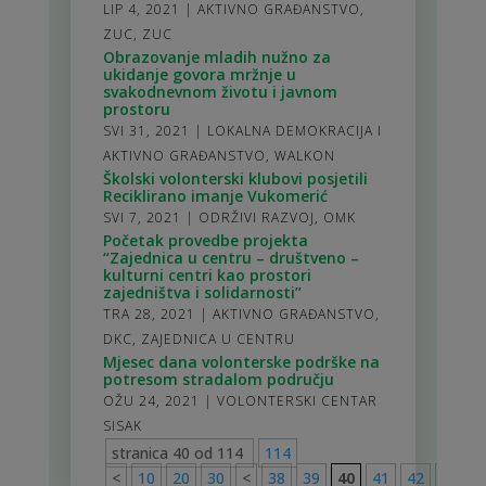
LIP 4, 2021
|
AKTIVNO GRAĐANSTVO
,
ZUC
,
ZUC
Obrazovanje mladih nužno za
ukidanje govora mržnje u
svakodnevnom životu i javnom
prostoru
SVI 31, 2021
|
LOKALNA DEMOKRACIJA I
AKTIVNO GRAĐANSTVO
,
WALKON
Školski volonterski klubovi posjetili
Reciklirano imanje Vukomerić
SVI 7, 2021
|
ODRŽIVI RAZVOJ
,
OMK
Početak provedbe projekta
“Zajednica u centru – društveno –
kulturni centri kao prostori
zajedništva i solidarnosti”
TRA 28, 2021
|
AKTIVNO GRAĐANSTVO
,
DKC
,
ZAJEDNICA U CENTRU
Mjesec dana volonterske podrške na
potresom stradalom području
OŽU 24, 2021
|
VOLONTERSKI CENTAR
SISAK
stranica 40 od 114
114
<
10
20
30
<
38
39
40
41
42
>
50