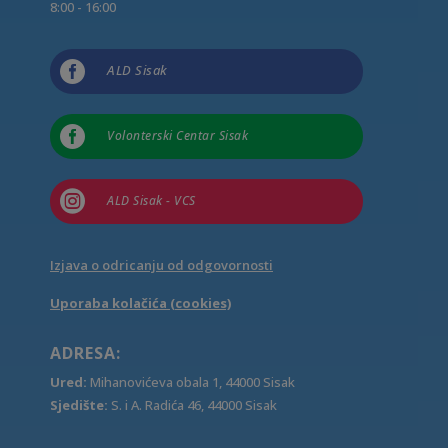
8:00 - 16:00

ALD Sisak

Volonterski Centar Sisak

ALD Sisak - VCS
Izjava o odricanju od odgovornosti
Uporaba kolačića (cookies)
ADRESA:
Ured:
Mihanovićeva obala 1, 44000 Sisak
Sjedište:
S. i A. Radića 46, 44000 Sisak