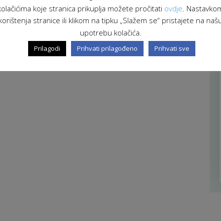
kolačićima koje stranica prikuplja možete pročitati
ovdje
. Nastavko
korištenja stranice ili klikom na tipku „Slažem se“ pristajete na naš
upotrebu kolačića.
Prilagodi
Prihvati prilagođeno
Prihvati sve