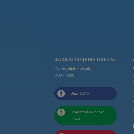
RADNO VRIJEME UREDA:
Ponedjeljak - petak:
8:00 - 16:00

ALD Sisak

Volonterski Centar
Sisak