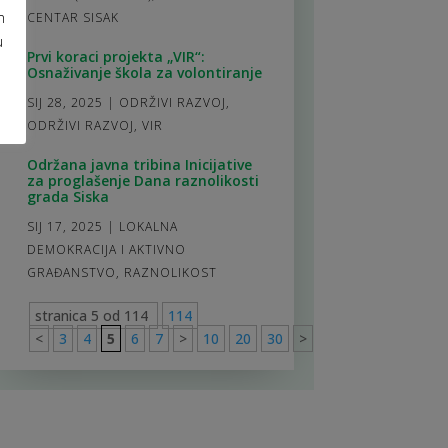
m
CENTAR SISAK
u
Prvi koraci projekta „VIR“:
Osnaživanje škola za volontiranje
SIJ 28, 2025
|
ODRŽIVI RAZVOJ
,
ODRŽIVI RAZVOJ
,
VIR
Održana javna tribina Inicijative
za proglašenje Dana raznolikosti
grada Siska
SIJ 17, 2025
|
LOKALNA
DEMOKRACIJA I AKTIVNO
GRAĐANSTVO
,
RAZNOLIKOST
stranica 5 od 114
114
<
3
4
5
6
7
>
10
20
30
>
114