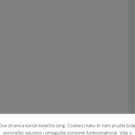
Ova stranica koristi kolačiće (eng. Cookies) kako bi Vam pružila bolj
korisničko iskustvo i omogućila osnovne funkcionalnosti. Više o