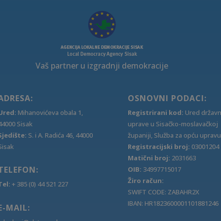
Vaš partner u izgradnji demokracije
ADRESA:
OSNOVNI PODACI:
Ured:
Mihanovićeva obala 1,
Registrirani kod:
Ured držav
44000 Sisak
uprave u Sisačko-moslavačkoj
Sjedište:
S. i A. Radića 46, 44000
županiji, Služba za opću upravu
Sisak
Registracijski broj:
03001204
Matični broj:
2031663
TELEFON:
OIB:
34997715017
Žiro račun:
Tel:
+ 385 (0) 44 521 227
SWIFT CODE: ZABAHR2X
IBAN: HR1823600001101881246
E-MAIL: