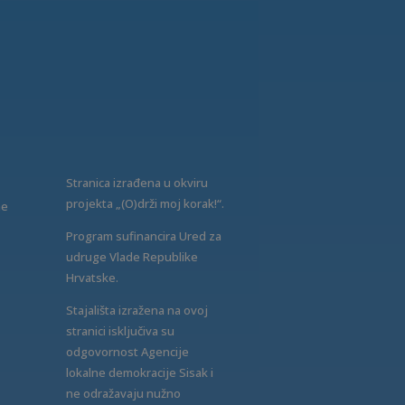
Stranica izrađena u okviru
projekta „(O)drži moj korak!“.
ne
Program sufinancira Ured za
udruge Vlade Republike
Hrvatske.
Stajališta izražena na ovoj
stranici isključiva su
odgovornost Agencije
lokalne demokracije Sisak i
ne odražavaju nužno