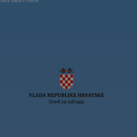
Ldesk-si@sk.t-com.hr