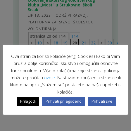
Otvorenje školskog volonterskog
kluba „Most“ u Strukovnoj školi
Sisak
LIP 13, 2023
|
ODRŽIVI RAZVOJ
,
PLATFORMA ZA RAZVOJ ŠKOLSKOG
VOLONTIRANJA
stranica 20 od 114
114
<
10
<
18
19
20
21
22
>
30
40
50
Ova stranica koristi kolačiće (eng. Cookies) kako bi Vam
pružila bolje korisničko iskustvo i omogućila osnovne
funkcionalnosti. Više o kolačićima koje stranica prikuplja
možete pročitati
ovdje
. Nastavkom korištenja stranice ili
klikom na tipku „Slažem se“ pristajete na našu upotrebu
kolačića.
Prilagodi
Prihvati prilagođeno
Prihvati sve