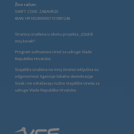
Žiro račun:
SWIFT CODE: ZABAHR2X
IBAN: HR1823600001101881246
Stranica izrađena u okviru projekta „(O)drži
moj korak!“.
Program sufinancira Ured za udruge Vlade
Republike Hrvatske.
Stajališta izražena na ovoj stranici isključiva su
odgovornost Agencije lokalne demokracije
Sisak i ne odražavaju nužno stajalište Ureda za
udruge Vlade Republike Hrvatske.