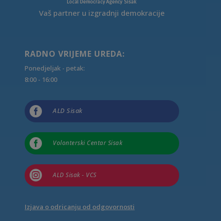
Vaš partner u izgradnji demokracije
RADNO VRIJEME UREDA:
Ponedjeljak - petak:
8:00 - 16:00

ALD Sisak

Volonterski Centar Sisak

ALD Sisak - VCS
Izjava o odricanju od odgovornosti