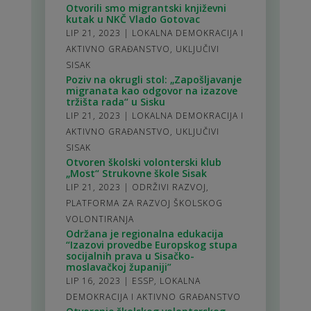
Otvorili smo migrantski književni
kutak u NKČ Vlado Gotovac
LIP 21, 2023
|
LOKALNA DEMOKRACIJA I
AKTIVNO GRAĐANSTVO
,
UKLJUČIVI
SISAK
Poziv na okrugli stol: „Zapošljavanje
migranata kao odgovor na izazove
tržišta rada“ u Sisku
LIP 21, 2023
|
LOKALNA DEMOKRACIJA I
AKTIVNO GRAĐANSTVO
,
UKLJUČIVI
SISAK
Otvoren školski volonterski klub
„Most“ Strukovne škole Sisak
LIP 21, 2023
|
ODRŽIVI RAZVOJ
,
PLATFORMA ZA RAZVOJ ŠKOLSKOG
VOLONTIRANJA
Održana je regionalna edukacija
“Izazovi provedbe Europskog stupa
socijalnih prava u Sisačko-
moslavačkoj županiji”
LIP 16, 2023
|
ESSP
,
LOKALNA
DEMOKRACIJA I AKTIVNO GRAĐANSTVO