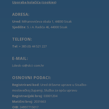
Uporaba kolačića (cookies)
ADRESA:
Ured:
Mihanovićeva obala 1, 44000 Sisak
Sjedište:
S. i A. Radića 46, 44000 Sisak
TELEFON:
Tel:
+ 385 (0) 44 521 227
E-MAIL:
Ldesk-si@sk.t-com.hr
OSNOVNI PODACI:
Registrirani kod:
Ured državne uprave u Sisačko-
moslavačkoj županiji, Služba za opću upravu
Registracijski broj:
03001204
Matični broj:
2031663
OIB:
34997715017