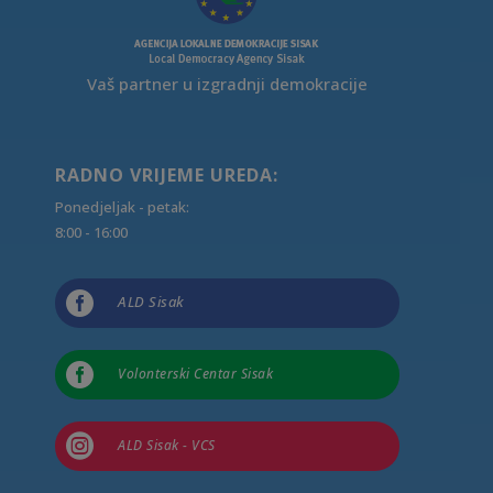
Vaš partner u izgradnji demokracije
RADNO VRIJEME UREDA:
Ponedjeljak - petak:
8:00 - 16:00

ALD Sisak

Volonterski Centar Sisak

ALD Sisak - VCS