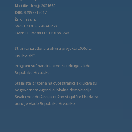
Matični broj:
2031663
OIB:
34997715017
Žiro račun:
SWIFT CODE: ZABAHR2X
IBAN: HR1823600001101881246
Stranica izrađena u okviru projekta „(O)drži
moj korak!“.
Program sufinancira Ured za udruge Vlade
Republike Hrvatske.
Stajališta izražena na ovoj stranici isključiva su
odgovornost Agencije lokalne demokracije
Sisak i ne odražavaju nužno stajalište Ureda za
udruge Vlade Republike Hrvatske.