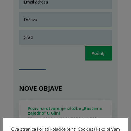
Pošalji
NOVE OBJAVE
Poziv na otvorenje izložbe „Rastemo
zajedno“ u Glini
TRA 14, 2026
|
VOLONTERSKA MREŽA
(2025-2027)
Ova stranica koristi kolačiće (eng. Cookies) kako bi Vam