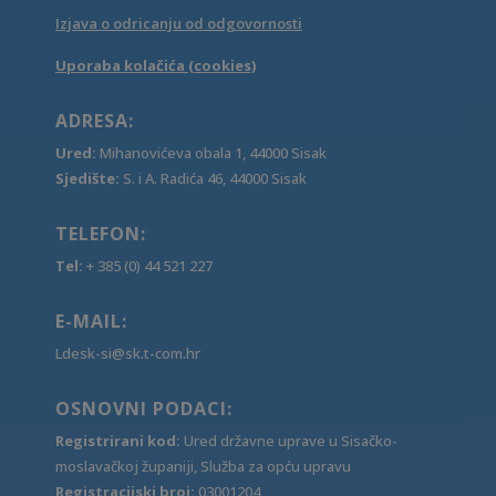
Izjava o odricanju od odgovornosti
Uporaba kolačića (cookies)
ADRESA:
Ured:
Mihanovićeva obala 1, 44000 Sisak
Sjedište:
S. i A. Radića 46, 44000 Sisak
TELEFON:
Tel:
+ 385 (0) 44 521 227
E-MAIL:
Ldesk-si@sk.t-com.hr
OSNOVNI PODACI:
Registrirani kod:
Ured državne uprave u Sisačko-
moslavačkoj županiji, Služba za opću upravu
Registracijski broj:
03001204