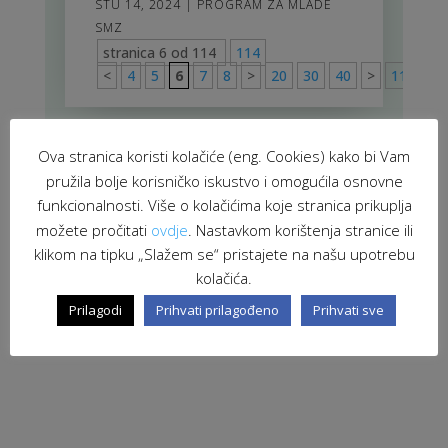
STU 14, 2024
|
PROGRAM ZA MLADE
SMZ
stranica 6 od 114
114
<
4
5
6
7
8
>
20
30
40
>
114
Ova stranica koristi kolačiće (eng. Cookies) kako bi Vam
pružila bolje korisničko iskustvo i omogućila osnovne
funkcionalnosti. Više o kolačićima koje stranica prikuplja
možete pročitati
ovdje
. Nastavkom korištenja stranice ili
klikom na tipku „Slažem se“ pristajete na našu upotrebu
kolačića.
Prilagodi
Prihvati prilagođeno
Prihvati sve