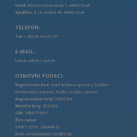
Ured:
Mihanovićeva obala 1, 44000 Sisak
Sjedište:
S. i A. Radića 46, 44000 Sisak
TELEFON:
Tel:
+ 385 (0) 44 521 227
E-MAIL:
Ldesk-si@sk.t-com.hr
OSNOVNI PODACI:
Registrirani kod:
Ured državne uprave u Sisačko-
moslavačkoj županiji, Služba za opću upravu
Registracijski broj:
03001204
Matični broj:
2031663
OIB:
34997715017
Žiro račun:
SWIFT CODE: ZABAHR2X
IBAN: HR1823600001101881246