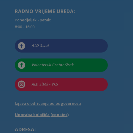
RADNO VRIJEME UREDA:
Ponedjeljak - petak:
8:00 - 16:00

ALD Sisak

Volonterski Centar Sisak

ALD Sisak - VCS
Izjava o odricanju od odgovornosti
Uporaba kolačića (cookies)
ADRESA: