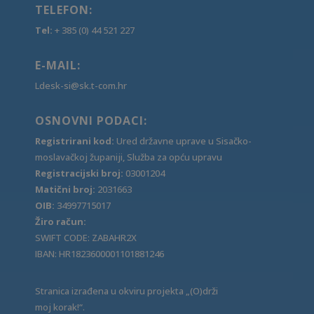
TELEFON:
Tel:
+ 385 (0) 44 521 227
E-MAIL:
Ldesk-si@sk.t-com.hr
OSNOVNI PODACI:
Registrirani kod:
Ured državne uprave u Sisačko-
moslavačkoj županiji, Služba za opću upravu
Registracijski broj:
03001204
Matični broj:
2031663
OIB:
34997715017
Žiro račun:
SWIFT CODE: ZABAHR2X
IBAN: HR1823600001101881246
Stranica izrađena u okviru projekta „(O)drži
moj korak!“.