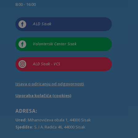
8:00 - 16:00

ALD Sisak

Volonterski Centar Sisak

ALD Sisak - VCS
Izjava o odricanju od odgovornosti
Uporaba kolačića (cookies)
ADRESA:
Ured:
Mihanovićeva obala 1, 44000 Sisak
Sjedište:
S. i A. Radića 46, 44000 Sisak