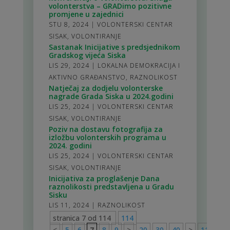
volonterstva – GRADimo pozitivne
promjene u zajednici
STU 8, 2024
|
VOLONTERSKI CENTAR
SISAK
,
VOLONTIRANJE
Sastanak Inicijative s predsjednikom
Gradskog vijeća Siska
LIS 29, 2024
|
LOKALNA DEMOKRACIJA I
AKTIVNO GRAĐANSTVO
,
RAZNOLIKOST
Natječaj za dodjelu volonterske
nagrade Grada Siska u 2024.godini
LIS 25, 2024
|
VOLONTERSKI CENTAR
SISAK
,
VOLONTIRANJE
Poziv na dostavu fotografija za
izložbu volonterskih programa u
2024. godini
LIS 25, 2024
|
VOLONTERSKI CENTAR
SISAK
,
VOLONTIRANJE
Inicijativa za proglašenje Dana
raznolikosti predstavljena u Gradu
Sisku
LIS 11, 2024
|
RAZNOLIKOST
stranica 7 od 114
114
<
5
6
7
8
9
>
20
30
40
>
114