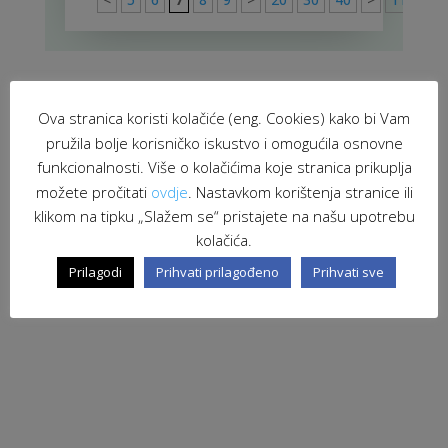
Ova stranica koristi kolačiće (eng. Cookies) kako bi Vam
pružila bolje korisničko iskustvo i omogućila osnovne
funkcionalnosti. Više o kolačićima koje stranica prikuplja
možete pročitati
ovdje
. Nastavkom korištenja stranice ili
klikom na tipku „Slažem se“ pristajete na našu upotrebu
kolačića.
Prilagodi
Prihvati prilagođeno
Prihvati sve