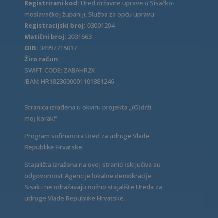
Registrirani kod:
Ured državne uprave u Sisačko-
moslavačkoj županiji, Služba za opću upravu
Registracijski broj:
03001204
Matični broj:
2031663
OIB:
34997715017
Žiro račun:
SWIFT CODE: ZABAHR2X
IBAN: HR1823600001101881246
Stranica izrađena u okviru projekta „(O)drži
moj korak!“.
Program sufinancira Ured za udruge Vlade
Republike Hrvatske.
Stajališta izražena na ovoj stranici isključiva su
odgovornost Agencije lokalne demokracije
Sisak i ne odražavaju nužno stajalište Ureda za
udruge Vlade Republike Hrvatske.