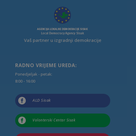
Vaš partner u izgradnji demokracije
RADNO VRIJEME UREDA:
Ponedjeljak - petak:
8:00 - 16:00

ALD Sisak

Volonterski Centar Sisak