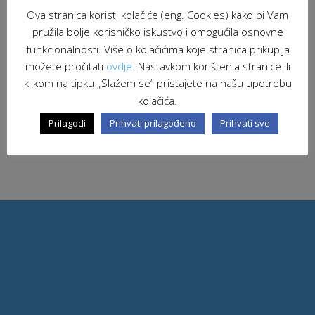
Ova stranica koristi kolačiće (eng. Cookies) kako bi Vam
pružila bolje korisničko iskustvo i omogućila osnovne
funkcionalnosti. Više o kolačićima koje stranica prikuplja
možete pročitati
ovdje
. Nastavkom korištenja stranice ili
klikom na tipku „Slažem se“ pristajete na našu upotrebu
kolačića.
Prilagodi
Prihvati prilagođeno
Prihvati sve