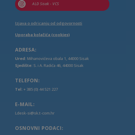

ALD Sisak - VCS
Izjava o odricanju od odgovornosti
Uporaba kolačića (cookies)
ADRESA:
Ured:
Mihanovićeva obala 1, 44000 Sisak
Sjedište:
S. i A. Radića 46, 44000 Sisak
TELEFON:
Tel:
+ 385 (0) 44 521 227
E-MAIL:
Ldesk-si@sk.t-com.hr
OSNOVNI PODACI: