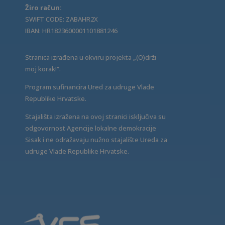
Žiro račun:
SWIFT CODE: ZABAHR2X
IBAN: HR1823600001101881246
Stranica izrađena u okviru projekta „(O)drži
moj korak!“.
Program sufinancira Ured za udruge Vlade
Republike Hrvatske.
Stajališta izražena na ovoj stranici isključiva su
odgovornost Agencije lokalne demokracije
Sisak i ne odražavaju nužno stajalište Ureda za
udruge Vlade Republike Hrvatske.