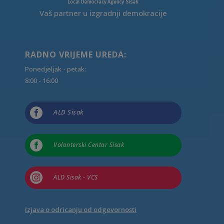
Vaš partner u izgradnji demokracije
RADNO VRIJEME UREDA:
Ponedjeljak - petak:
8:00 - 16:00

ALD Sisak

Volonterski Centar Sisak

ALD Sisak - VCS
Izjava o odricanju od odgovornosti