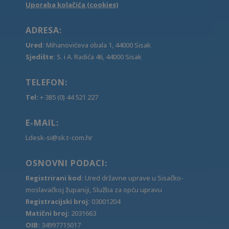
Uporaba kolačića (cookies)
ADRESA:
Ured:
Mihanovićeva obala 1, 44000 Sisak
Sjedište:
S. i A. Radića 46, 44000 Sisak
TELEFON:
Tel:
+ 385 (0) 44 521 227
E-MAIL:
Ldesk-si@sk.t-com.hr
OSNOVNI PODACI:
Registrirani kod:
Ured državne uprave u Sisačko-
moslavačkoj županiji, Služba za opću upravu
Registracijski broj:
03001204
Matični broj:
2031663
OIB:
34997715017