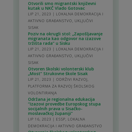
Otvorili smo migrantski književni
kutak u NKČ Vlado Gotovac
LIP 21, 2023
|
LOKALNA DEMOKRACIJA I
AKTIVNO GRAĐANSTVO
,
UKLJUČIVI
SISAK
Poziv na okrugli stol: „Zapošljavanje
migranata kao odgovor na izazove
tržišta rada“ u Sisku
LIP 21, 2023
|
LOKALNA DEMOKRACIJA I
AKTIVNO GRAĐANSTVO
,
UKLJUČIVI
SISAK
Otvoren školski volonterski klub
„Most“ Strukovne škole Sisak
LIP 21, 2023
|
ODRŽIVI RAZVOJ
,
PLATFORMA ZA RAZVOJ ŠKOLSKOG
VOLONTIRANJA
Održana je regionalna edukacija
“Izazovi provedbe Europskog stupa
socijalnih prava u Sisačko-
moslavačkoj županiji”
LIP 16, 2023
|
ESSP
,
LOKALNA
DEMOKRACIJA I AKTIVNO GRAĐANSTVO