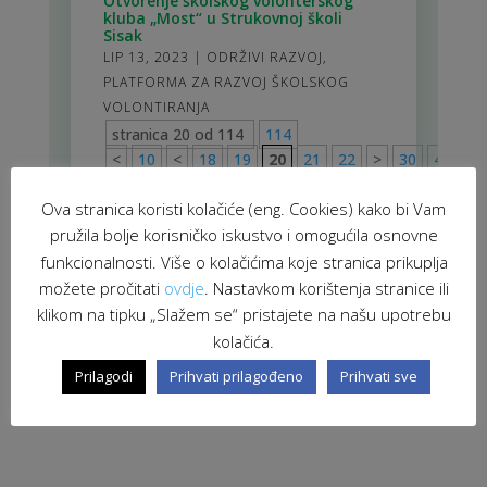
Otvorenje školskog volonterskog
kluba „Most“ u Strukovnoj školi
Sisak
LIP 13, 2023
|
ODRŽIVI RAZVOJ
,
PLATFORMA ZA RAZVOJ ŠKOLSKOG
VOLONTIRANJA
stranica 20 od 114
114
<
10
<
18
19
20
21
22
>
30
40
50
Ova stranica koristi kolačiće (eng. Cookies) kako bi Vam
pružila bolje korisničko iskustvo i omogućila osnovne
funkcionalnosti. Više o kolačićima koje stranica prikuplja
možete pročitati
ovdje
. Nastavkom korištenja stranice ili
klikom na tipku „Slažem se“ pristajete na našu upotrebu
kolačića.
Prilagodi
Prihvati prilagođeno
Prihvati sve