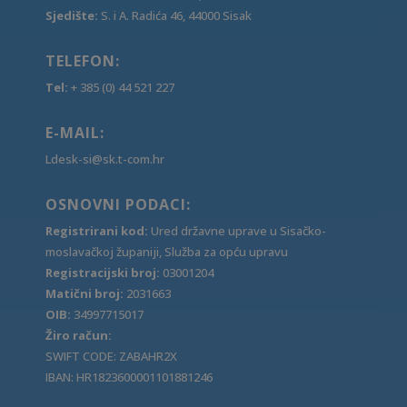
Sjedište:
S. i A. Radića 46, 44000 Sisak
TELEFON:
Tel:
+ 385 (0) 44 521 227
E-MAIL:
Ldesk-si@sk.t-com.hr
OSNOVNI PODACI:
Registrirani kod:
Ured državne uprave u Sisačko-
moslavačkoj županiji, Služba za opću upravu
Registracijski broj:
03001204
Matični broj:
2031663
OIB:
34997715017
Žiro račun:
SWIFT CODE: ZABAHR2X
IBAN: HR1823600001101881246