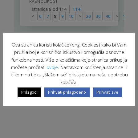
RAZNOLIKOST
stranica 8 od 114
114
<
6
7
8
9
10
>
20
30
40
>
114
Ova stranica koristi kolačiće (eng. Cookies) kako bi Vam
pružila bolje korisničko iskustvo i omogućila osnovne
funkcionalnosti. Više o kolačićima koje stranica prikuplja
možete pročitati
ovdje
. Nastavkom korištenja stranice ili
klikom na tipku „Slažem se“ pristajete na našu upotrebu
kolačića.
Prilagodi
Prihvati prilagođeno
Prihvati sve