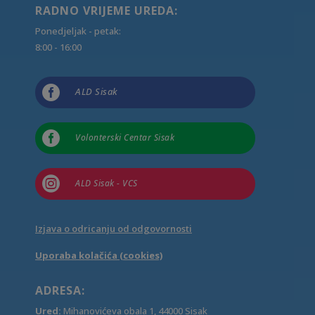
RADNO VRIJEME UREDA:
Ponedjeljak - petak:
8:00 - 16:00

ALD Sisak

Volonterski Centar Sisak

ALD Sisak - VCS
Izjava o odricanju od odgovornosti
Uporaba kolačića (cookies)
ADRESA:
Ured:
Mihanovićeva obala 1, 44000 Sisak