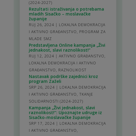
(2024-2027)
Rezultati istraživanja o potrebama
mladih Sisačko – moslavačke
županije
RUJ 26, 2024
|
LOKALNA DEMOKRACIJA
I AKTIVNO GRAĐANSTVO
,
PROGRAM ZA
MLADE SMZ
Predstavljena Online kampanja „Živi
jednakost, slavi raznolikost!“
RUJ 12, 2024
|
AKTIVNO GRAĐANSTVO
,
LOKALNA DEMOKRACIJA I AKTIVNO
GRAĐANSTVO
,
RAZNOLIKOST
Nastavak podrške zajednici kroz
program Zaželi
SRP 26, 2024
|
LOKALNA DEMOKRACIJA
I AKTIVNO GRAĐANSTVO
,
TKANJE
SOLIDARNOSTI (2024-2027)
Kampanja „Živi jednakost, slavi
raznolikost!“: Upoznajte udruge iz
Sisačko-moslavačke županije
SRP 17, 2024
|
LOKALNA DEMOKRACIJA
I AKTIVNO GRAĐANSTVO
,