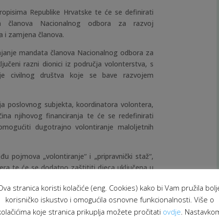
ropisima Republike Hrvatske te će se definirati
ta članova Nacionalnog odbora za razvoj
 i zamjena članova.
trajanje mandata članova Nacionalnog odbora za
ljučeni razni dionici iz područja volonterstva, s
ije civilnog društva koje se bave razvojem
nja poslovnog subjekta, koordinatora volontera,
na njihovog financiranja te će se redefinirati
mogućiti dugotrajno volontiranje maloljetnih
đu pojmova „volontiranje“ i „pripravnički staž“,
era te će se dodatno zaštititi djeca uključena u
Ova stranica koristi kolačiće (eng. Cookies) kako bi Vam pružila bolj
u potvrde o volontiranju i omogućiti izdavanje
korisničko iskustvo i omogućila osnovne funkcionalnosti. Više o
 dopustiti volontiranje kojim se zamjenjuje rad
kolačićima koje stranica prikuplja možete pročitati
ovdje
. Nastavko