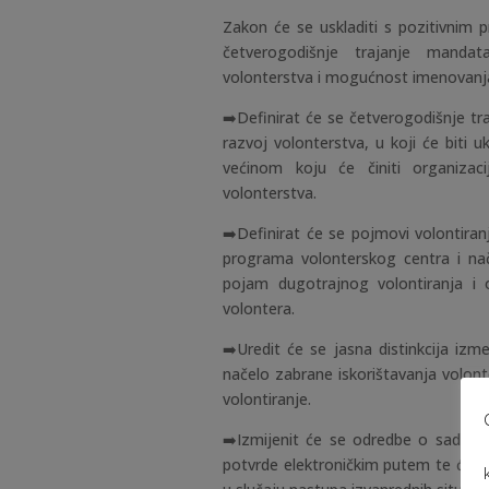
Zakon će se uskladiti s pozitivnim p
četverogodišnje trajanje manda
volonterstva i mogućnost imenovanja
➡️Definirat će se četverogodišnje 
razvoj volonterstva, u koji će biti uk
većinom koju će činiti organizac
volonterstva.
➡️Definirat će se pojmovi volontira
programa volonterskog centra i nači
pojam dugotrajnog volontiranja i o
volontera.
➡️Uredit će se jasna distinkcija izme
načelo zabrane iskorištavanja volont
volontiranje.
➡️Izmijenit će se odredbe o sadržaj
potvrde elektroničkim putem te će se