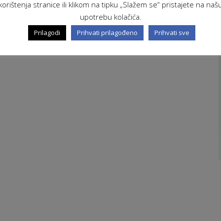
a.
korištenja stranice ili klikom na tipku „Slažem se“ pristajete na naš
upotrebu kolačića.
dje
.
Prilagodi
Prihvati prilagođeno
Prihvati sve