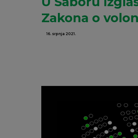
U Saboru izgl
Zakona o volon
16. srpnja 2021.