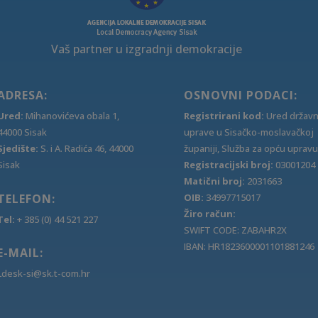
Vaš partner u izgradnji demokracije
ADRESA:
OSNOVNI PODACI:
Ured:
Mihanovićeva obala 1,
Registrirani kod:
Ured držav
44000 Sisak
uprave u Sisačko-moslavačkoj
Sjedište:
S. i A. Radića 46, 44000
županiji, Služba za opću upravu
Sisak
Registracijski broj:
03001204
Matični broj:
2031663
TELEFON:
OIB:
34997715017
Žiro račun:
Tel:
+ 385 (0) 44 521 227
SWIFT CODE: ZABAHR2X
IBAN: HR1823600001101881246
E-MAIL:
Ldesk-si@sk.t-com.hr