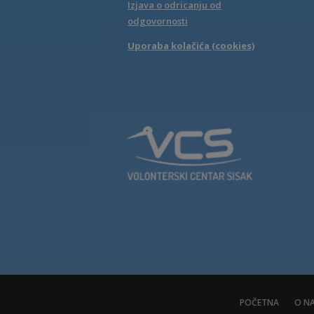
Izjava o odricanju od
odgovornosti
Uporaba kolačića (cookies)
POČETNA
O N