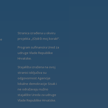
Stranica izrađena u okviru
projekta „(O)drži moj korak!“.
ne
Program sufinancira Ured za
udruge Vlade Republike
Hrvatske.
Stajališta izražena na ovoj
stranici isključiva su
odgovornost Agencije
lokalne demokracije Sisak i
ne odražavaju nužno
stajalište Ureda za udruge
Vlade Republike Hrvatske.