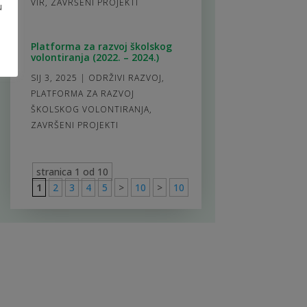
VIR
,
ZAVRŠENI PROJEKTI
u
Platforma za razvoj školskog
volontiranja (2022. – 2024.)
SIJ 3, 2025
|
ODRŽIVI RAZVOJ
,
PLATFORMA ZA RAZVOJ
ŠKOLSKOG VOLONTIRANJA
,
ZAVRŠENI PROJEKTI
stranica 1 od 10
1
2
3
4
5
>
10
>
10