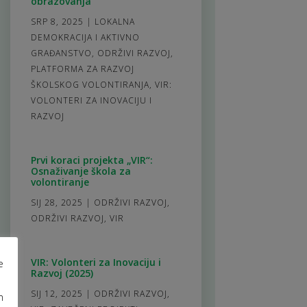
obrazovanja
SRP 8, 2025
|
LOKALNA
DEMOKRACIJA I AKTIVNO
GRAĐANSTVO
,
ODRŽIVI RAZVOJ
,
PLATFORMA ZA RAZVOJ
ŠKOLSKOG VOLONTIRANJA
,
VIR:
VOLONTERI ZA INOVACIJU I
RAZVOJ
Prvi koraci projekta „VIR“:
Osnaživanje škola za
volontiranje
SIJ 28, 2025
|
ODRŽIVI RAZVOJ
,
ODRŽIVI RAZVOJ
,
VIR
VIR: Volonteri za Inovaciju i
e
Razvoj (2025)
SIJ 12, 2025
|
ODRŽIVI RAZVOJ
,
m