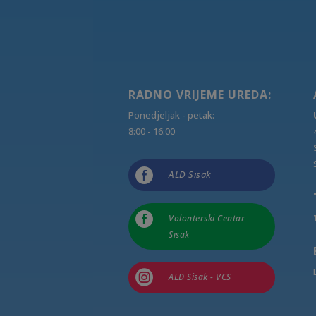
RADNO VRIJEME UREDA:
Ponedjeljak - petak:
8:00 - 16:00

ALD Sisak

Volonterski Centar
Sisak

ALD Sisak - VCS