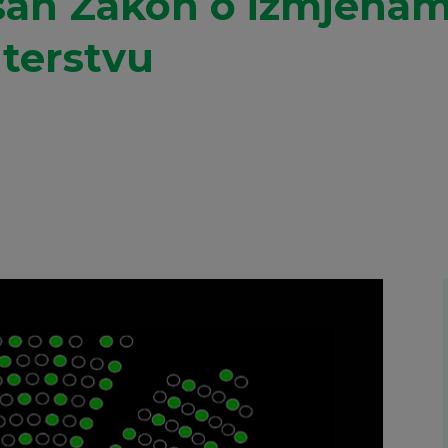
asan Zakon o izmjena
terstvu