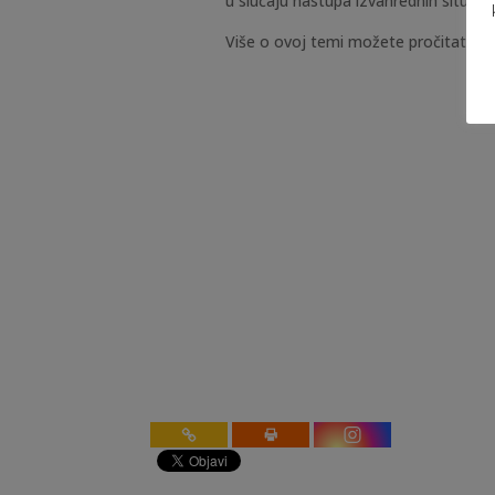
u slučaju nastupa izvanrednih situacij
Više o ovoj temi možete pročitati
ov