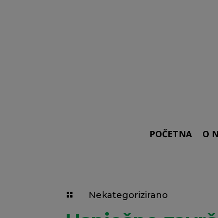
POČETNA
O 
Nekategorizirano
