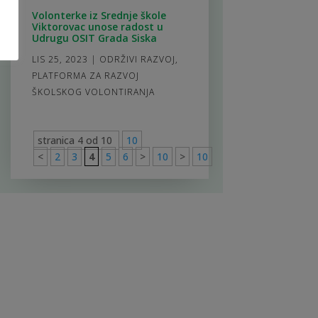
Volonterke iz Srednje škole
Viktorovac unose radost u
Udrugu OSIT Grada Siska
LIS 25, 2023
|
ODRŽIVI RAZVOJ
,
PLATFORMA ZA RAZVOJ
ŠKOLSKOG VOLONTIRANJA
stranica 4 od 10
10
<
2
3
4
5
6
>
10
>
10