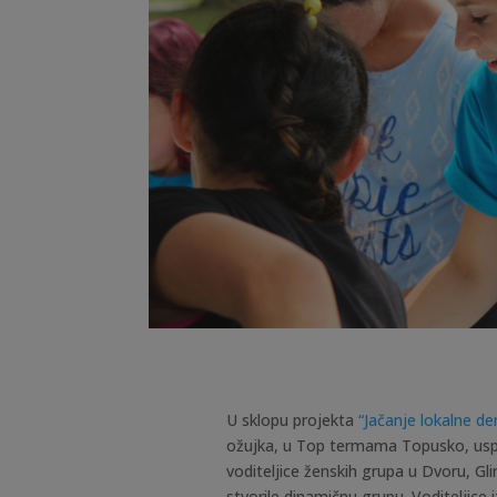
U sklopu projekta
“Jačanje lokalne d
ožujka, u Top termama Topusko, usp
voditeljice ženskih grupa u Dvoru, Glini
stvorile dinamičnu grupu. Voditeljice