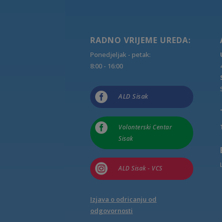
RADNO VRIJEME UREDA:
Ponedjeljak - petak:
8:00 - 16:00

ALD Sisak

Volonterski Centar
Sisak

ALD Sisak - VCS
Izjava o odricanju od
odgovornosti