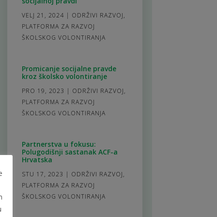
socijalnoj pravdi
VELJ 21, 2024
|
ODRŽIVI RAZVOJ
,
PLATFORMA ZA RAZVOJ
ŠKOLSKOG VOLONTIRANJA
Promicanje socijalne pravde
kroz školsko volontiranje
PRO 19, 2023
|
ODRŽIVI RAZVOJ
,
PLATFORMA ZA RAZVOJ
ŠKOLSKOG VOLONTIRANJA
Partnerstva u fokusu:
Polugodišnji sastanak ACF-a
Hrvatska
e
STU 17, 2023
|
ODRŽIVI RAZVOJ
,
PLATFORMA ZA RAZVOJ
m
ŠKOLSKOG VOLONTIRANJA
u