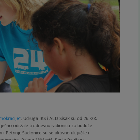
emokracije”
, Udruga IKS i ALD Sisak su od 26.-28.
ješno održale trodnevnu radionicu za buduće
 i Petrinji. Sudionice su se aktivno uključile i
 izobrazbe, Palma Miličević, Paula Raužan i