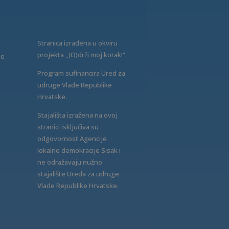
Stranica izrađena u okviru
projekta „(O)drži moj korak!“.
ne
Program sufinancira Ured za
udruge Vlade Republike
Hrvatske.
Stajališta izražena na ovoj
stranici isključiva su
odgovornost Agencije
lokalne demokracije Sisak i
ne odražavaju nužno
stajalište Ureda za udruge
Vlade Republike Hrvatske.