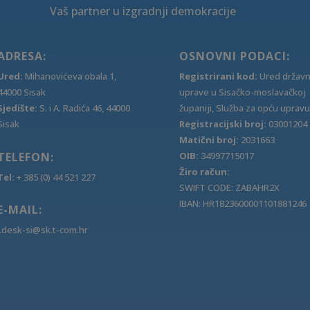
Vaš partner u izgradnji demokracije
ADRESA:
OSNOVNI PODACI:
Ured:
Mihanovićeva obala 1,
Registrirani kod:
Ured držav
44000 Sisak
uprave u Sisačko-moslavačkoj
Sjedište:
S. i A. Radića 46, 44000
županiji, Služba za opću upravu
Sisak
Registracijski broj:
03001204
Matični broj:
2031663
TELEFON:
OIB:
34997715017
Žiro račun:
Tel:
+ 385 (0) 44 521 227
SWIFT CODE: ZABAHR2X
IBAN: HR1823600001101881246
E-MAIL:
Ldesk-si@sk.t-com.hr