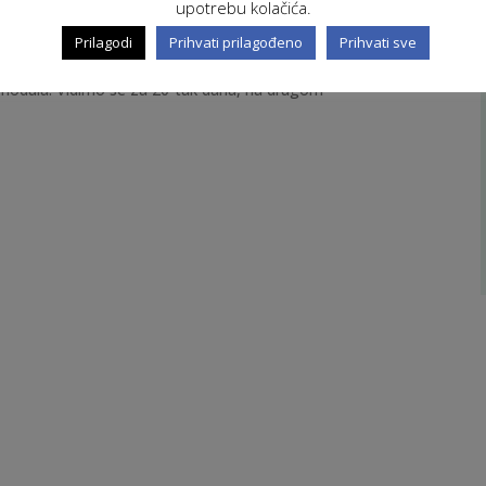
upotrebu kolačića.
provedenom obukom
Prilagodi
Prihvati prilagođeno
Prihvati sve
g modula. Vidimo se za 20-tak dana, na drugom