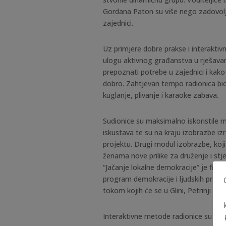
Gordana Paton su više nego zadovolj
zajednici.
Uz primjere dobre prakse i interaktiv
ulogu aktivnog građanstva u rješavan
prepoznati potrebe u zajednici i kak
dobro. Zahtjevan tempo radionica bi
kuglanje, plivanje i karaoke zabava.
Sudionice su maksimalno iskoristil
iskustava te su na kraju izobrazbe i
projektu. Drugi modul izobrazbe, koji
ženama nove prilike za druženje i stje
“Jačanje lokalne demokracije” je fina
program demokracije i ljudskih prava
tokom kojih će se u Glini, Petrinji i D
Interaktivne metode radionice su pot