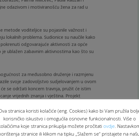
ne odazivom i motiviranošću žena za rad u
ne metode voditeljice su pojasnile važnost i
ju lokalnih problema. Sudionice su naučile kako
o pokrenuti odgovarajuće aktivnosti za opće
o je ublažen zabavnim aktivnostima kao što su
e mogućnost za međusobno druženje i razmjenu
zrazile svoje zadovoljstvo sudjelovanjem u ovom
 će se održati koncem travnja, pružit će istim
canje vrijednih znanja i vještina. Projekt
nciran od strane Europske unije kroz Europski
 (EIDHR). Projekt traje ukupno 16 mjeseci,
Ova stranica koristi kolačiće (eng. Cookies) kako bi Vam pružila bolj
vori održavati brojne aktivnosti.
korisničko iskustvo i omogućila osnovne funkcionalnosti. Više o
kolačićima koje stranica prikuplja možete pročitati
ovdje
. Nastavko
aknule na aktivno sudjelovanje žena
korištenja stranice ili klikom na tipku „Slažem se“ pristajete na naš