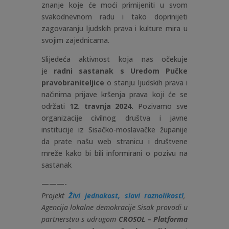
znanje koje će moći primijeniti u svom
svakodnevnom radu i tako doprinijeti
zagovaranju ljudskih prava i kulture mira u
svojim zajednicama.
Slijedeća aktivnost koja nas očekuje
je
radni sastanak s Uredom Pučke
pravobraniteljice
o stanju ljudskih prava i
načinima prijave kršenja prava koji će se
održati
12. travnja 2024.
Pozivamo sve
organizacije civilnog društva i javne
institucije iz Sisačko-moslavačke županije
da prate našu web stranicu i društvene
mreže kako bi bili informirani o pozivu na
sastanak
———-
Projekt
Živi jednakost, slavi raznolikost!
,
Agencija lokalne demokracije Sisak provodi u
partnerstvu s udrugom
CROSOL – Platforma