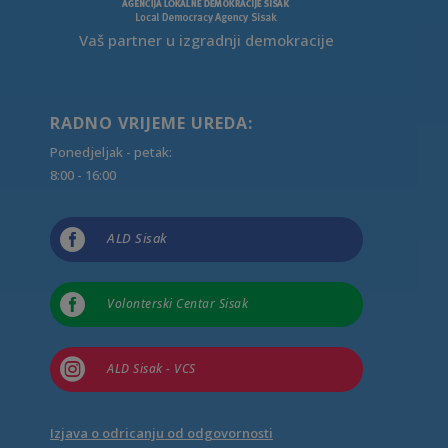
Vaš partner u izgradnji demokracije
RADNO VRIJEME UREDA:
Ponedjeljak - petak:
8:00 - 16:00

ALD Sisak

Volonterski Centar Sisak

ALD Sisak - VCS
Izjava o odricanju od odgovornosti