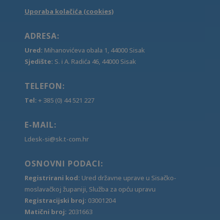
Uporaba kolačića (cookies)
ADRESA:
Ured:
Mihanovićeva obala 1, 44000 Sisak
Sjedište:
S. i A. Radića 46, 44000 Sisak
TELEFON:
Tel:
+ 385 (0) 44 521 227
E-MAIL:
Ldesk-si@sk.t-com.hr
OSNOVNI PODACI:
Registrirani kod:
Ured državne uprave u Sisačko-
moslavačkoj županiji, Služba za opću upravu
Registracijski broj:
03001204
Matični broj:
2031663