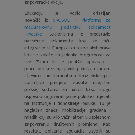
zagovaračke akcije.
Edukaciju je vodio
Kristijan
Kovačić
iz
CROSOL – Platforme za
međunarodnu građansku solidarnost
Hrvatske
. Sudionicima je predstavio
najvažnije dokumente koji se tiču
integracije te Europski stup socijalnih prava
koji se zalaže za jednake mogućnosti za
sve. Zatim ih je pobliže upoznao s
procesom kreiranja javnih politika, njihovim
ciljevima i instrumentima. Kroz diskusiju i
zanimljive primjere vlastite uspješne
prakse, sudionici su naučili kako mogu
uspješno zagovarati javne politike i utjecati
na institucije i donositelje odluke. Tu je
naglašen značaj mobilizacije građana i
mladih koji su vrlo važni akteri u uspješnom
zagovaranju društvenih promjena. Kao
rezultat, polaznici edukacije usvojili su