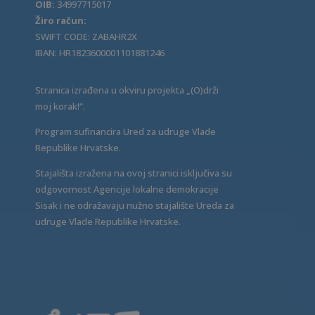
OIB:
34997715017
Žiro račun:
SWIFT CODE: ZABAHR2X
IBAN: HR1823600001101881246
Stranica izrađena u okviru projekta „(O)drži
moj korak!“.
Program sufinancira Ured za udruge Vlade
Republike Hrvatske.
Stajališta izražena na ovoj stranici isključiva su
odgovornost Agencije lokalne demokracije
Sisak i ne odražavaju nužno stajalište Ureda za
udruge Vlade Republike Hrvatske.