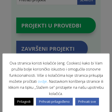
PROJEKTI U PROVEDBI
ZAVRŠENI PROJEKTI
Ova stranica koristi kolačiće (eng. Cookies) kako bi Vam
pružila bolje korisničko iskustvo i omogućila osnovne
funkcionalnosti. Više o kolačićima koje stranica prikuplja
POVEZANE NOVOSTI
možete pročitati
ovdje
. Nastavkom korištenja stranice ili
klikom na tipku „Slažem se“ pristajete na našu upotrebu
kolačića.
Prilagodi
Prihvati prilagođeno
Prihvati sve
Prvi koraci projekta „VIR“: