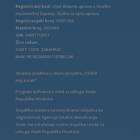
Registrirani kod:
Ured državne uprave u Sisačko-
moslavačkoj županiji, Služba za opću upravu
Registracijski broj:
03001204
Matični broj:
2031663
OIB:
34997715017
Žiro račun:
SWIFT CODE: ZABAHR2X
IBAN: HR1823600001101881246
Stranica izrađena u okviru projekta „(O)drži
moj korak!“.
Program sufinancira Ured za udruge Vlade
Republike Hrvatske.
Stajališta izražena na ovoj stranici isključiva su
odgovornost Agencije lokalne demokracije
Sisak i ne odražavaju nužno stajalište Ureda za
udruge Vlade Republike Hrvatske.