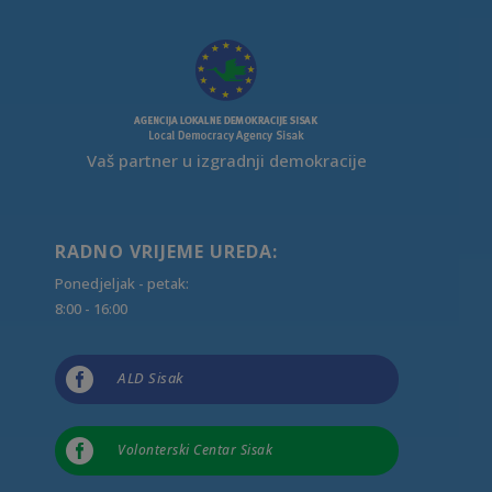
Vaš partner u izgradnji demokracije
RADNO VRIJEME UREDA:
Ponedjeljak - petak:
8:00 - 16:00

ALD Sisak

Volonterski Centar Sisak