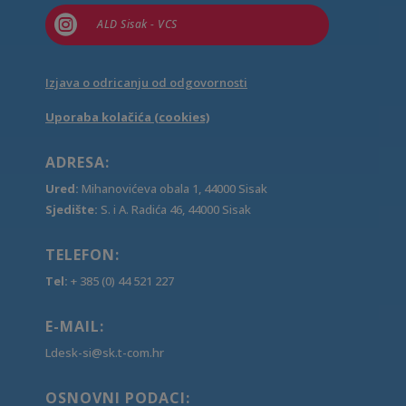

ALD Sisak - VCS
Izjava o odricanju od odgovornosti
Uporaba kolačića (cookies)
ADRESA:
Ured:
Mihanovićeva obala 1, 44000 Sisak
Sjedište:
S. i A. Radića 46, 44000 Sisak
TELEFON:
Tel:
+ 385 (0) 44 521 227
E-MAIL:
Ldesk-si@sk.t-com.hr
OSNOVNI PODACI: