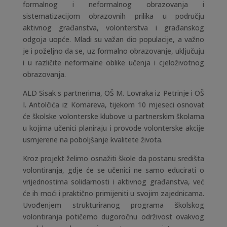
formalnog i neformalnog obrazovanja i
sistematizacijom obrazovnih prilika u području
aktivnog građanstva, volonterstva i građanskog
odgoja uopće. Mladi su važan dio populacije, a važno
je i poželjno da se, uz formalno obrazovanje, uključuju
i u različite neformalne oblike učenja i cjeloživotnog
obrazovanja.
ALD Sisak s partnerima, OŠ M. Lovraka iz Petrinje i OŠ
I. Antolčića iz Komareva, tijekom 10 mjeseci osnovat
će školske volonterske klubove u partnerskim školama
u kojima učenici planiraju i provode volonterske akcije
usmjerene na poboljšanje kvalitete života.
Kroz projekt želimo osnažiti škole da postanu središta
volontiranja, gdje će se učenici ne samo educirati o
vrijednostima solidarnosti i aktivnog građanstva, već
će ih moći i praktično primijeniti u svojim zajednicama.
Uvođenjem strukturiranog programa školskog
volontiranja potičemo dugoročnu održivost ovakvog