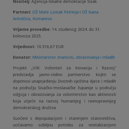
Nositelj:
Agencija lokalne demokracije Sisak
Partneri:
OŠ Mate Lovrak Petrinja
i
OŠ Ivana
Antolčića, Komarevo
Vrijeme provedbe:
14. studenog 2024. do 31.
kolovoza 2025.
Vrijednost:
10.316,67 EUR
Donator:
Ministarstvo znanosti, obrazovanja i mladih
Projekt „VIR: Volonteri za Inovaciju i Razvoj“
predstavlja javno-civilno partnerstvo kojim se
doprinosi unaprjeđenju životnih vještina djece i mladih
na području Sisačko-moslavačke županije u području
odgoja i obrazovanja za volonterstvo kao aktivnosti
koja utječe na razvoj humanijeg i ravnopravnijeg
demokratskog društva.
Suočeni s depopulacijom i starenjem stanovništva,
uočavamo ozbiljnu potrebu za revitalizacijom