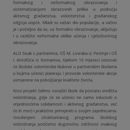
formalnog i neformalnog obrazovanja i
sistematizacijom obrazovnih prilika u području
aktivnog građanstva, volonterstva i građanskog
odgoja uopće. Mladi su važan dio populacije, a važno
je i poželjno da se, uz formalno obrazovanje, uključuju
i u različite neformalne oblike učenja i cjeloživotnog
obrazovanja.
ALD Sisak s partnerima, OŠ M. Lovraka iz Petrinje i OŠ
I. Antolčića iz Komareva, tijekom 10 mjeseci osnovat
će školske volonterske klubove u partnerskim školama
u kojima učenici planiraju i provode volonterske akcije
usmjerene na poboljšanje kvalitete života.
Kroz projekt želimo osnažiti škole da postanu središta
volontiranja, gdje će se učenici ne samo educirati o
vrijednostima solidarnosti i aktivnog građanstva, već
će ih moći i praktično primijeniti u svojim zajednicama.
Uvođenjem strukturiranog programa školskog
volontiranja potičemo dugoročnu održivost ovakvog