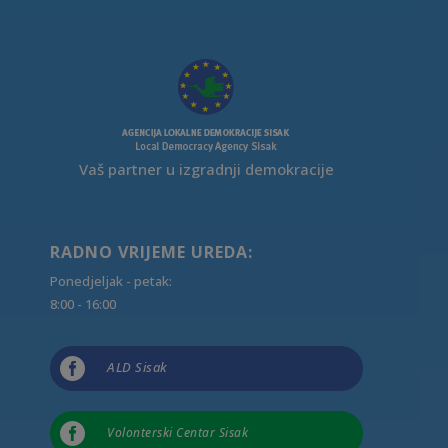
Vaš partner u izgradnji demokracije
RADNO VRIJEME UREDA:
Ponedjeljak - petak:
8:00 - 16:00

ALD Sisak

Volonterski Centar Sisak