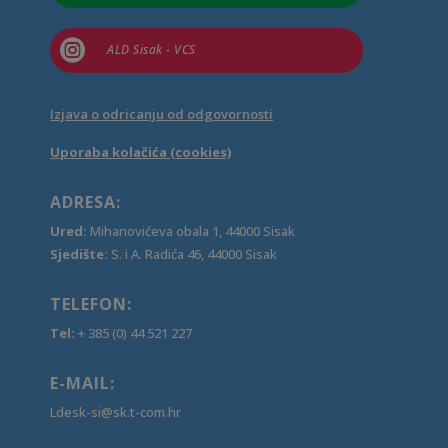

ALD Sisak - VCS
Izjava o odricanju od odgovornosti
Uporaba kolačića (cookies)
ADRESA:
Ured:
Mihanovićeva obala 1, 44000 Sisak
Sjedište:
S. i A. Radića 46, 44000 Sisak
TELEFON:
Tel:
+ 385 (0) 44 521 227
E-MAIL:
Ldesk-si@sk.t-com.hr