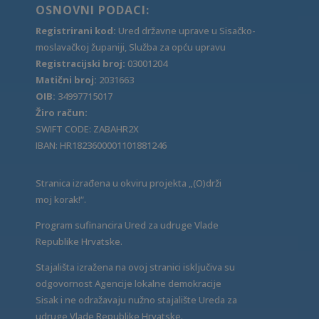
OSNOVNI PODACI:
Registrirani kod:
Ured državne uprave u Sisačko-
moslavačkoj županiji, Služba za opću upravu
Registracijski broj:
03001204
Matični broj:
2031663
OIB:
34997715017
Žiro račun:
SWIFT CODE: ZABAHR2X
IBAN: HR1823600001101881246
Stranica izrađena u okviru projekta „(O)drži
moj korak!“.
Program sufinancira Ured za udruge Vlade
Republike Hrvatske.
Stajališta izražena na ovoj stranici isključiva su
odgovornost Agencije lokalne demokracije
Sisak i ne odražavaju nužno stajalište Ureda za
udruge Vlade Republike Hrvatske.