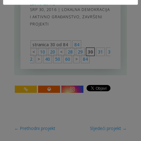
(2016-2017)
SRP 30, 2016
|
LOKALNA DEMOKRACIJA
I AKTIVNO GRAĐANSTVO
,
ZAVRŠENI
PROJEKTI
stranica 30 od 84
84
<
10
20
<
28
29
30
31
3
2
>
40
50
60
>
84
←
Prethodni projekt
Sljedeći projekt
→