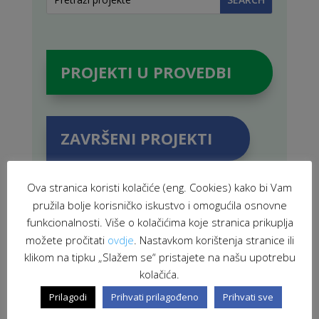
PROJEKTI U PROVEDBI
ZAVRŠENI PROJEKTI
Ova stranica koristi kolačiće (eng. Cookies) kako bi Vam
pružila bolje korisničko iskustvo i omogućila osnovne
funkcionalnosti. Više o kolačićima koje stranica prikuplja
POVEZANE NOVOSTI
možete pročitati
ovdje
. Nastavkom korištenja stranice ili
klikom na tipku „Slažem se“ pristajete na našu upotrebu
kolačića.
Prilagodi
Prihvati prilagođeno
Prihvati sve
Volonterska mreža grada Siska