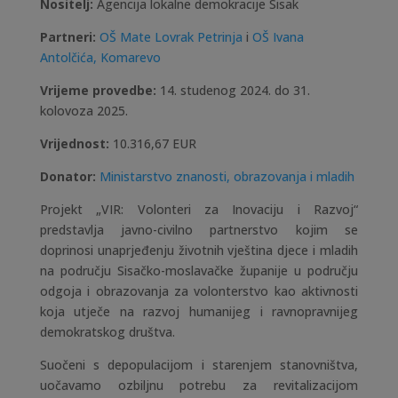
Nositelj:
Agencija lokalne demokracije Sisak
Partneri:
OŠ Mate Lovrak Petrinja
i
OŠ Ivana
Antolčića, Komarevo
Vrijeme provedbe:
14. studenog 2024. do 31.
kolovoza 2025.
Vrijednost:
10.316,67 EUR
Donator:
Ministarstvo znanosti, obrazovanja i mladih
Projekt „VIR: Volonteri za Inovaciju i Razvoj“
predstavlja javno-civilno partnerstvo kojim se
doprinosi unaprjeđenju životnih vještina djece i mladih
na području Sisačko-moslavačke županije u području
odgoja i obrazovanja za volonterstvo kao aktivnosti
koja utječe na razvoj humanijeg i ravnopravnijeg
demokratskog društva.
Suočeni s depopulacijom i starenjem stanovništva,
uočavamo ozbiljnu potrebu za revitalizacijom