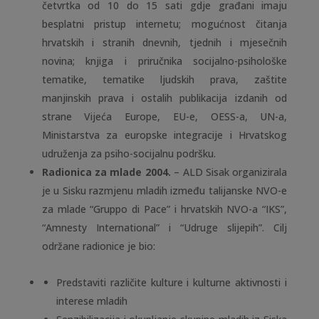
četvrtka od 10 do 15 sati gdje građani imaju
besplatni pristup internetu; mogućnost čitanja
hrvatskih i stranih dnevnih, tjednih i mjesečnih
novina; knjiga i priručnika socijalno-psihološke
tematike, tematike ljudskih prava, zaštite
manjinskih prava i ostalih publikacija izdanih od
strane Vijeća Europe, EU-e, OESS-a, UN-a,
Ministarstva za europske integracije i Hrvatskog
udruženja za psiho-socijalnu podršku.
Radionica za mlade 2004.
– ALD Sisak organizirala
je u Sisku razmjenu mladih između talijanske NVO-e
za mlade “Gruppo di Pace” i hrvatskih NVO-a “IKS”,
“Amnesty International” i “Udruge slijepih”. Cilj
održane radionice je bio:
Predstaviti različite kulture i kulturne aktivnosti i
interese mladih