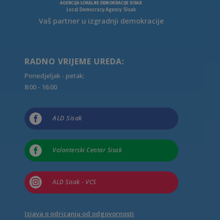
Vaš partner u izgradnji demokracije
RADNO VRIJEME UREDA:
Ponedjeljak - petak:
8:00 - 16:00

ALD Sisak

Volonterski Centar Sisak

ALD Sisak - VCS
Izjava o odricanju od odgovornosti