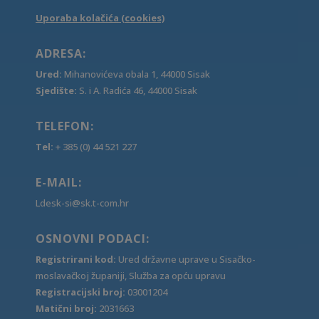
Uporaba kolačića (cookies)
ADRESA:
Ured:
Mihanovićeva obala 1, 44000 Sisak
Sjedište:
S. i A. Radića 46, 44000 Sisak
TELEFON:
Tel:
+ 385 (0) 44 521 227
E-MAIL:
Ldesk-si@sk.t-com.hr
OSNOVNI PODACI:
Registrirani kod:
Ured državne uprave u Sisačko-
moslavačkoj županiji, Služba za opću upravu
Registracijski broj:
03001204
Matični broj:
2031663