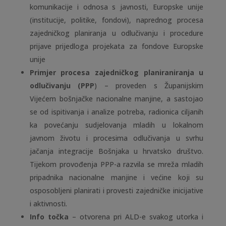
komunikacije i odnosa s javnosti, Europske unije
(institucije, politike, fondovi), naprednog procesa
zajedničkog planiranja u odlučivanju i procedure
prijave prijedloga projekata za fondove Europske
unije
Primjer procesa zajedničkog planiraniranja u
odlučivanju (PPP
) – proveden s Županijskim
Vijećem bošnjačke nacionalne manjine, a sastojao
se od ispitivanja i analize potreba, radionica ciljanih
ka povećanju sudjelovanja mladih u lokalnom
javnom životu i procesima odlučivanja u svrhu
jačanja integracije Bošnjaka u hrvatsko društvo.
Tijekom provođenja PPP-a razvila se mreža mladih
pripadnika nacionalne manjine i većine koji su
osposobljeni planirati i provesti zajedničke inicijative
i aktivnosti.
Info točka
– otvorena pri ALD-e svakog utorka i