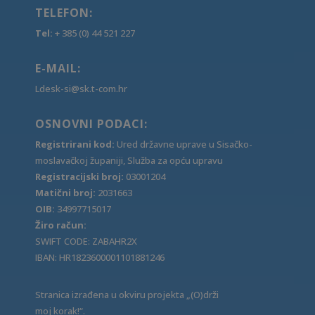
TELEFON:
Tel:
+ 385 (0) 44 521 227
E-MAIL:
Ldesk-si@sk.t-com.hr
OSNOVNI PODACI:
Registrirani kod:
Ured državne uprave u Sisačko-
moslavačkoj županiji, Služba za opću upravu
Registracijski broj:
03001204
Matični broj:
2031663
OIB:
34997715017
Žiro račun:
SWIFT CODE: ZABAHR2X
IBAN: HR1823600001101881246
Stranica izrađena u okviru projekta „(O)drži
moj korak!“.