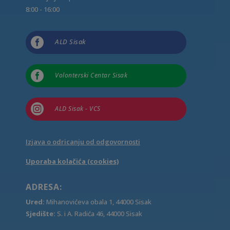
8:00 - 16:00

ALD Sisak

Volonterski Centar Sisak

ALD Sisak - VCS
Izjava o odricanju od odgovornosti
Uporaba kolačića (cookies)
ADRESA:
Ured:
Mihanovićeva obala 1, 44000 Sisak
Sjedište:
S. i A. Radića 46, 44000 Sisak