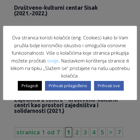
Društveno-kulturni centar Sisak
(2021.-2022.)
Ova stranica koristi kolačiće (eng. Cookies) kako bi Vam
pružila bolje korisničko iskustvo i omogućila osnovne
funkcionalnosti. Više o kolačićima koje stranica prikuplja
možete pročitati
ovdje
. Nastavkom korištenja stranice ili
klikom na tipku „Slažem se“ pristajete na našu upotrebu
kolačića.
Prilagodi
Prihvati prilagođeno
Prihvati sve
Zajednica u centru – društveno-kulturni
centri kao prostori zajedništva i
solidarnosti (2021.)
stranica 1 od 7
1
2
3
4
5
>
7