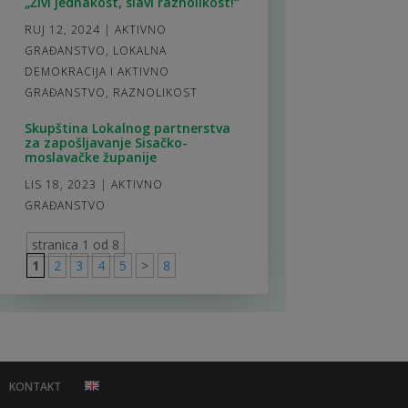
„Živi jednakost, slavi raznolikost!“
RUJ 12, 2024
|
AKTIVNO
GRAĐANSTVO
,
LOKALNA
DEMOKRACIJA I AKTIVNO
GRAĐANSTVO
,
RAZNOLIKOST
Skupština Lokalnog partnerstva
za zapošljavanje Sisačko-
moslavačke županije
LIS 18, 2023
|
AKTIVNO
GRAĐANSTVO
stranica 1 od 8
1
2
3
4
5
>
8
KONTAKT