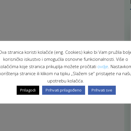
Ova stranica koristi kolačiće (eng. Cookies) kako bi Vam pružila bolj
korisničko iskustvo i omogućila osnovne funkcionalnosti. Više o
kolačićima koje stranica prikuplja možete pročitati
ovdje
. Nastavko
korištenja stranice ili klikom na tipku „Slažem se“ pristajete na naš
upotrebu kolačića.
Prilagodi
Prihvati prilagođeno
Prihvati sve