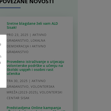
POVEZANE NOVOSTI
Sretne blagdane želi vam ALD
Sisak!
PRO 23, 2025
|
AKTIVNO
GRAĐANSTVO
,
LOKALNA
e
DEMOKRACIJA I AKTIVNO
GRAĐANSTVO
m
Provedeno istraživanje o utjecaju
u
volonterske podrške u učenju na
školski uspjeh i osobni rast
učenika
TRA 30, 2025
|
AKTIVNO
GRAĐANSTVO
,
VOLONTERSKA
MREŽA (2023-2025)
,
VOLONTERSKI
CENTAR SISAK
Predstavljena Online kampanja