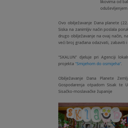
likovima od bal
oduševljenjem p
Ovo obilježavanje Dana planete (22.
Siska na zanimljiv način poslala por
drugo obilježavanje na ovaj način, n
veći broj građana odazvati, zabaviti i 
“SKALUN” djeluje pri Agenciji loka
projekta
“Smijehom do osmijeha”
.
Obilježavanje Dana Planete Zeml
Gospodarenja otpadom Sisak te Up
Sisačko-moslavačke županije