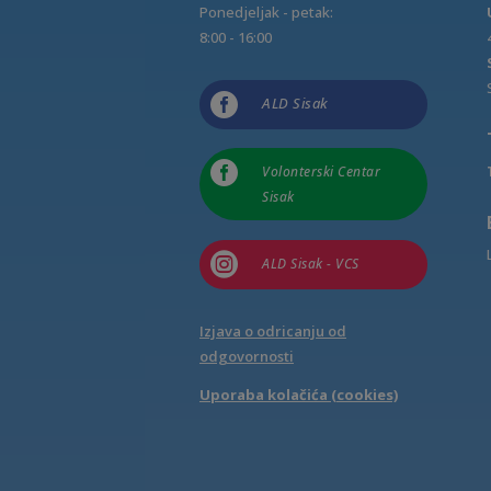
Ponedjeljak - petak:
8:00 - 16:00

ALD Sisak

Volonterski Centar
Sisak

ALD Sisak - VCS
Izjava o odricanju od
odgovornosti
Uporaba kolačića (cookies)