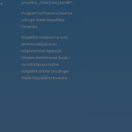
projekta „(O)drži moj korak!“.
ne
Program sufinancira Ured za
udruge Vlade Republike
Hrvatske.
Stajališta izražena na ovoj
stranici isključiva su
odgovornost Agencije
lokalne demokracije Sisak i
ne odražavaju nužno
stajalište Ureda za udruge
Vlade Republike Hrvatske.