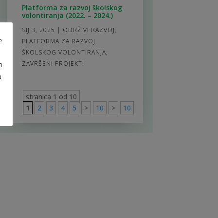
Platforma za razvoj školskog
volontiranja (2022. – 2024.)
SIJ 3, 2025
|
ODRŽIVI RAZVOJ
,
e
PLATFORMA ZA RAZVOJ
ŠKOLSKOG VOLONTIRANJA
,
m
ZAVRŠENI PROJEKTI
u
stranica 1 od 10
1
2
3
4
5
>
10
>
10