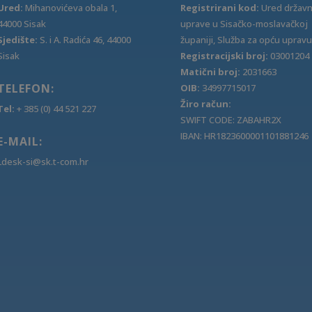
Ured:
Mihanovićeva obala 1,
Registrirani kod:
Ured držav
44000 Sisak
uprave u Sisačko-moslavačkoj
Sjedište:
S. i A. Radića 46, 44000
županiji, Služba za opću upravu
Sisak
Registracijski broj:
03001204
Matični broj:
2031663
TELEFON:
OIB:
34997715017
Žiro račun:
Tel:
+ 385 (0) 44 521 227
SWIFT CODE: ZABAHR2X
IBAN: HR1823600001101881246
E-MAIL:
Ldesk-si@sk.t-com.hr