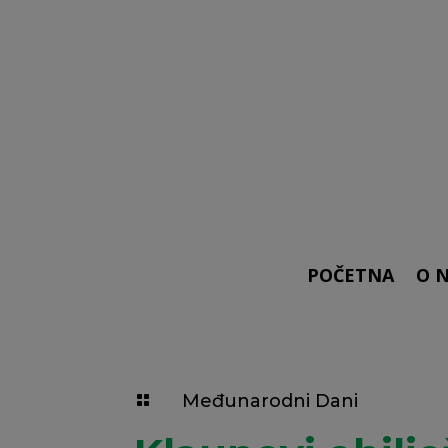
POČETNA
O 
Međunarodni Dani
