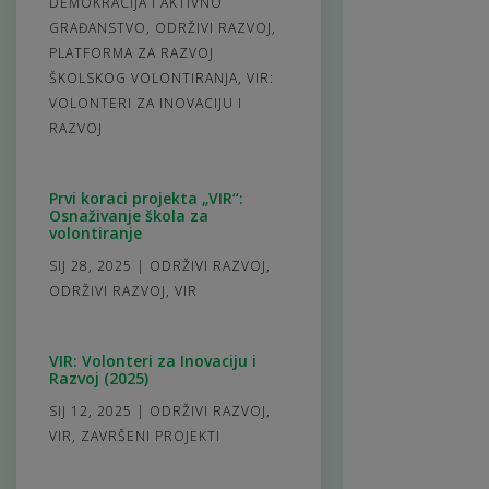
DEMOKRACIJA I AKTIVNO
GRAĐANSTVO
,
ODRŽIVI RAZVOJ
,
PLATFORMA ZA RAZVOJ
ŠKOLSKOG VOLONTIRANJA
,
VIR:
VOLONTERI ZA INOVACIJU I
RAZVOJ
Prvi koraci projekta „VIR“:
Osnaživanje škola za
volontiranje
SIJ 28, 2025
|
ODRŽIVI RAZVOJ
,
ODRŽIVI RAZVOJ
,
VIR
VIR: Volonteri za Inovaciju i
Razvoj (2025)
SIJ 12, 2025
|
ODRŽIVI RAZVOJ
,
VIR
,
ZAVRŠENI PROJEKTI