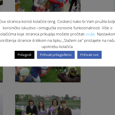
Ova stranica koristi kolačiće (eng. Cookies) kako bi Vam pružila bolj
korisničko iskustvo i omogućila osnovne funkcionalnosti. Više o
kolačićima koje stranica prikuplja možete pročitati
ovdje
. Nastavko
korištenja stranice ili klikom na tipku „Slažem se“ pristajete na naš
upotrebu kolačića.
Prilagodi
Prihvati prilagođeno
Prihvati sve