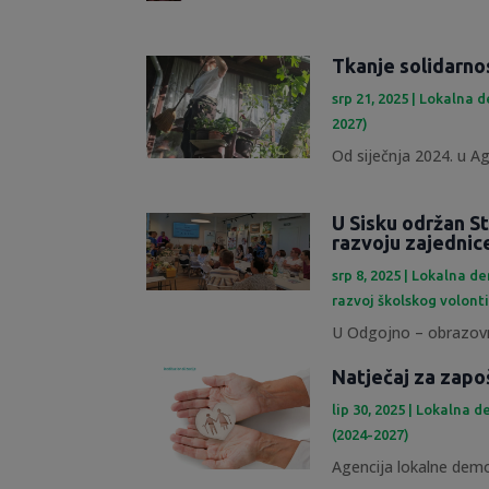
Tkanje solidarno
srp 21, 2025
|
Lokalna d
2027)
Od siječnja 2024. u Ag
U Sisku održan St
razvoju zajednic
srp 8, 2025
|
Lokalna de
razvoj školskog volont
U Odgojno – obrazovn
Natječaj za zapo
lip 30, 2025
|
Lokalna de
(2024-2027)
Agencija lokalne demok