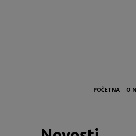
POČETNA
O 
Novosti