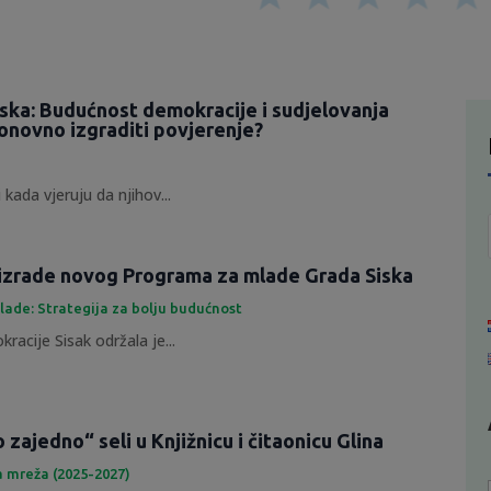
tska: Budućnost demokracije i sudjelovanja
onovno izgraditi povjerenje?
 kada vjeruju da njihov...
izrade novog Programa za mlade Grada Siska
lade: Strategija za bolju budućnost
racije Sisak održala je...
zajedno“ seli u Knjižnicu i čitaonicu Glina
a mreža (2025-2027)