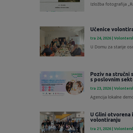
Izložba fotografija „R
Učenice volontir
tra 24, 2026
|
Volonters
U Domu za starije osob
Poziv na stručni 
s poslovnim sek
tra 23, 2026
|
Volonters
Agencija lokalne demok
U Glini otvorena
volontiranju
tra 21, 2026
|
Volonters