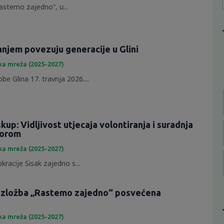
astemo zajedno“, u...
anjem povezuju generacije u Glini
ka mreža (2025-2027)
e Glina 17. travnja 2026....
skup: Vidljivost utjecaja volontiranja i suradnja
torom
ka mreža (2025-2027)
racije Sisak zajedno s...
 izložba „Rastemo zajedno“ posvećena
ka mreža (2025-2027)