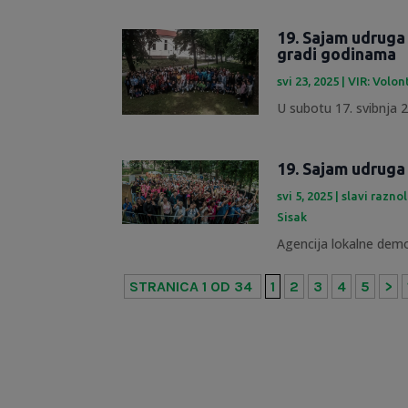
19. Sajam udruga
gradi godinama
svi 23, 2025
|
VIR: Volon
U subotu 17. svibnja 20
19. Sajam udruga
svi 5, 2025
|
slavi razno
Sisak
Agencija lokalne demok
STRANICA 1 OD 34
1
2
3
4
5
>