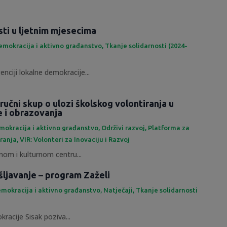
sti u ljetnim mjesecima
emokracija i aktivno građanstvo
,
Tkanje solidarnosti (2024-
enciji lokalne demokracije...
ručni skup o ulozi školskog volontiranja u
e i obrazovanja
mokracija i aktivno građanstvo
,
Održivi razvoj
,
Platforma za
iranja
,
VIR: Volonteri za Inovaciju i Razvoj
om i kulturnom centru...
šljavanje – program Zaželi
mokracija i aktivno građanstvo
,
Natječaji
,
Tkanje solidarnosti
racije Sisak poziva...