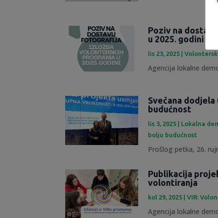
Poziv na dostavu
u 2025. godini
lis 23, 2025
|
Volontersk
Agencija lokalne demok
Svečana dodjela 
budućnost
lis 3, 2025
|
Lokalna dem
bolju budućnost
Prošlog petka, 26. rujn
Publikacija proje
volontiranja
kol 29, 2025
|
VIR: Volon
Agencija lokalne demok