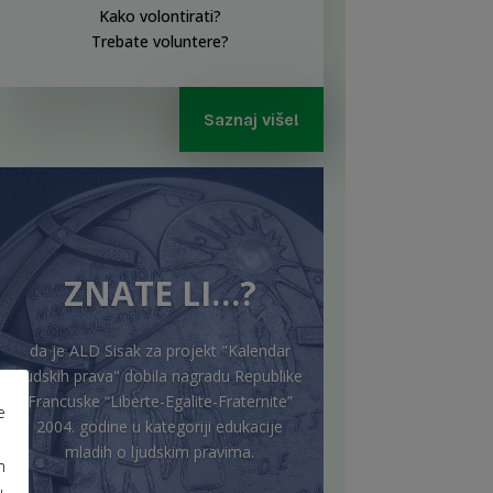
Kako volontirati?
Trebate voluntere?
Saznaj više!
ZNATE LI…?
da je ALD Sisak za projekt "Kalendar
ljudskih prava" dobila nagradu Republike
Francuske “Liberte-Egalite-Fraternite”
e
2004. godine u kategoriji edukacije
mladih o ljudskim pravima.
m
u