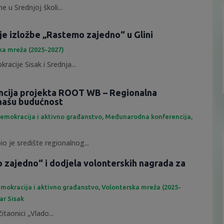
e u Srednjoj školi...
je izložbe „Rastemo zajedno“ u Glini
ka mreža (2025-2027)
racije Sisak i Srednja...
ncija projekta ROOT WB – Regionalna
našu budućnost
emokracija i aktivno građanstvo
,
Međunarodna konferencija
,
io je središte regionalnog...
 zajedno“ i dodjela volonterskih nagrada za
mokracija i aktivno građanstvo
,
Volonterska mreža (2025-
ar Sisak
itaonici „Vlado...