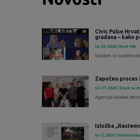
Civic Pulse Hrva
građana – kako p
lip 29, 2026
|
Root WB
Građani će sudjelovati
Započeo proces 
svi 27, 2026
|
Sisak za m
Agencija lokalne demok
Izložba „Rastemo 
svi 5, 2026
|
Volontersk