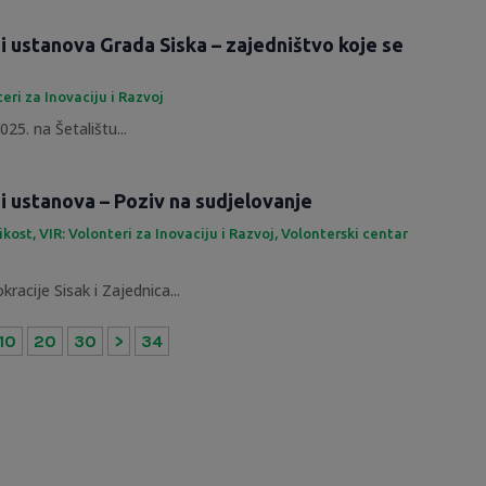
 i ustanova Grada Siska – zajedništvo koje se
teri za Inovaciju i Razvoj
25. na Šetalištu...
 i ustanova – Poziv na sudjelovanje
likost
,
VIR: Volonteri za Inovaciju i Razvoj
,
Volonterski centar
racije Sisak i Zajednica...
10
20
30
>
34