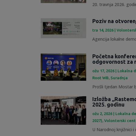
20. travnja 2026. godin
Poziv na otvoren
tra 14, 2026
|
Volonters
Agencija lokalne demok
Početna konfere
odgovornost za 
ožu 17, 2026
|
Lokalna d
Root WB
,
Suradnja
Prošli tjedan Mostar b
Izložba „Rastemo
2025. godinu
ožu 2, 2026
|
Lokalna de
2027)
,
Volonterski cent
U Narodnoj knjižnici i č