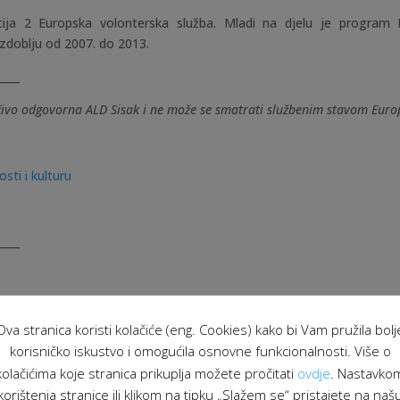
cija 2 Europska volonterska služba. Mladi na djelu je program 
zdoblju od 2007. do 2013.
____
učivo odgovorna ALD Sisak i ne može se smatrati službenim stavom Europ
sti i kulturu
____
Ova stranica koristi kolačiće (eng. Cookies) kako bi Vam pružila bolj
korisničko iskustvo i omogućila osnovne funkcionalnosti. Više o
gu u Orahovici
kolačićima koje stranica prikuplja možete pročitati
ovdje
. Nastavko
korištenja stranice ili klikom na tipku „Slažem se“ pristajete na naš