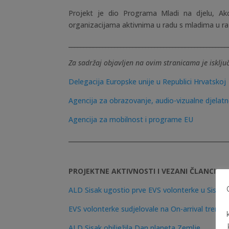
Projekt je dio Programa Mladi na djelu, Ak
organizacijama aktivnima u radu s mladima u ra
____________________________________________________
Za sadržaj objavljen na ovim stranicama je isklj
Delegacija Europske unije u Republici Hrvatskoj
Agencija za obrazovanje, audio-vizualne djelatno
Agencija za mobilnost i programe EU
____________________________________________________
PROJEKTNE AKTIVNOSTI I VEZANI ČLANCI:
ALD Sisak ugostio prve EVS volonterke u Sisku
EVS volonterke sudjelovale na On-arrival trenin
ALD Sisak obilježila Dan planeta Zemlje