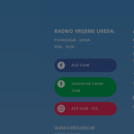
RADNO VRIJEME UREDA:
Ponedjeljak - petak:
8:00 - 16:00

ALD Sisak

Volonterski Centar
Sisak

ALD Sisak - VCS
Izjava o odricanju od
odgovornosti