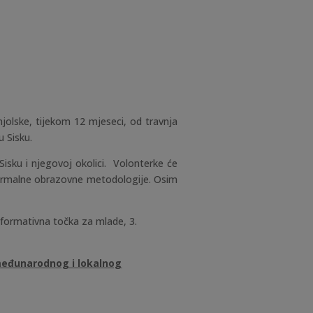
njolske, tijekom 12 mjeseci, od travnja
u Sisku.
Sisku i njegovoj okolici. Volonterke će
informalne obrazovne metodologije. Osim
Informativna točka za mlade, 3.
 međunarodnog i lokalnog