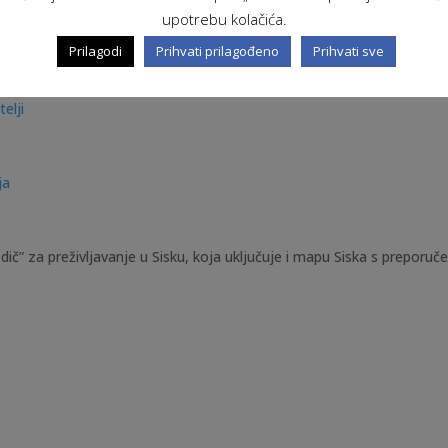
upotrebu kolačića.
Prilagodi
Prihvati prilagođeno
Prihvati sve
elji
ja
vodič” za preživljavanje u Sisku, koja uključuje i mapu Siska s prepo