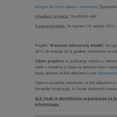
Amigos da Terra Galicia – Xuventude
(Španjolsk
Vrijednost projekta:
124.450,80 HRK
Trajanje projekta:
18 mjeseci (15. veljače 2012. 
Projekt
“Kreativni laboratorij mladih”
će ugo
2012. do travnja 2013. godine. Volonterke će odr
Ciljevi projekta
su podizanje svijesti o volont
raditi s mladima iz Siska na dnevnoj bazi s koj
toga, aktivno će biti uključene u rad
Volontersko
Tijekom projekta volonterke će biti uključene u n
Europske integracije, 4. Ostale aktivnosti i ure
ALD Sisak je akreditirana organizacija za 
informiranja.
____________________________________________________