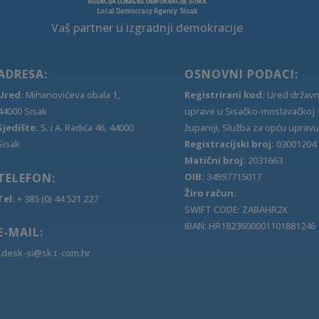
Vaš partner u izgradnji demokracije
ADRESA:
OSNOVNI PODACI:
Ured:
Mihanovićeva obala 1,
Registrirani kod:
Ured držav
44000 Sisak
uprave u Sisačko-moslavačkoj
Sjedište:
S. i A. Radića 46, 44000
županiji, Služba za opću upravu
Sisak
Registracijski broj:
03001204
Matični broj:
2031663
TELEFON:
OIB:
34997715017
Žiro račun:
Tel:
+ 385 (0) 44 521 227
SWIFT CODE: ZABAHR2X
IBAN: HR1823600001101881246
E-MAIL:
Ldesk-si@sk.t-com.hr