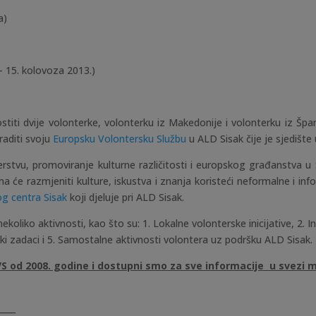
a)
– 15. kolovoza 2013.)
stiti dvije volonterke, volonterku iz Makedonije i volonterku iz Špa
aditi svoju
Europsku Volontersku Službu
u ALD Sisak čije je sjedište 
erstvu, promoviranje kulturne različitosti i europskog građanstva u 
ima će razmjeniti kulture, iskustva i znanja koristeći neformalne i 
g centra Sisak
koji djeluje pri ALD Sisak.
ekoliko aktivnosti, kao što su: 1. Lokalne volonterske inicijative, 2. 
dski zadaci i 5. Samostalne aktivnosti volontera uz podršku ALD Sisak.
EVS od 2008. godine i dostupni smo za sve informacije u svezi
____