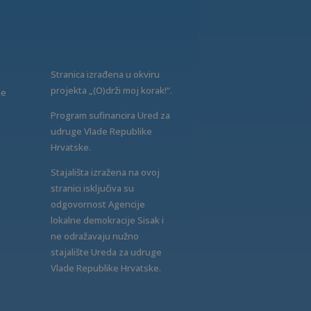
Stranica izrađena u okviru
projekta „(O)drži moj korak!“.
ne
Program sufinancira Ured za
udruge Vlade Republike
Hrvatske.
Stajališta izražena na ovoj
stranici isključiva su
odgovornost Agencije
lokalne demokracije Sisak i
ne odražavaju nužno
stajalište Ureda za udruge
Vlade Republike Hrvatske.