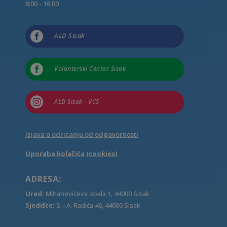
8:00 - 16:00

ALD Sisak

Volonterski Centar Sisak

ALD Sisak - VCS
Izjava o odricanju od odgovornosti
Uporaba kolačića (cookies)
ADRESA:
Ured:
Mihanovićeva obala 1, 44000 Sisak
Sjedište:
S. i A. Radića 46, 44000 Sisak