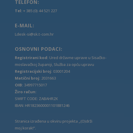
TELEFON:
Tel:
+ 385 (0) 44 521 227
E-MAIL:
Ldesk-si@sk.t-com.hr
OSNOVNI PODACI:
Registrirani kod:
Ured državne uprave u Sisačko-
moslavačkoj županiji, Služba za opću upravu
Registracijski broj:
03001204
Matični broj:
2031663
OIB:
34997715017
Žiro račun:
SWIFT CODE: ZABAHR2X
IBAN: HR1823600001101881246
Stranica izrađena u okviru projekta „(O)drži
moj korak!“.