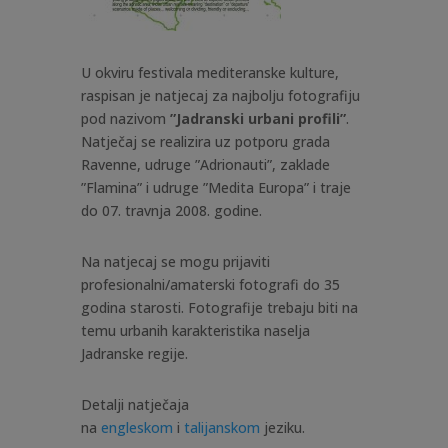
U okviru festivala mediteranske kulture,
raspisan je natjecaj za najbolju fotografiju
pod nazivom
”Jadranski urbani profili”
.
Natječaj se realizira uz potporu grada
Ravenne, udruge ”Adrionauti”, zaklade
”Flamina” i udruge ”Medita Europa” i traje
do 07. travnja 2008. godine.
Na natjecaj se mogu prijaviti
profesionalni/amaterski fotografi do 35
godina starosti. Fotografije trebaju biti na
temu urbanih karakteristika naselja
Jadranske regije.
Detalji natječaja
na
engleskom
i
talijanskom
jeziku.