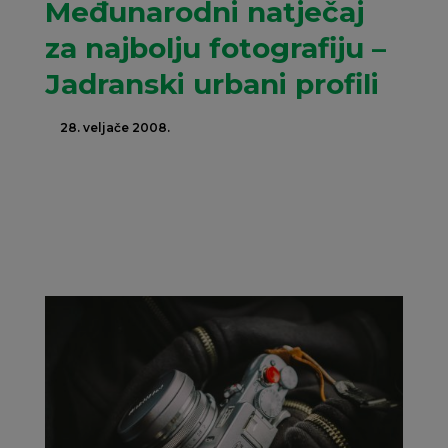
Međunarodni natječaj
za najbolju fotografiju –
Jadranski urbani profili
28. veljače 2008.