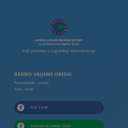
Vaš partner u izgradnji demokracije
RADNO VRIJEME UREDA:
Ponedjeljak - petak:
8:00 - 16:00

ALD Sisak

Volonterski Centar Sisak