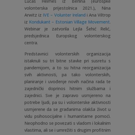
Lucas Heimes iz Berlina (eurospke
volonterska prijestolnica 2021.), Nina
Arwitz iz
IVE – Volunter Ireland
i Ana Viltrop
iz
Kondukant – Estonian Village Movement
.
Webinar je zatvorila Lejla Šehić Relić,
predsjednica Europskog volonterskog
centra.
Predstavnici volonterskih organizacija
istaknuli su tri bitne stavke pri susretu s
pandemijom, a to su hitna reorganizacija
svih aktivnosti, pa tako volonterskih,
planiranje i uvođenje novih načina rada te
zajednički doprinos hitnim službama i
zajednici. Sve je zapravo usmjereno na
potrebe ljudi, pa su i volonterske aktivnosti
usmjerene da se građanima olakša život u
vidu psihosocijalne i humanitarne pomoći.
Neophodno se povezati s vladom i lokalnim
vlastima, ali se i umrežiti s drugim profitnim