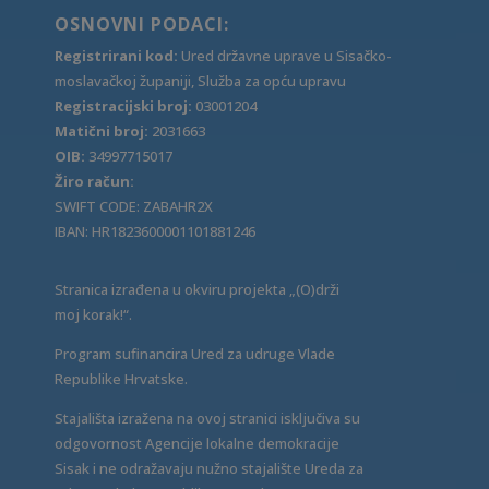
OSNOVNI PODACI:
Registrirani kod:
Ured državne uprave u Sisačko-
moslavačkoj županiji, Služba za opću upravu
Registracijski broj:
03001204
Matični broj:
2031663
OIB:
34997715017
Žiro račun:
SWIFT CODE: ZABAHR2X
IBAN: HR1823600001101881246
Stranica izrađena u okviru projekta „(O)drži
moj korak!“.
Program sufinancira Ured za udruge Vlade
Republike Hrvatske.
Stajališta izražena na ovoj stranici isključiva su
odgovornost Agencije lokalne demokracije
Sisak i ne odražavaju nužno stajalište Ureda za