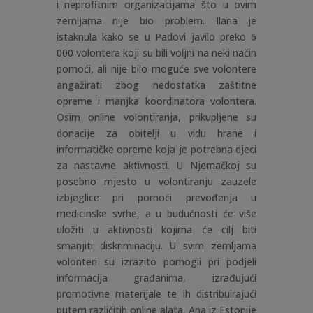
i neprofitnim organizacijama što u ovim
zemljama nije bio problem. Ilaria je
istaknula kako se u Padovi javilo preko 6
000 volontera koji su bili voljni na neki način
pomoći, ali nije bilo moguće sve volontere
angažirati zbog nedostatka zaštitne
opreme i manjka koordinatora volontera.
Osim online volontiranja, prikupljene su
donacije za obitelji u vidu hrane i
informatičke opreme koja je potrebna djeci
za nastavne aktivnosti. U Njemačkoj su
posebno mjesto u volontiranju zauzele
izbjeglice pri pomoći prevođenja u
medicinske svrhe, a u budućnosti će više
uložiti u aktivnosti kojima će cilj biti
smanjiti diskriminaciju. U svim zemljama
volonteri su izrazito pomogli pri podjeli
informacija građanima, izrađujući
promotivne materijale te ih distribuirajući
putem različitih online alata. Ana iz Estonije