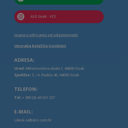

ALD Sisak - VCS
Izjava o odricanju od odgovornosti
Uporaba kolačića (cookies)
ADRESA:
Ured:
Mihanovićeva obala 1, 44000 Sisak
Sjedište:
S. i A. Radića 46, 44000 Sisak
TELEFON:
Tel:
+ 385 (0) 44 521 227
E-MAIL:
Ldesk-si@sk.t-com.hr