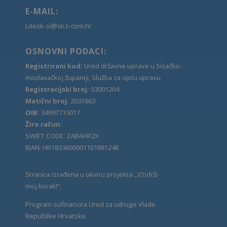
E-MAIL:
Ldesk-si@sk.t-com.hr
OSNOVNI PODACI:
Registrirani kod:
Ured državne uprave u Sisačko-
moslavačkoj županiji, Služba za opću upravu
Registracijski broj:
03001204
Matični broj:
2031663
OIB:
34997715017
Žiro račun:
SWIFT CODE: ZABAHR2X
IBAN: HR1823600001101881246
Stranica izrađena u okviru projekta „(O)drži
moj korak!“.
Program sufinancira Ured za udruge Vlade
Republike Hrvatske.