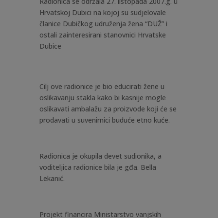
Radionica se održala 27. listopada 2007.g. u
Hrvatskoj Dubici na kojoj su sudjelovale
članice Dubičkog udruženja žena “DUŽ” i
ostali zainteresirani stanovnici Hrvatske
Dubice
Cilj ove radionice je bio educirati žene u
oslikavanju stakla kako bi kasnije mogle
oslikavati ambalažu za proizvode koji će se
prodavati u suvenirnici buduće etno kuće.
Radionica je okupila devet sudionika, a
voditeljica radionice bila je gđa. Bella
Lekanić.
Projekt financira Ministarstvo vanjskih