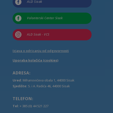

ALD Sisak

Volonterski Centar Sisak

ALD Sisak - VCS
Izjava o odricanju od odgovornosti
Uporaba kolačića (cookies)
ADRESA:
Ured:
Mihanovićeva obala 1, 44000 Sisak
Sjedište:
S. i A. Radića 46, 44000 Sisak
TELEFON:
Tel:
+ 385 (0) 44 521 227