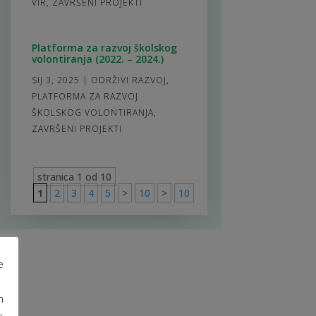
VIR
,
ZAVRŠENI PROJEKTI
Platforma za razvoj školskog
volontiranja (2022. – 2024.)
SIJ 3, 2025
|
ODRŽIVI RAZVOJ
,
PLATFORMA ZA RAZVOJ
ŠKOLSKOG VOLONTIRANJA
,
ZAVRŠENI PROJEKTI
stranica 1 od 10
1
2
3
4
5
>
10
>
10
e
m
u