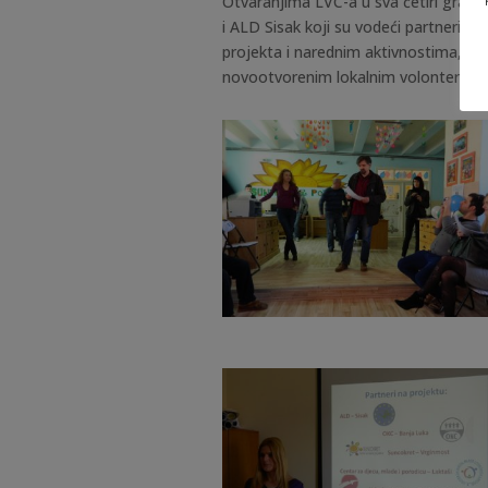
Otvaranjima LVC-a u sva četiri grada 
i ALD Sisak koji su vodeći partneri na
projekta i narednim aktivnostima, ali 
novootvorenim lokalnim volonterskim