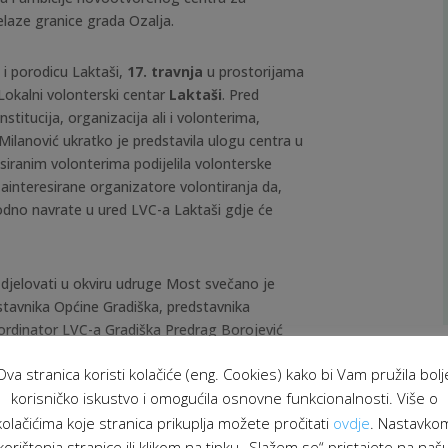
elaze granice grada Ozalja.
 i porodicu Laktaši,
17. travnja
u prostorijama
okalni volonterski centar
Laktaši
. Pred
nstitucija, organizacija ali i volonterima,
ilanović ukratko je predstavila ulogu centra u
esiranim volonterima podijelila volonterske
ainteresirane organizatore volontiranja da,
bodno navrate u ured LVC-a Laktaši gdje će
 djelovati u okviru udruge Most svečano je
stavnika Općine Gradiška, predstavnika
oordinator LVC-a Gradiška Predrag Borojević
jednici i pozvao predstavnike institucija i
Ova stranica koristi kolačiće (eng. Cookies) kako bi Vam pružila bolj
reiranje kvalitetnih volonterskih programa koji
korisničko iskustvo i omogućila osnovne funkcionalnosti. Više o
ituacije na području Gradiške.
kolačićima koje stranica prikuplja možete pročitati
ovdje
. Nastavko
korištenja stranice ili klikom na tipku „Slažem se“ pristajete na naš