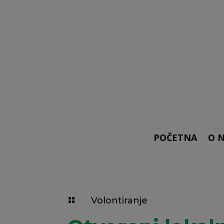
POČETNA
O 
Volontiranje
