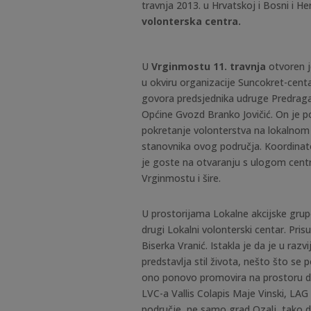
travnja 2013. u Hrvatskoj i Bosni i H
volonterska centra.
U
Vrginmostu 11. travnja
otvoren j
u okviru organizacije Suncokret-cen
govora predsjednika udruge Predraga 
Općine Gvozd Branko Jovičić. On je po
pokretanje volonterstva na lokalnom 
stanovnika ovog područja. Koordinat
je goste na otvaranju s ulogom centra
Vrginmostu i šire.
U prostorijama Lokalne akcijske grup
drugi Lokalni volonterski centar. Pris
Biserka Vranić. Istakla je da je u raz
predstavlja stil života, nešto što se 
ono ponovo promovira na prostoru dol
LVC-a Vallis Colapis Maje Vinski, LAG 
područje, ne samo grad Ozalj, tako 