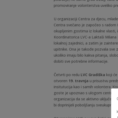
promoviranje volonterstva uveliko pr
U organizaciji Centra za djecu, mlade
Centra svečano je započeo s radom L
okupljenim gostima iz lokalne vlasti, i
Koordinatorica LVC-a Laktaši Milana M
lokalnoj zajednici, a zatim je zainter
upitnike. Ona je takođe pozvala sve z
ukoliko imaju bilo kakva pitanja, slo
dobiti sve potrebne informacije.
Četvrti po redu
LVC Gradiška
koji će
otvoren
19. travnja
u prisustvu pred
insitutucija kao i samih volontera. K
goste je upoznao s ulogom centra u za
organizacija da se aktivno uključe u k
bi doprinijeli poboljšanju sveukupne s