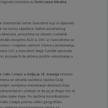
ercegovini otvorena su
četiri nova lokalna
e Volonterski centar Suncokret koji će djelovati
tar za razvoj zajednice. Nakon pozdravnog
Mraovića, prisutnima se obratio i načelnik
hvalio inicijativu ALD-a, OKC-a i Suncokreta za
nivou i i naglasio važnost Centra u povezivanju
orica LVC-a Suncokret Maja Turniški upoznala
 i pozvala ih da aktivno podrže volontiranje u
e Vallis Colapis
u Ozlju je 15. travnja
otvoren
utnima se obratila načelnica Općina Ozalj
vijenijim zemljama volontiranje aktivnost koja
podrazumijeva i očekuje te da joj je drago što se
ine rijeke Kupe. Po riječima Koordinatorice
Vallis Colapis pokriva veliko geografsko
da i ambicije novootvorenog centra za