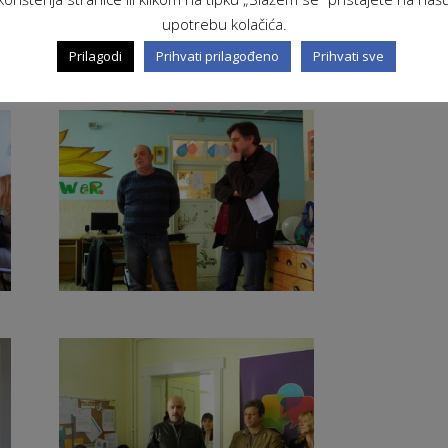
prisustvovali su i predstavnici OKC-a Banja Luke
upotrebu kolačića.
 projektu. Oni su prisutne upoznali s ciljevima
i poželjeli puno uspjeha u radu svim
Prilagodi
Prihvati prilagođeno
Prihvati sve
 centrima.