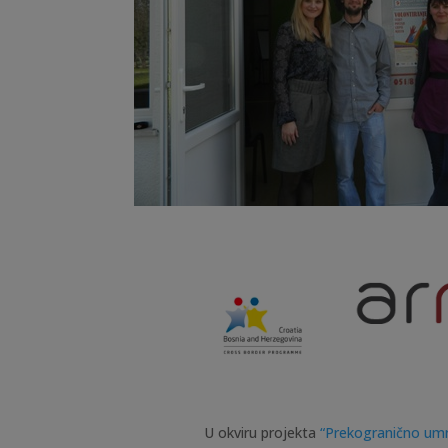
U okviru projekta
“Prekogranično umre