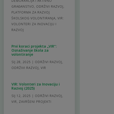
DEMOKRACIJA I AKTIVNO
GRAĐANSTVO
,
ODRŽIVI RAZVOJ
,
PLATFORMA ZA RAZVOJ
ŠKOLSKOG VOLONTIRANJA
,
VIR:
VOLONTERI ZA INOVACIJU I
RAZVOJ
Prvi koraci projekta „VIR“:
Osnaživanje škola za
volontiranje
SIJ 28, 2025
|
ODRŽIVI RAZVOJ
,
ODRŽIVI RAZVOJ
,
VIR
VIR: Volonteri za Inovaciju i
Razvoj (2025)
SIJ 12, 2025
|
ODRŽIVI RAZVOJ
,
VIR
,
ZAVRŠENI PROJEKTI