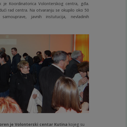
k je Koordinatorica Volonterskog centra, gđa.
udući rad centra. Na otvaranju se okupilo oko 50
e samouprave, javnih instutucija, nevladinih
tvoren je Volonterski centar Kutina
kojeg su