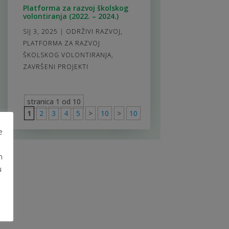
Platforma za razvoj školskog
volontiranja (2022. – 2024.)
SIJ 3, 2025
|
ODRŽIVI RAZVOJ
,
PLATFORMA ZA RAZVOJ
ŠKOLSKOG VOLONTIRANJA
,
ZAVRŠENI PROJEKTI
stranica 1 od 10
1
2
3
4
5
>
10
>
10
e
m
u