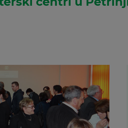
erski centri u Petrinji