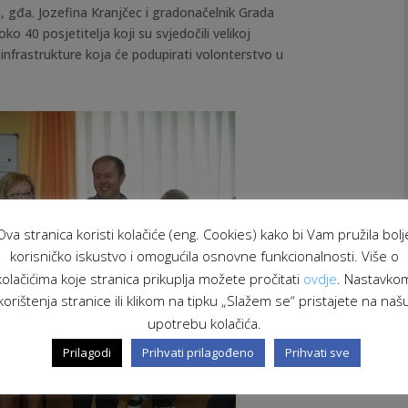
, gđa. Jozefina Kranjčec i gradonačelnik Grada
o 40 posjetitelja koji su svjedočili velikoj
infrastrukture koja će podupirati volonterstvo u
Ova stranica koristi kolačiće (eng. Cookies) kako bi Vam pružila bolj
korisničko iskustvo i omogućila osnovne funkcionalnosti. Više o
kolačićima koje stranica prikuplja možete pročitati
ovdje
. Nastavko
korištenja stranice ili klikom na tipku „Slažem se“ pristajete na naš
upotrebu kolačića.
Prilagodi
Prihvati prilagođeno
Prihvati sve