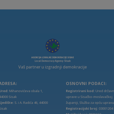
Vaš partner u izgradnji demokracije
ADRESA:
OSNOVNI PODACI:
Ured:
Mihanovićeva obala 1,
Registrirani kod:
Ured držav
44000 Sisak
uprave u Sisačko-moslavačkoj
Sjedište:
S. i A. Radića 46, 44000
županiji, Služba za opću upravu
Sisak
Registracijski broj:
03001204