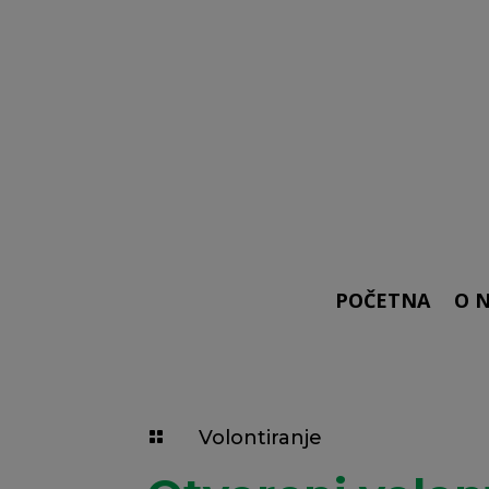
POČETNA
O 
Volontiranje
