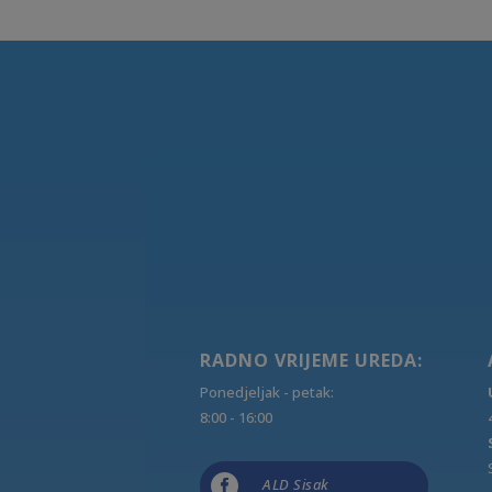
RADNO VRIJEME UREDA:
Ponedjeljak - petak:
8:00 - 16:00

ALD Sisak