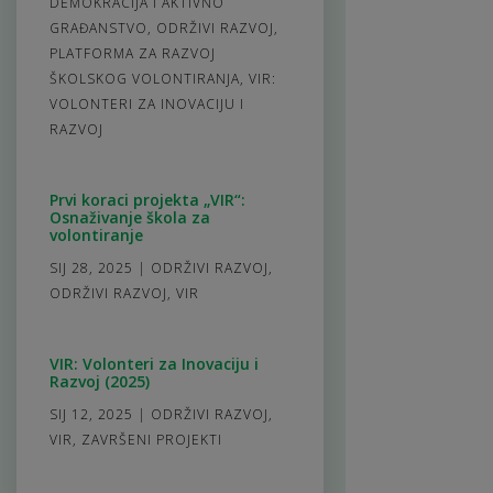
DEMOKRACIJA I AKTIVNO
GRAĐANSTVO
,
ODRŽIVI RAZVOJ
,
PLATFORMA ZA RAZVOJ
ŠKOLSKOG VOLONTIRANJA
,
VIR:
VOLONTERI ZA INOVACIJU I
RAZVOJ
Prvi koraci projekta „VIR“:
Osnaživanje škola za
volontiranje
SIJ 28, 2025
|
ODRŽIVI RAZVOJ
,
ODRŽIVI RAZVOJ
,
VIR
VIR: Volonteri za Inovaciju i
Razvoj (2025)
SIJ 12, 2025
|
ODRŽIVI RAZVOJ
,
VIR
,
ZAVRŠENI PROJEKTI