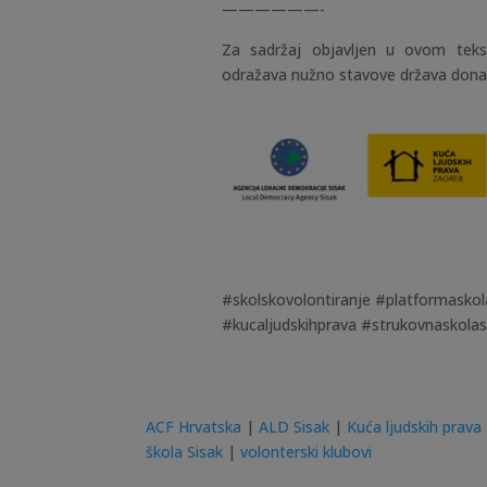
——————-
Za sadržaj objavljen u ovom teks
odražava nužno stavove država donato
#skolskovolontiranje #platformaskol
#kucaljudskihprava #strukovnaskola
ACF Hrvatska
|
ALD Sisak
|
Kuća ljudskih prava
škola Sisak
|
volonterski klubovi