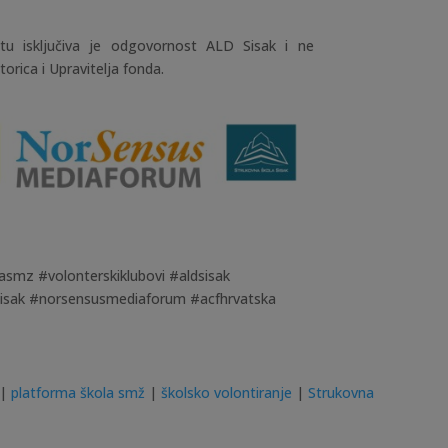
tu isključiva je odgovornost ALD Sisak i ne
rica i Upravitelja fonda.
asmz #volonterskiklubovi #aldsisak
sisak #norsensusmediaforum #acfhrvatska
|
platforma škola smž
|
školsko volontiranje
|
Strukovna