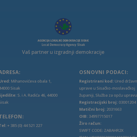
Vaš partner u izgradnji demokracije
ADRESA:
OSNOVNI PODACI:
Ured:
Mihanovićeva obala 1,
Registrirani kod:
Ured držav
44000 Sisak
uprave u Sisačko-moslavačkoj
Sjedište:
S. i A. Radića 46, 44000
županiji, Služba za opću upravu
Sisak
Registracijski broj:
03001204
Matični broj:
2031663
TELEFON:
OIB:
34997715017
Žiro račun:
Tel:
+ 385 (0) 44 521 227
SWIFT CODE: ZABAHR2X