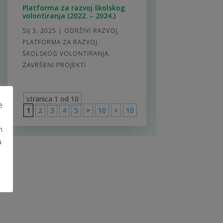
Platforma za razvoj školskog
volontiranja (2022. – 2024.)
SIJ 3, 2025
|
ODRŽIVI RAZVOJ
,
PLATFORMA ZA RAZVOJ
ŠKOLSKOG VOLONTIRANJA
,
ZAVRŠENI PROJEKTI
stranica 1 od 10
e
1
2
3
4
5
>
10
>
10
m
u