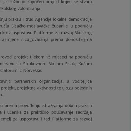
 je službeno započeo projekt kojim se stvara
školskog volontiranja.
išnju praksu i trud Agencije lokalne demokracije
ručja Sisačko-moslavačke županije u području
va kroz uspostavu Platforme za razvoj školskog
, razmjene i zagovaranja prema donositeljima
provodi projekt tijekom 15 mjeseci na području
rtnerstvu sa Strukovnom školom Sisak, Kućom
ediaforum iz Norveške.
vnici partnerskih organizacija, a voditeljica
 projekt, projektne aktivnosti te ulogu pojedinih
a.
i prema provođenju istraživanja dobrih praksi i
a i učenika za praktično poučavanje sadržaja
temelj za uspostavu i rad Platforme za razvoj