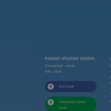
RADNO VRIJEME UREDA:
Ponedjeljak - petak:
8:00 - 16:00

ALD Sisak

Volonterski Centar
Sisak