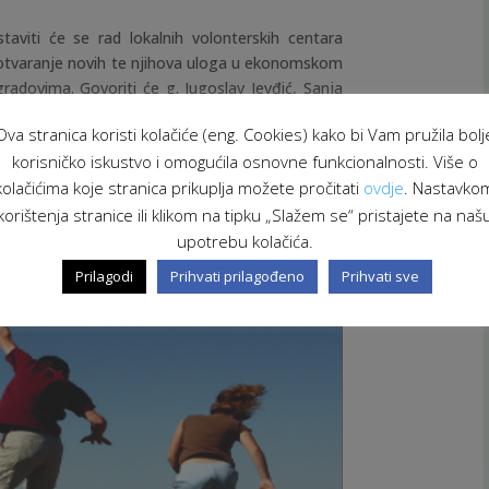
taviti će se rad lokalnih volonterskih centara
ti otvaranje novih te njihova uloga u ekonomskom
radovima. Govoriti će g. Jugoslav Jevđić, Sanja
 Luka te Paula Raužan i Nuša Bogavčić iz ALD
Ova stranica koristi kolačiće (eng. Cookies) kako bi Vam pružila bolj
korisničko iskustvo i omogućila osnovne funkcionalnosti. Više o
tavima Europske unije kroz IPA Prekogranični
kolačićima koje stranica prikuplja možete pročitati
ovdje
. Nastavko
na.
korištenja stranice ili klikom na tipku „Slažem se“ pristajete na naš
upotrebu kolačića.
Prilagodi
Prihvati prilagođeno
Prihvati sve