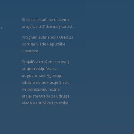
Stranica izrađena u okviru
projekta „(O)drži moj korak!“.
ne
Program sufinancira Ured za
udruge Vlade Republike
Hrvatske.
Stajališta izražena na ovoj
stranici isključiva su
odgovornost Agencije
lokalne demokracije Sisak i
ne odražavaju nužno
stajalište Ureda za udruge
Vlade Republike Hrvatske.