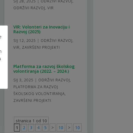
SIJ 28, 2025
|
ODRŽIVI RAZVOJ
,
ODRŽIVI RAZVOJ
,
VIR
VIR: Volonteri za Inovaciju i
Razvoj (2025)
e
SIJ 12, 2025
|
ODRŽIVI RAZVOJ
,
VIR
,
ZAVRŠENI PROJEKTI
m
u
Platforma za razvoj školskog
volontiranja (2022. – 2024.)
SIJ 3, 2025
|
ODRŽIVI RAZVOJ
,
PLATFORMA ZA RAZVOJ
ŠKOLSKOG VOLONTIRANJA
,
ZAVRŠENI PROJEKTI
stranica 1 od 10
1
2
3
4
5
>
10
>
10