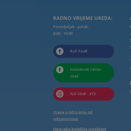
RADNO VRIJEME UREDA:
Ponedjeljak - petak:
8:00 - 16:00

ALD Sisak

Volonterski Centar
Sisak

ALD Sisak - VCS
Izjava o odricanju od
odgovornosti
Uporaba kolačića (cookies)