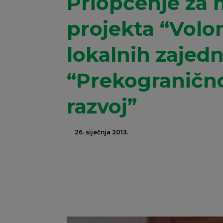
Priopćenje za m
projekta “Volo
lokalnih zajedn
“Prekogranično
razvoj”
26. siječnja 2013.