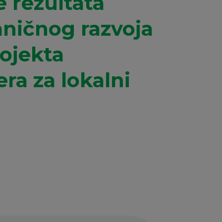
e rezultata
aničnog razvoja
rojekta
ra za lokalni