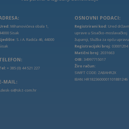
ADRESA:
OSNOVNI PODACI:
Ured:
Mihanovićeva obala 1,
Registrirani kod:
Ured držav
44000 Sisak
uprave u Sisačko-moslavačkoj
Sjedište:
S. i A. Radića 46, 44000
županiji, Služba za opću upravu
Sisak
Registracijski broj:
03001204
Matični broj:
2031663
TELEFON:
OIB:
34997715017
Žiro račun:
Tel:
+ 385 (0) 44 521 227
SWIFT CODE: ZABAHR2X
IBAN: HR1823600001101881246
E-MAIL:
Ldesk-si@sk.t-com.hr