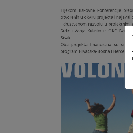
Tijekom tiskovne konferencije preds
otvorenih u okviru projekta i najavi
i društvenom razvoju u projektnim g
Srdić i Vanja Kukrika iz OKC Banja
Sisak.
Oba projekta financirana su sreds
program Hrvatska-Bosna i Hercegovi