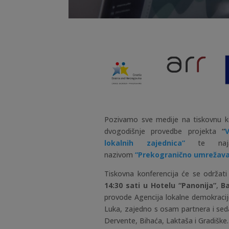
Pozivamo sve medije na tiskovnu kon
dvogodišnje provedbe projekta
“
lokalnih zajednica”
te najav
nazivom
“Prekogranično umrežavan
Tiskovna konferencija će se održati
14:30 sati u Hotelu “Panonija”
,
Ba
provode Agencija lokalne demokracij
Luka, zajedno s osam partnera i seda
Dervente, Bihaća, Laktaša i Gradiške.