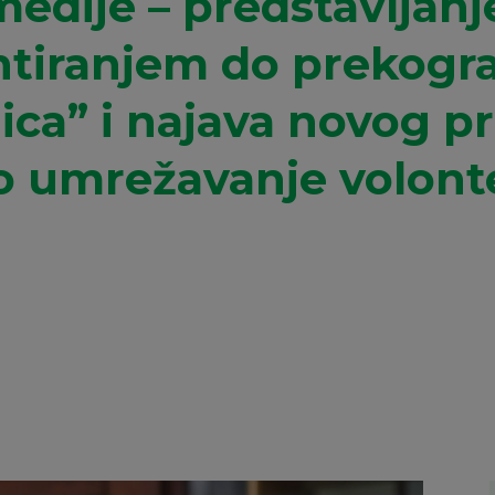
edije – predstavljanj
ntiranjem do prekogr
ica” i najava novog p
 umrežavanje volonte