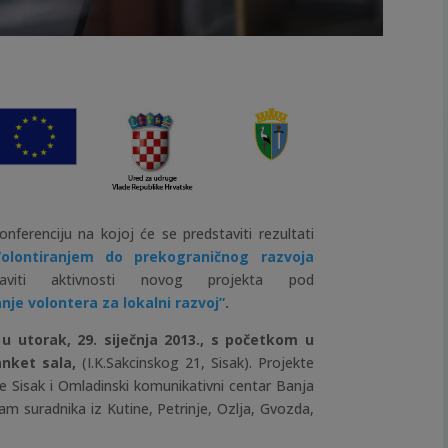
ferenciju na kojoj će se predstaviti rezultati
Volontiranjem do prekograničnog razvoja
iti aktivnosti novog projekta pod
je volontera za lokalni razvoj”
.
u utorak,
29. siječnja 2013., s početkom u
nket sala,
(I.K.Sakcinskog 21, Sisak). Projekte
e Sisak i Omladinski komunikativni centar Banja
m suradnika iz Kutine, Petrinje, Ozlja, Gvozda,