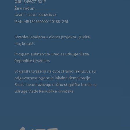
OIB:
34997715017
Žiro račun:
SWIFT CODE: ZABAHR2X
IBAN: HR1823600001101881246
Stranica izrađena u okviru projekta „(O)drži
moj korak!“.
Program sufinancira Ured za udruge Vlade
Republike Hrvatske.
Stajališta izražena na ovoj stranici isključiva su
odgovornost Agencije lokalne demokracije
Sisak i ne odražavaju nužno stajalište Ureda za
udruge Vlade Republike Hrvatske.