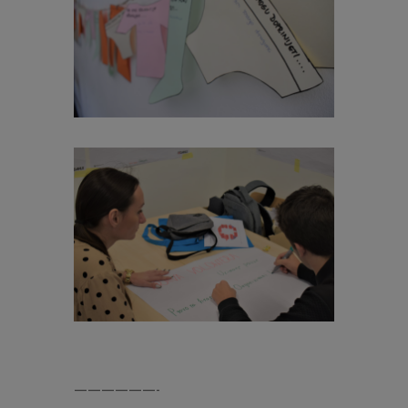
——————-