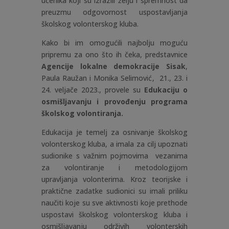
učenika koji su izrazili želju i spremnost da
preuzmu odgovornost uspostavljanja
školskog volonterskog kluba.
Kako bi im omogućili najbolju moguću
pripremu za ono što ih čeka, predstavnice
Agencije lokalne demokracije Sisak
,
Paula Raužan i Monika Selimović
,
21., 23. i
24. veljače 2023., provele su
Edukaciju o
osmišljavanju i provođenju programa
školskog volontiranja.
Edukacija je temelj za osnivanje školskog
volonterskog kluba, a imala za cilj upoznati
sudionike s važnim pojmovima vezanima
za volontiranje i metodologijom
upravljanja volonterima. Kroz teorijske i
praktične zadatke sudionici su imali priliku
naučiti koje su sve aktivnosti koje prethode
uspostavi školskog volonterskog kluba i
osmišljavanju održivih volonterskih