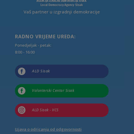
Vaš partner u izgradnji demokracije
RADNO VRIJEME UREDA:
Ponedjeljak - petak:
8:00 - 16:00

ALD Sisak

Volonterski Centar Sisak

ALD Sisak - VCS
Izjava o odricanju od odgovornosti