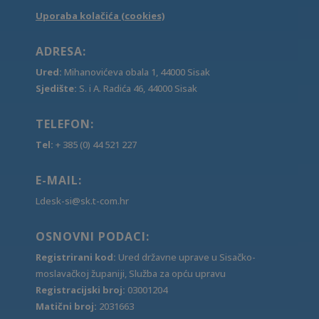
Uporaba kolačića (cookies)
ADRESA:
Ured:
Mihanovićeva obala 1, 44000 Sisak
Sjedište:
S. i A. Radića 46, 44000 Sisak
TELEFON:
Tel:
+ 385 (0) 44 521 227
E-MAIL:
Ldesk-si@sk.t-com.hr
OSNOVNI PODACI:
Registrirani kod:
Ured državne uprave u Sisačko-
moslavačkoj županiji, Služba za opću upravu
Registracijski broj:
03001204
Matični broj:
2031663