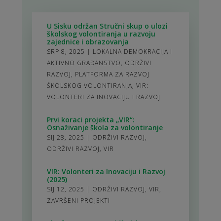
U Sisku održan Stručni skup o ulozi
školskog volontiranja u razvoju
zajednice i obrazovanja
SRP 8, 2025
|
LOKALNA DEMOKRACIJA I
AKTIVNO GRAĐANSTVO
,
ODRŽIVI
RAZVOJ
,
PLATFORMA ZA RAZVOJ
ŠKOLSKOG VOLONTIRANJA
,
VIR:
VOLONTERI ZA INOVACIJU I RAZVOJ
Prvi koraci projekta „VIR“:
Osnaživanje škola za volontiranje
SIJ 28, 2025
|
ODRŽIVI RAZVOJ
,
ODRŽIVI RAZVOJ
,
VIR
VIR: Volonteri za Inovaciju i Razvoj
(2025)
SIJ 12, 2025
|
ODRŽIVI RAZVOJ
,
VIR
,
ZAVRŠENI PROJEKTI