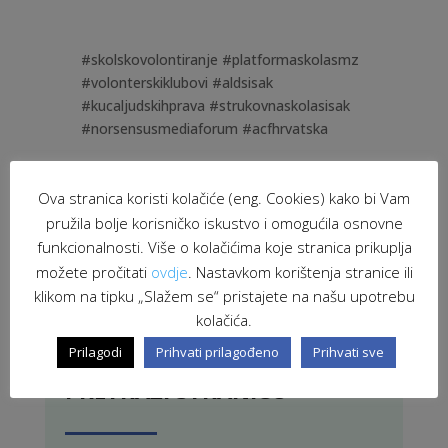
#skolskovolontiranje #platformaskolasmz
#volonterskiklubovi #aldsisak
#kucaljudskihprava #strukovnaskolasisak
#norsensusmediaforum #acfhrvatska
Ova stranica koristi kolačiće (eng. Cookies) kako bi Vam
pružila bolje korisničko iskustvo i omogućila osnovne
funkcionalnosti. Više o kolačićima koje stranica prikuplja
ACF Hrvatska
|
ALD Sisak
|
Kuća ljudskih prava
|
možete pročitati
ovdje
. Nastavkom korištenja stranice ili
platforma škola smž
|
školsko volontiranje
|
klikom na tipku „Slažem se“ pristajete na našu upotrebu
Strukovna škola Sisak
|
volonterski klubovi
kolačića.
Prilagodi
Prihvati prilagođeno
Prihvati sve
PRETRAŽI STRANICU