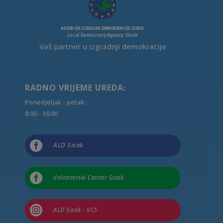
Vaš partner u izgradnji demokracije
RADNO VRIJEME UREDA:
Ponedjeljak - petak:
8:00 - 16:00

ALD Sisak

Volonterski Centar Sisak

ALD Sisak - VCS