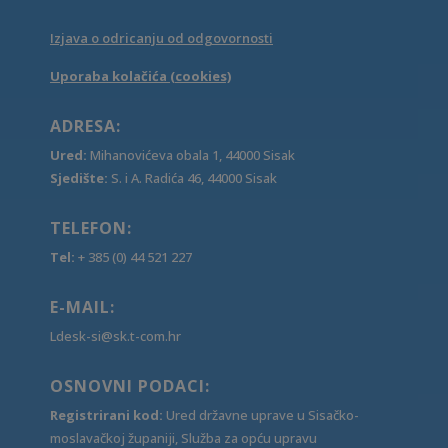
Izjava o odricanju od odgovornosti
Uporaba kolačića (cookies)
ADRESA:
Ured:
Mihanovićeva obala 1, 44000 Sisak
Sjedište:
S. i A. Radića 46, 44000 Sisak
TELEFON:
Tel:
+ 385 (0) 44 521 227
E-MAIL:
Ldesk-si@sk.t-com.hr
OSNOVNI PODACI:
Registrirani kod:
Ured državne uprave u Sisačko-
moslavačkoj županiji, Služba za opću upravu