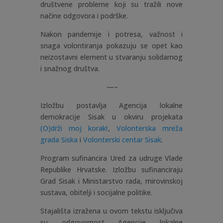
društvene probleme koji su tražili nove
načine odgovora i podrške.
Nakon pandemije i potresa, važnost i
snaga volontiranja pokazuju se opet kao
neizostavni element u stvaranju solidarnog
i snažnog društva.
—–
Izložbu postavlja Agencija lokalne
demokracije Sisak u okviru projekata
(O)drži moj korak!
,
Volonterska mreža
grada Siska
i
Volonterski centar Sisak
.
Program sufinancira Ured za udruge Vlade
Republike Hrvatske. Izložbu sufinanciraju
Grad Sisak i Ministarstvo rada, mirovinskoj
sustava, obitelji i socijalne politike.
Stajališta izražena u ovom tekstu isključiva
su odgovornost Agencije lokalne