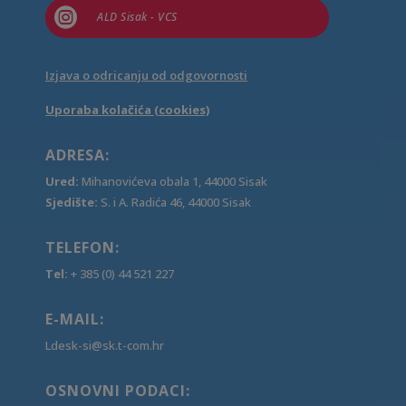

ALD Sisak - VCS
Izjava o odricanju od odgovornosti
Uporaba kolačića (cookies)
ADRESA:
Ured:
Mihanovićeva obala 1, 44000 Sisak
Sjedište:
S. i A. Radića 46, 44000 Sisak
TELEFON:
Tel:
+ 385 (0) 44 521 227
E-MAIL:
Ldesk-si@sk.t-com.hr
OSNOVNI PODACI: