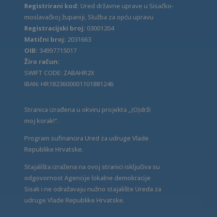
Registrirani kod:
Ured državne uprave u Sisačko-
moslavačkoj županiji, Služba za opću upravu
Registracijski broj:
03001204
Matični broj:
2031663
OIB:
34997715017
Žiro račun:
SWIFT CODE: ZABAHR2X
IBAN: HR1823600001101881246
Stranica izrađena u okviru projekta „(O)drži
moj korak!“.
Program sufinancira Ured za udruge Vlade
Republike Hrvatske.
Stajališta izražena na ovoj stranici isključiva su
odgovornost Agencije lokalne demokracije
Sisak i ne odražavaju nužno stajalište Ureda za
udruge Vlade Republike Hrvatske.