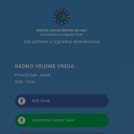
Vaš partner u izgradnji demokracije
RADNO VRIJEME UREDA:
Ponedjeljak - petak:
8:00 - 16:00

ALD Sisak

Volonterski Centar Sisak