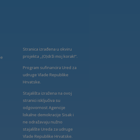
Stranica izrađena u okviru
projekta „(O)drži moj korak!“.
ne
Program sufinancira Ured za
udruge Vlade Republike
Hrvatske.
Stajališta izražena na ovoj
stranici isključiva su
odgovornost Agencije
lokalne demokracije Sisak i
ne odražavaju nužno
stajalište Ureda za udruge
Vlade Republike Hrvatske.