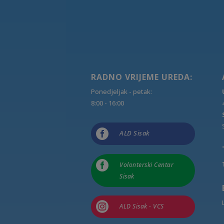
RADNO VRIJEME UREDA:
Ponedjeljak - petak:
8:00 - 16:00

ALD Sisak

Volonterski Centar
Sisak

ALD Sisak - VCS