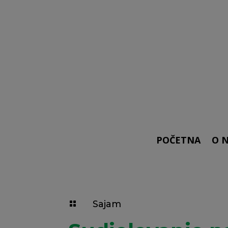
POČETNA
O 
Sajam
