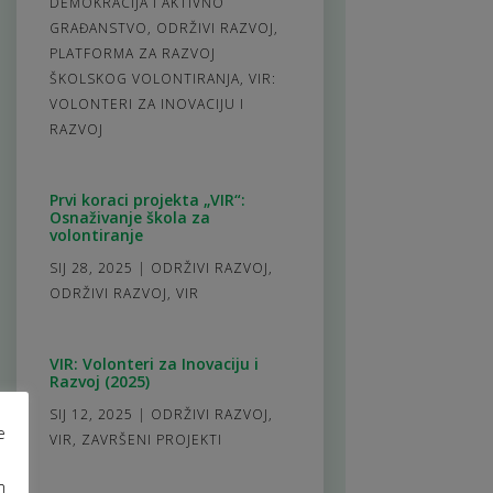
DEMOKRACIJA I AKTIVNO
GRAĐANSTVO
,
ODRŽIVI RAZVOJ
,
PLATFORMA ZA RAZVOJ
ŠKOLSKOG VOLONTIRANJA
,
VIR:
VOLONTERI ZA INOVACIJU I
RAZVOJ
Prvi koraci projekta „VIR“:
Osnaživanje škola za
volontiranje
SIJ 28, 2025
|
ODRŽIVI RAZVOJ
,
ODRŽIVI RAZVOJ
,
VIR
VIR: Volonteri za Inovaciju i
Razvoj (2025)
SIJ 12, 2025
|
ODRŽIVI RAZVOJ
,
e
VIR
,
ZAVRŠENI PROJEKTI
m