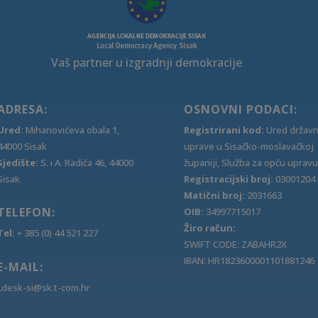
Vaš partner u izgradnji demokracije
ADRESA:
OSNOVNI PODACI:
Ured:
Mihanovićeva obala 1,
Registrirani kod:
Ured držav
44000 Sisak
uprave u Sisačko-moslavačkoj
Sjedište:
S. i A. Radića 46, 44000
županiji, Služba za opću upravu
Sisak
Registracijski broj:
03001204
Matični broj:
2031663
TELEFON:
OIB:
34997715017
Žiro račun:
Tel:
+ 385 (0) 44 521 227
SWIFT CODE: ZABAHR2X
IBAN: HR1823600001101881246
E-MAIL:
Ldesk-si@sk.t-com.hr