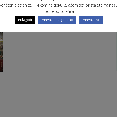
korištenja stranice ili klikom na tipku „Slažem se“ pristajete na naš
upotrebu kolačića.
Prilagodi
Prihvati prilagođeno
Prihvati sve