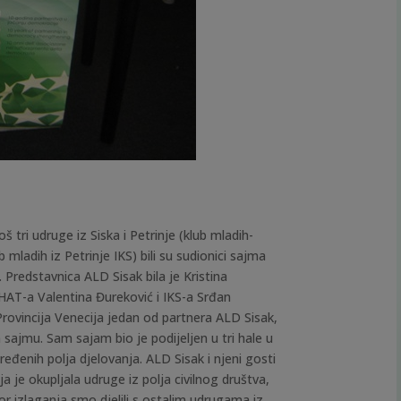
š tri udruge iz Siska i Petrinje (klub mladih-
mladih iz Petrinje IKS) bili su sudionici sajma
 Predstavnica ALD Sisak bila je Kristina
HAT-a Valentina Đureković
i IKS-a Srđan
 Provincija Venecija jedan od partnera ALD Sisak,
 sajmu. Sam sajam bio je podijeljen u tri hale u
ređenih polja djelovanja. ALD Sisak i njeni gosti
ja je okupljala udruge iz polja civilnog društva,
r izlaganja smo djelili s ostalim udrugama iz