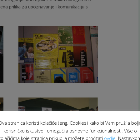
tvena prilika za upoznavanje i komunikaciju s
Ova stranica koristi kolačiće (eng. Cookies) kako bi Vam pružila bolj
korisničko iskustvo i omogućila osnovne funkcionalnosti. Više o
kolačićima koje stranica prikuplja možete pročitati
ovdje
. Nastavko