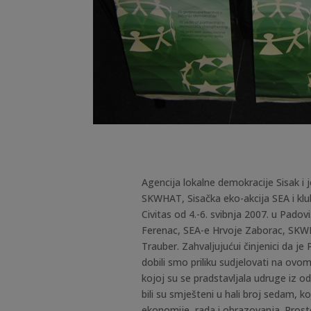
Agencija lokalne demokracije Sisak i jo
SKWHAT, Sisačka eko-akcija SEA i klub 
Civitas od 4.-6. svibnja
2007. u Padovi.
Ferenac, SEA-e Hrvoje Zaborac, SKW
Trauber. Zahvaljujućui činjenici da je
dobili smo priliku sudjelovati na ovom
kojoj su se pradstavljala udruge iz od
bili su smješteni u hali broj sedam, ko
ekonomije, rada i obrazovanja. Prosto