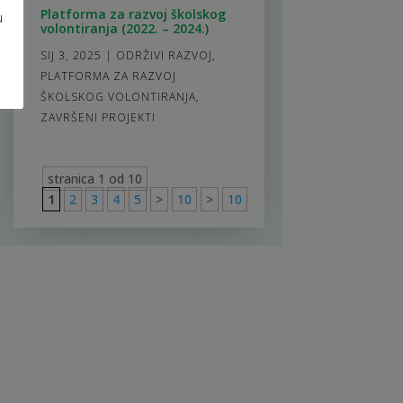
Platforma za razvoj školskog
u
volontiranja (2022. – 2024.)
SIJ 3, 2025
|
ODRŽIVI RAZVOJ
,
PLATFORMA ZA RAZVOJ
ŠKOLSKOG VOLONTIRANJA
,
ZAVRŠENI PROJEKTI
stranica 1 od 10
1
2
3
4
5
>
10
>
10