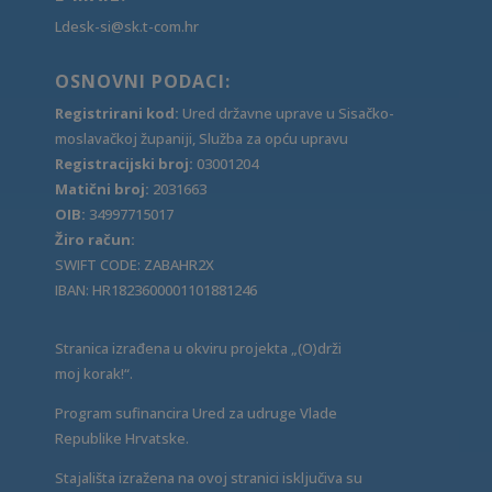
Ldesk-si@sk.t-com.hr
OSNOVNI PODACI:
Registrirani kod:
Ured državne uprave u Sisačko-
moslavačkoj županiji, Služba za opću upravu
Registracijski broj:
03001204
Matični broj:
2031663
OIB:
34997715017
Žiro račun:
SWIFT CODE: ZABAHR2X
IBAN: HR1823600001101881246
Stranica izrađena u okviru projekta „(O)drži
moj korak!“.
Program sufinancira Ured za udruge Vlade
Republike Hrvatske.
Stajališta izražena na ovoj stranici isključiva su