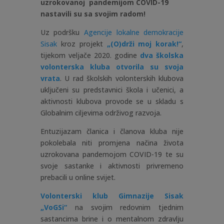
uzrokovanoj pandemijom COVID-19
nastavili su sa svojim radom!
Uz podršku
Agencije lokalne demokracije
Sisak
kroz projekt
„(O)drži moj korak!“
,
tijekom veljače 2020. godine
dva školska
volonterska kluba otvorila su svoja
vrata
. U rad školskih volonterskih klubova
uključeni su predstavnici škola i učenici, a
aktivnosti klubova provode se u skladu s
Globalnim ciljevima održivog razvoja.
Entuzijazam članica i članova kluba nije
pokolebala niti promjena načina života
uzrokovana pandemojom COVID-19 te su
svoje sastanke i aktivnosti privremeno
prebacili u online svijet.
Volonterski klub Gimnazije Sisak
„VoGSi“
na svojim redovnim tjednim
sastancima brine i o mentalnom zdravlju