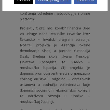
o načinima održavanja i organiziranja
sastanaka, kao i o mogućnostima
korištenja određene metodologije i online
platformi.
Projekt „(O)drži moj korak!“ financira Ured
za udruge vlade Republike Hrvatske kroz
Švicarsko – hrvatski program suradnje.
Nositelj projekta je Agencija lokalne
demokracije Sisak, a partneri Gimnazija
Sisak, Srednja škola „Ivana Trnskog“
Hrvatska Kostajnica te Sisačko –
moslavačka županija. Cilj projekta je
doprinos promociji partnerstva organizacija
civilnog društva i odgojno – obrazovnih
ustanova u području volonterstva koje
doprinosi socijalnoj i ekonomskoj koheziji
te održivom razvoju u Sisačko –
moslavačkoj županiji.