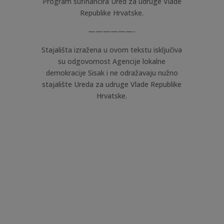
Program sufinancira Ured za udruge Vlade
Republike Hrvatske.
——————-
Stajališta izražena u ovom tekstu isključiva
su odgovornost Agencije lokalne
demokracije Sisak i ne odražavaju nužno
stajalište Ureda za udruge Vlade Republike
Hrvatske.