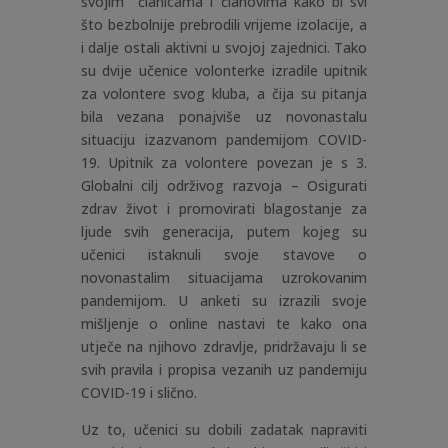
svojim članicama i članovima kako bi svi
što bezbolnije prebrodili vrijeme izolacije, a
i dalje ostali aktivni u svojoj zajednici. Tako
su dvije učenice volonterke izradile upitnik
za volontere svog kluba, a čija su pitanja
bila vezana ponajviše uz novonastalu
situaciju izazvanom pandemijom COVID-
19. Upitnik za volontere povezan je s 3.
Globalni cilj održivog razvoja – Osigurati
zdrav život i promovirati blagostanje za
ljude svih generacija, putem kojeg su
učenici istaknuli svoje stavove o
novonastalim situacijama uzrokovanim
pandemijom. U anketi su izrazili svoje
mišljenje o online nastavi te kako ona
utječe na njihovo zdravlje, pridržavaju li se
svih pravila i propisa vezanih uz pandemiju
COVID-19 i slično.
Uz to, učenici su dobili zadatak napraviti