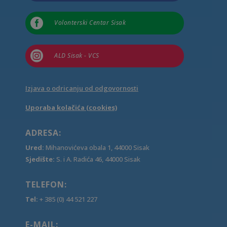

Volonterski Centar Sisak

ALD Sisak - VCS
Izjava o odricanju od odgovornosti
Uporaba kolačića (cookies)
ADRESA:
Ured:
Mihanovićeva obala 1, 44000 Sisak
Sjedište:
S. i A. Radića 46, 44000 Sisak
TELEFON:
Tel:
+ 385 (0) 44 521 227
E-MAIL: