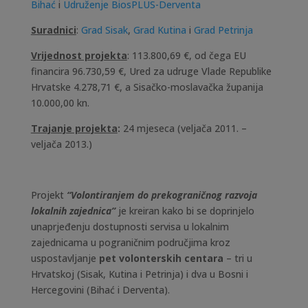
Bihać
i
Udruženje BiosPLUS-Derventa
Suradnici
:
Grad Sisak
,
Grad Kutina
i
Grad Petrinja
Vrijednost projekta
: 113.800,69 €, od čega EU
financira 96.730,59 €, Ured za udruge Vlade Republike
Hrvatske 4.278,71 €, a Sisačko-moslavačka županija
10.000,00 kn.
Trajanje projekta
:
24 mjeseca (veljača 2011. –
veljača 2013.)
Projekt
“Volontiranjem do prekograničnog razvoja
lokalnih zajednica”
je kreiran kako bi se doprinjelo
unaprjeđenju dostupnosti servisa u lokalnim
zajednicama u pograničnim područjima kroz
uspostavljanje
pet volonterskih centara
– tri u
Hrvatskoj (Sisak, Kutina i Petrinja) i dva u Bosni i
Hercegovini (Bihać i Derventa).