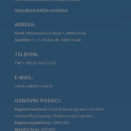
Uporaba kolačića (cookies)
ADRESA:
Ured:
Mihanovićeva obala 1, 44000 Sisak
Sjedište:
S. i A. Radića 46, 44000 Sisak
TELEFON:
Tel:
+ 385 (0) 44 521 227
E-MAIL:
Ldesk-si@sk.t-com.hr
OSNOVNI PODACI:
Registrirani kod:
Ured državne uprave u Sisačko-
moslavačkoj županiji, Služba za opću upravu
Registracijski broj:
03001204
Matični broj:
2031663