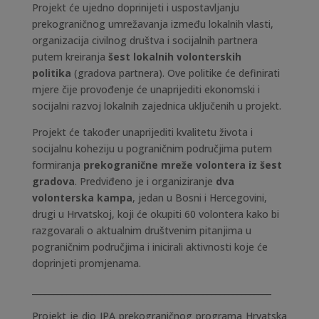
Projekt će ujedno doprinijeti i uspostavljanju
prekograničnog umrežavanja između lokalnih vlasti,
organizacija civilnog društva i socijalnih partnera
putem kreiranja
šest
lokalnih volonterskih
politika
(gradova partnera). Ove politike će definirati
mjere čije provođenje će unaprijediti ekonomski i
socijalni razvoj lokalnih zajednica uključenih u projekt.
Projekt će također unaprijediti kvalitetu života i
socijalnu koheziju u pograničnim područjima putem
formiranja
prekogranične mreže volontera iz šest
gradova
. Predviđeno je i organiziranje
dva
volonterska kampa
, jedan u Bosni i Hercegovini,
drugi u Hrvatskoj, koji će okupiti 60 volontera kako bi
razgovarali o aktualnim društvenim pitanjima u
pograničnim područjima i inicirali aktivnosti koje će
doprinjeti promjenama.
________________________________________________________
Projekt je dio IPA prekograničnog programa Hrvatska