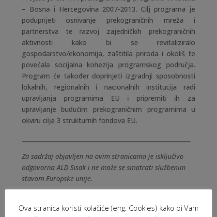
– Bosna i Hercegovina 2007-2013. Cilj programa je
poduprijeti osnivanje prekograničnih mreža i
partnerstva te razvoj zajedničkih prekograničnih
aktivnosti kako bi se revitaliziralo
gospodarstvo/ekonomija, zaštitila priroda i okoliš te
povećala socijalna kohezija programskog područja.
Program će također doprinjeti izgradnji sposobnosti
lokalnih, regionalnih i nacionalnih institucija radi
upravljanja programima EU i pripremiti ih za
upravljanje budućim prekograničnim programima u
okviru cilja 3 strukturnih fondova EU.
__________________________________________________________
Za sadržaj objavljen na ovim stranicama je isključivo
odgovorna ALD Sisak i ne može se smatrati službenim
stavom Europske unije.
Delegacija Europske unije u Republici Hrvatskoj
Ova stranica koristi kolačiće (eng. Cookies) kako bi Vam
European Aid Development and Cooperation