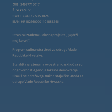
OIB:
34997715017
Žiro račun:
SWIFT CODE: ZABAHR2X
IBAN: HR1823600001101881246
Stranica izrađena u okviru projekta „(O)drži
moj korak!“.
Program sufinancira Ured za udruge Vlade
Republike Hrvatske.
Stajališta izražena na ovoj stranici isključiva su
odgovornost Agencije lokalne demokracije
Sisak i ne odražavaju nužno stajalište Ureda za
udruge Vlade Republike Hrvatske.