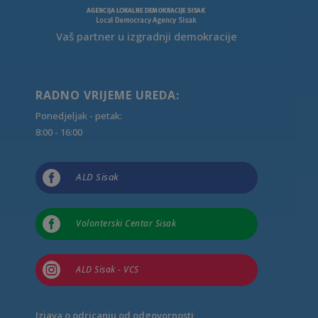
Vaš partner u izgradnji demokracije
RADNO VRIJEME UREDA:
Ponedjeljak - petak:
8:00 - 16:00

ALD Sisak

Volonterski Centar Sisak

ALD Sisak - VCS
Izjava o odricanju od odgovornosti