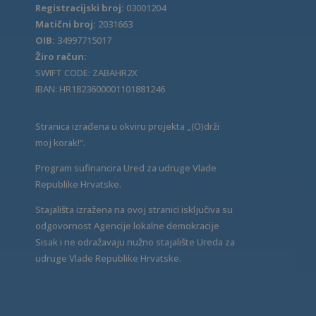
Registracijski broj:
03001204
Matični broj:
2031663
OIB:
34997715017
Žiro račun:
SWIFT CODE: ZABAHR2X
IBAN: HR1823600001101881246
Stranica izrađena u okviru projekta „(O)drži
moj korak!“.
Program sufinancira Ured za udruge Vlade
Republike Hrvatske.
Stajališta izražena na ovoj stranici isključiva su
odgovornost Agencije lokalne demokracije
Sisak i ne odražavaju nužno stajalište Ureda za
udruge Vlade Republike Hrvatske.