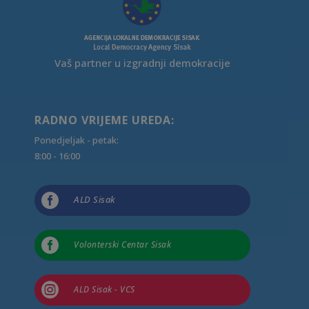
Vaš partner u izgradnji demokracije
RADNO VRIJEME UREDA:
Ponedjeljak - petak:
8:00 - 16:00

ALD Sisak

Volonterski Centar Sisak

ALD Sisak - VCS