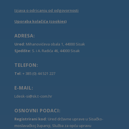
Izjava o odricanju od odgovornosti
Uporaba kolačića (cookies)
ADRESA:
Ured:
Mihanovićeva obala 1, 44000 Sisak
Sjedište:
S. i A. Radića 46, 44000 Sisak
TELEFON:
Tel:
+ 385 (0) 44 521 227
E-MAIL:
Ldesk-si@sk.t-com.hr
OSNOVNI PODACI:
Registrirani kod:
Ured državne uprave u Sisačko-
moslavačkoj županiji, Služba za opću upravu