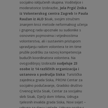
socijalno isključenih skupina. Voditeljice i
moderatorice Izobrazbe,
Jela Prgić Znika
iz Volonterskog centra Zagreb
te
Paula
Raužan iz ALD S
isak, svojim stručnim
znanjem kroz metode neformalnog učenja
i grupnog rada upoznale su sudionike s
osnovnim pojmovima i vrijednostima
volonterstva, ali i sustavnim pristupom
upravljanju radom volontera te im time
pružile podršku za razvoj kompetencija
budućih koordinatora volontera. Na
ovogodišnjoj Izobrazbi
sudjeluje 23
osobe iz 14 različitih organizacija i
ustanova s područja Siska
: Turistička
zajednica grada Siska, PRONI Centar za
socijalno podučavanje, Gradsko društvo
Crvenog križa Sisak, Centar za socijalnu
skrb Sisak, Dječji dom Vrbina, Udruga
tjelesnih invalida grada Siska, Novi svijet –
udruga za djecu i mlade, Udruga osoba s