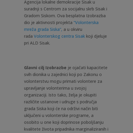
Agencija lokalne demokracije Sisak u
suradnji s Centrom za socijalnu skrb Sisak i
Gradom Siskom. Ova besplatna Izobrazba
dio je aktivnosti projekta
“Volonterska
mreža grada Siska”,
a u okviru
rada
Volonterskog centra Sisak
koji djeluje
pri ALD Sisak.
Glavni cilj Izobrazbe
je ojačati kapacitete
svih dionika u zajednici koji po Zakonu o
volonterstvu mogu primati
volontere za
upravljanje volonterima u svojoj
organizaciji. Isto tako, želja je okupiti
različite ustanove i udruge s područja
grada Siska koji će na održivi način biti
uključeni u volonterske programe, a
osobito u one koji doprinose poboljšanju
kvalitete života pripadnika marginaliziranih i