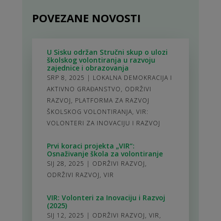
POVEZANE NOVOSTI
U Sisku održan Stručni skup o ulozi
školskog volontiranja u razvoju
zajednice i obrazovanja
SRP 8, 2025
|
LOKALNA DEMOKRACIJA I
AKTIVNO GRAĐANSTVO
,
ODRŽIVI
RAZVOJ
,
PLATFORMA ZA RAZVOJ
ŠKOLSKOG VOLONTIRANJA
,
VIR:
VOLONTERI ZA INOVACIJU I RAZVOJ
Prvi koraci projekta „VIR“:
Osnaživanje škola za volontiranje
SIJ 28, 2025
|
ODRŽIVI RAZVOJ
,
ODRŽIVI RAZVOJ
,
VIR
VIR: Volonteri za Inovaciju i Razvoj
(2025)
SIJ 12, 2025
|
ODRŽIVI RAZVOJ
,
VIR
,