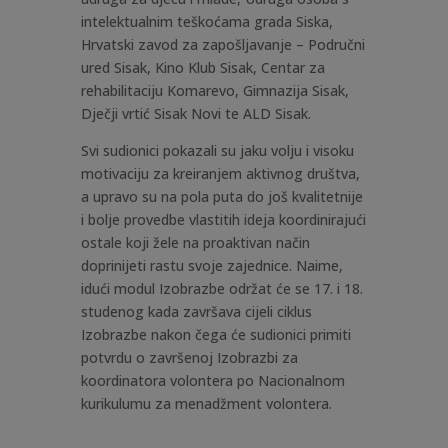
intelektualnim teškoćama grada Siska,
Hrvatski zavod za zapošljavanje – Područni
ured Sisak, Kino Klub Sisak, Centar za
rehabilitaciju Komarevo, Gimnazija Sisak,
Dječji vrtić Sisak Novi te ALD Sisak.
Svi sudionici pokazali su jaku volju i visoku
motivaciju za kreiranjem aktivnog društva,
a upravo su na pola puta do još kvalitetnije
i bolje provedbe vlastitih ideja koordinirajući
ostale koji žele na proaktivan način
doprinijeti rastu svoje zajednice. Naime,
idući modul Izobrazbe održat će se 17. i 18.
studenog kada završava cijeli ciklus
Izobrazbe nakon čega će sudionici primiti
potvrdu o završenoj Izobrazbi za
koordinatora volontera po Nacionalnom
kurikulumu za menadžment volontera.