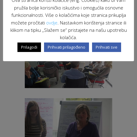
Ova stranica koristi kolačiće (eng. Cookies) kako bi Vam
pružila bolje korisničko iskustvo i omogućila osnovne
funkcionalnosti. Više o kolačićima koje stranica prikuplja
možete pročitati
ovdje
. Nastavkom korištenja stranice ili
klikom na tipku „Slažem se“ pristajete na našu upotrebu
kolačića.
Prilagodi
Prihvati prilagođeno
Prihvati sve