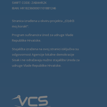
SWIFT CODE: ZABAHR2X
IBAN: HR1823600001101881246
Stranica izrađena u okviru projekta „(O)drži
moj korak!“.
Program sufinancira Ured za udruge Vlade
Republike Hrvatske.
Stajališta izražena na ovoj stranici isključiva su
odgovornost Agencije lokalne demokracije
Sisak i ne odražavaju nužno stajalište Ureda za
udruge Vlade Republike Hrvatske.