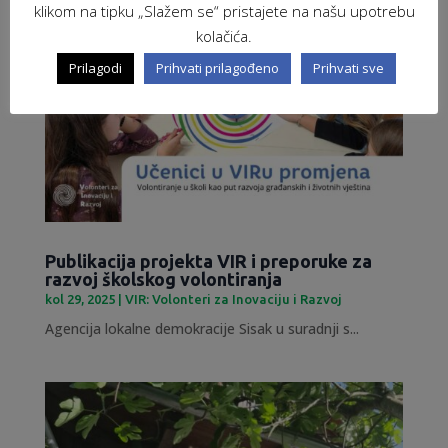
klikom na tipku „Slažem se“ pristajete na našu upotrebu
kolačića.
Prilagodi
Prihvati prilagođeno
Prihvati sve
Publikacija projekta VIR i preporuke za
razvoj školskog volontiranja
kol 29, 2025
|
VIR: Volonteri za Inovaciju i Razvoj
Agencija lokalne demokracije Sisak u suradnji s...