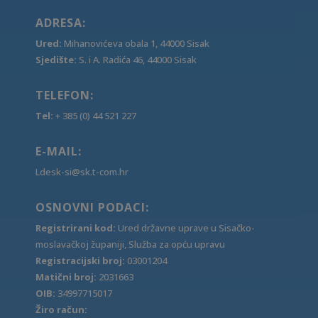
ADRESA:
Ured:
Mihanovićeva obala 1, 44000 Sisak
Sjedište:
S. i A. Radića 46, 44000 Sisak
TELEFON:
Tel:
+ 385 (0) 44 521 227
E-MAIL:
Ldesk-si@sk.t-com.hr
OSNOVNI PODACI:
Registrirani kod:
Ured državne uprave u Sisačko-
moslavačkoj županiji, Služba za opću upravu
Registracijski broj:
03001204
Matični broj:
2031663
OIB:
34997715017
Žiro račun: