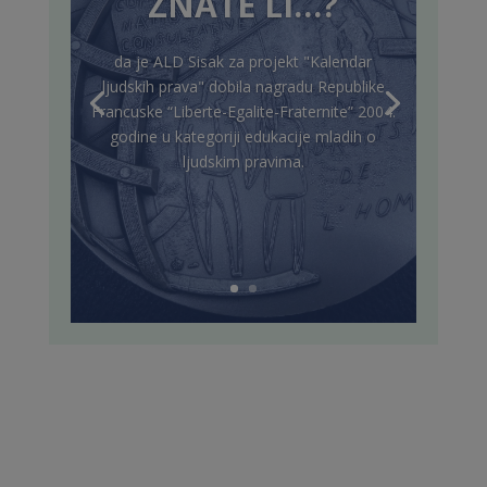
ZNATE LI…?
da je ALD Sisak za projekt "Kalendar
ljudskih prava" dobila nagradu Republike
Francuske “Liberte-Egalite-Fraternite” 2004.
godine u kategoriji edukacije mladih o
ljudskim pravima.