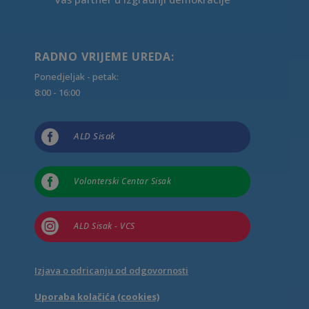
RADNO VRIJEME UREDA:
Ponedjeljak - petak:
8:00 - 16:00

ALD Sisak

Volonterski Centar Sisak

ALD Sisak - VCS
Izjava o odricanju od odgovornosti
Uporaba kolačića (cookies)