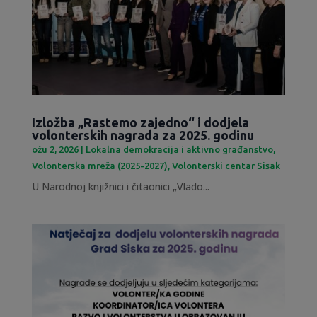
Izložba „Rastemo zajedno“ i dodjela
volonterskih nagrada za 2025. godinu
ožu 2, 2026
|
Lokalna demokracija i aktivno građanstvo
,
Volonterska mreža (2025-2027)
,
Volonterski centar Sisak
U Narodnoj knjižnici i čitaonici „Vlado...