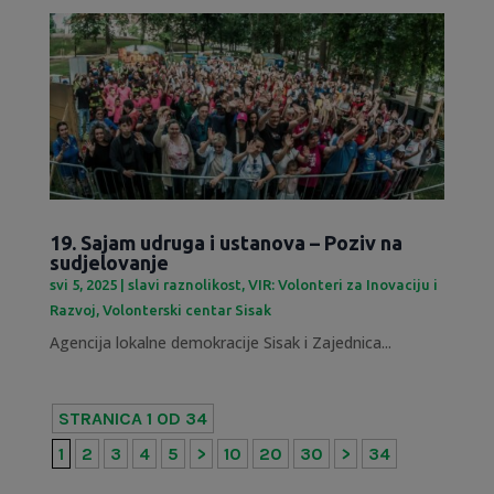
19. Sajam udruga i ustanova – Poziv na
sudjelovanje
svi 5, 2025
|
slavi raznolikost
,
VIR: Volonteri za Inovaciju i
Razvoj
,
Volonterski centar Sisak
Agencija lokalne demokracije Sisak i Zajednica...
STRANICA 1 OD 34
1
2
3
4
5
>
10
20
30
>
34