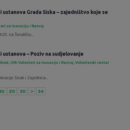
 i ustanova Grada Siska – zajedništvo koje se
teri za Inovaciju i Razvoj
25. na Šetalištu...
 i ustanova – Poziv na sudjelovanje
likost
,
VIR: Volonteri za Inovaciju i Razvoj
,
Volonterski centar
racije Sisak i Zajednica...
10
20
30
>
34