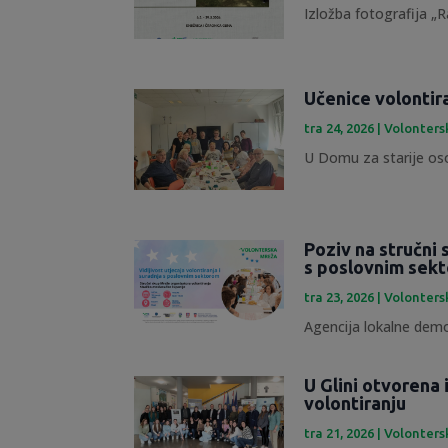
Izložba fotografija „R
Učenice volontir
tra 24, 2026
|
Volonters
U Domu za starije osob
Poziv na stručni 
s poslovnim sek
tra 23, 2026
|
Volonters
Agencija lokalne demok
U Glini otvorena
volontiranju
tra 21, 2026
|
Volonters