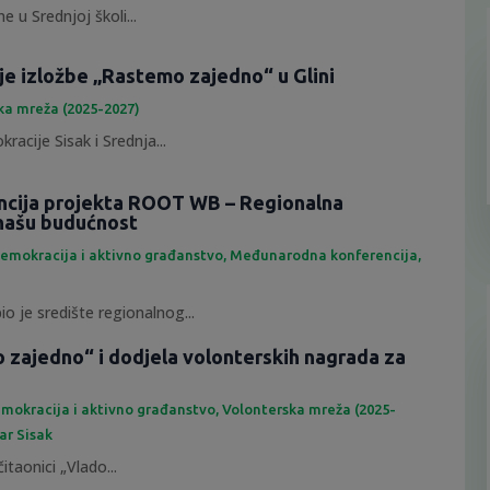
e u Srednjoj školi...
je izložbe „Rastemo zajedno“ u Glini
ka mreža (2025-2027)
racije Sisak i Srednja...
ncija projekta ROOT WB – Regionalna
našu budućnost
emokracija i aktivno građanstvo
,
Međunarodna konferencija
,
io je središte regionalnog...
 zajedno“ i dodjela volonterskih nagrada za
mokracija i aktivno građanstvo
,
Volonterska mreža (2025-
ar Sisak
itaonici „Vlado...