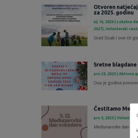
Otvoren natječaj
za 2025. godinu
sij 16, 2026
|
Lokalna de
2027)
,
Volonterski cent
Grad Sisak i ove će god
Sretne blagdane 
pro 23, 2025
|
Aktivno 
Ova je godina ponovno
Čestitamo Međun
pro 5, 2025
|
Volontersk
Međunarodni dan volont