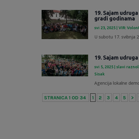
19. Sajam udruga
gradi godinama
svi 23, 2025
|
VIR: Volon
U subotu 17. svibnja 20
19. Sajam udruga
svi 5, 2025
|
slavi razno
Sisak
Agencija lokalne demok
STRANICA 1 OD 34
1
2
3
4
5
>