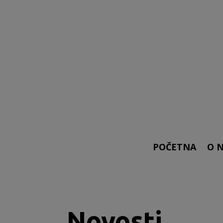
POČETNA
O 
Novosti