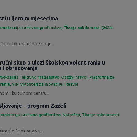
sti u ljetnim mjesecima
emokracija i aktivno građanstvo
,
Tkanje solidarnosti (2024-
enciji lokalne demokracije...
ručni skup o ulozi školskog volontiranja u
e i obrazovanja
mokracija i aktivno građanstvo
,
Održivi razvoj
,
Platforma za
iranja
,
VIR: Volonteri za Inovaciju i Razvoj
om i kulturnom centru...
šljavanje – program Zaželi
mokracija i aktivno građanstvo
,
Natječaji
,
Tkanje solidarnosti
racije Sisak poziva...