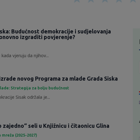
tska: Budućnost demokracije i sudjelovanja
onovno izgraditi povjerenje?
 kada vjeruju da njihov...
izrade novog Programa za mlade Grada Siska
lade: Strategija za bolju budućnost
racije Sisak održala je...
zajedno“ seli u Knjižnicu i čitaonicu Glina
a mreža (2025-2027)