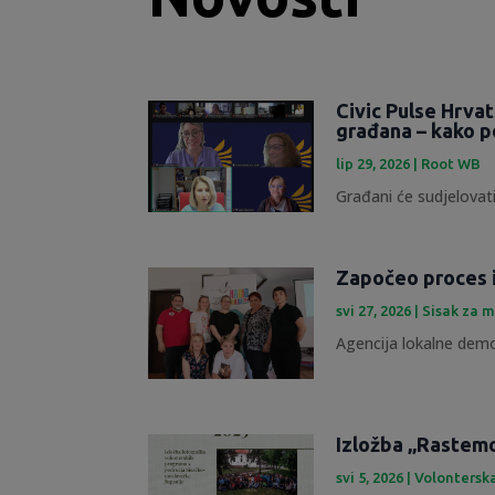
Civic Pulse Hrva
građana – kako p
lip 29, 2026
|
Root WB
Građani će sudjelovati
Započeo proces 
svi 27, 2026
|
Sisak za m
Agencija lokalne demok
Izložba „Rastemo 
svi 5, 2026
|
Volontersk