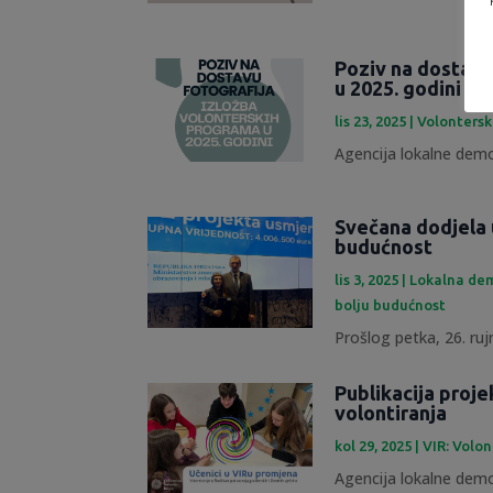
Poziv na dostavu
u 2025. godini
lis 23, 2025
|
Volontersk
Agencija lokalne demok
Svečana dodjela 
budućnost
lis 3, 2025
|
Lokalna dem
bolju budućnost
Prošlog petka, 26. rujn
Publikacija proje
volontiranja
kol 29, 2025
|
VIR: Volon
Agencija lokalne demok