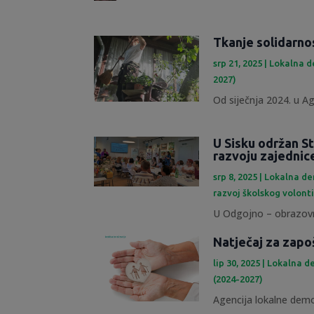
Tkanje solidarno
srp 21, 2025
|
Lokalna d
2027)
Od siječnja 2024. u Ag
U Sisku održan St
razvoju zajednic
srp 8, 2025
|
Lokalna de
razvoj školskog volont
U Odgojno – obrazovn
Natječaj za zapo
lip 30, 2025
|
Lokalna de
(2024-2027)
Agencija lokalne demok