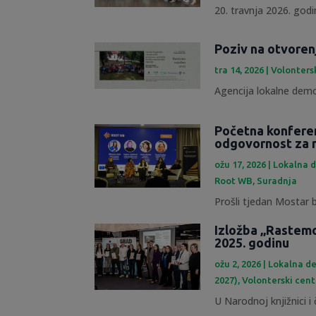
20. travnja 2026. godin
Poziv na otvoren
tra 14, 2026
|
Volonters
Agencija lokalne demok
Početna konfere
odgovornost za 
ožu 17, 2026
|
Lokalna d
Root WB
,
Suradnja
Prošli tjedan Mostar b
Izložba „Rastemo
2025. godinu
ožu 2, 2026
|
Lokalna de
2027)
,
Volonterski cent
U Narodnoj knjižnici i č