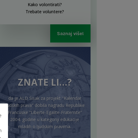
Kako volontirati?
Trebate voluntere?
Saznaj više!
ZNATE LI…?
da je ALD Sisak za projekt "Kalendar
ljudskih prava" dobila nagradu Republike
Francuske “Liberte-Egalite-Fraternite”
e
2004. godine u kategoriji edukacije
mladih o ljudskim pravima.
m
u