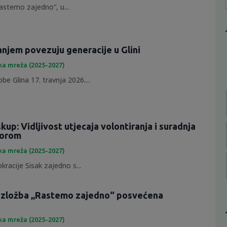
astemo zajedno“, u...
anjem povezuju generacije u Glini
ka mreža (2025-2027)
e Glina 17. travnja 2026....
skup: Vidljivost utjecaja volontiranja i suradnja
torom
ka mreža (2025-2027)
racije Sisak zajedno s...
 izložba „Rastemo zajedno“ posvećena
ka mreža (2025-2027)