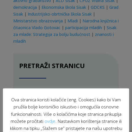
aktivno građanstvo
|
ALD Sisak
|
CPUZ Vrbina Sisak
|
demokracija
|
Ekonomska škola Sisak
|
GDCKS
|
Grad
Sisak
|
Industrijsko-obrtnička škola Sisak
|
Ministarstvo obrazovanja
|
Mladi
|
Narodna knjižnica i
čitaonica Vlado Gotovac
|
participacija mladih
|
Sisak
za mlade: Strategija za bolju budućnost
|
znanosti i
mladih
PRETRAŽI STRANICU
Ova stranica koristi kolačiće (eng. Cookies) kako bi Vam
pružila bolje korisničko iskustvo i omogućila osnovne
funkcionalnosti. Više o kolačićima koje stranica prikuplja
možete pročitati
ovdje
. Nastavkom korištenja stranice ili
klikom na tipku „Slažem se“ pristajete na našu upotrebu