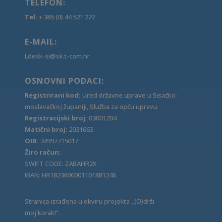
TELEFON:
Tel:
+ 385 (0) 44 521 227
E-MAIL:
Ldesk-si@sk.t-com.hr
OSNOVNI PODACI:
Registrirani kod:
Ured državne uprave u Sisačko-
moslavačkoj županiji, Služba za opću upravu
Registracijski broj:
03001204
Matični broj:
2031663
OIB:
34997715017
Žiro račun:
SWIFT CODE: ZABAHR2X
IBAN: HR1823600001101881246
Stranica izrađena u okviru projekta „(O)drži
moj korak!“.