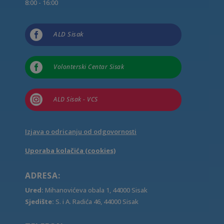
8:00 - 16:00

ALD Sisak

Volonterski Centar Sisak

ALD Sisak - VCS
Izjava o odricanju od odgovornosti
Uporaba kolačića (cookies)
ADRESA:
Ured:
Mihanovićeva obala 1, 44000 Sisak
Sjedište:
S. i A. Radića 46, 44000 Sisak