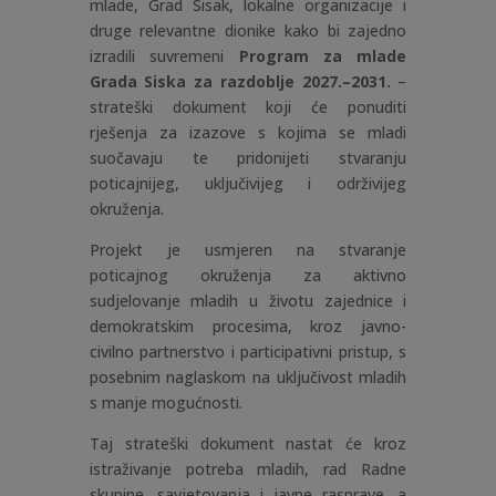
mlade, Grad Sisak, lokalne organizacije i
druge relevantne dionike kako bi zajedno
izradili suvremeni
Program za mlade
Grada Siska za razdoblje 2027.–2031.
–
strateški dokument koji će ponuditi
rješenja za izazove s kojima se mladi
suočavaju te pridonijeti stvaranju
poticajnijeg, uključivijeg i održivijeg
okruženja.
Projekt je usmjeren na stvaranje
poticajnog okruženja za aktivno
sudjelovanje mladih u životu zajednice i
demokratskim procesima, kroz javno-
civilno partnerstvo i participativni pristup, s
posebnim naglaskom na uključivost mladih
s manje mogućnosti.
Taj strateški dokument nastat će kroz
istraživanje potreba mladih, rad Radne
skupine, savjetovanja i javne rasprave, a