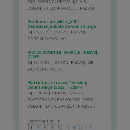
ŠKOLSKOG VOLONTIRANJA
,
VIR:
VOLONTERI ZA INOVACIJU I RAZVOJ
Prvi koraci projekta „VIR“:
Osnaživanje škola za volontiranje
SIJ 28, 2025
|
ODRŽIVI RAZVOJ
,
ODRŽIVI RAZVOJ
,
VIR
VIR: Volonteri za Inovaciju i Razvoj
(2025)
SIJ 12, 2025
|
ODRŽIVI RAZVOJ
,
VIR
,
ZAVRŠENI PROJEKTI
Platforma za razvoj školskog
volontiranja (2022. – 2024.)
SIJ 3, 2025
|
ODRŽIVI RAZVOJ
,
PLATFORMA ZA RAZVOJ ŠKOLSKOG
VOLONTIRANJA
,
ZAVRŠENI PROJEKTI
stranica 1 od 10
1
2
3
4
5
>
10
>
10