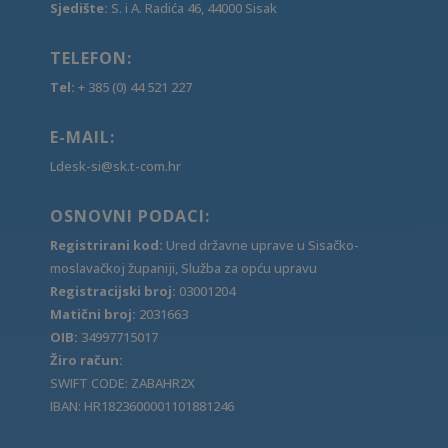
Sjedište:
S. i A. Radića 46, 44000 Sisak
TELEFON:
Tel:
+ 385 (0) 44 521 227
E-MAIL:
Ldesk-si@sk.t-com.hr
OSNOVNI PODACI:
Registrirani kod:
Ured državne uprave u Sisačko-
moslavačkoj županiji, Služba za opću upravu
Registracijski broj:
03001204
Matični broj:
2031663
OIB:
34997715017
Žiro račun:
SWIFT CODE: ZABAHR2X
IBAN: HR1823600001101881246