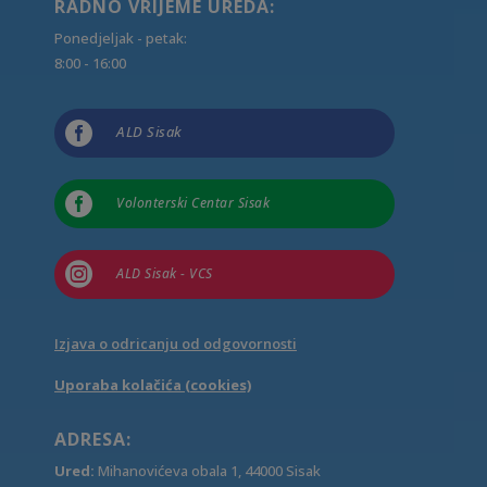
RADNO VRIJEME UREDA:
Ponedjeljak - petak:
8:00 - 16:00

ALD Sisak

Volonterski Centar Sisak

ALD Sisak - VCS
Izjava o odricanju od odgovornosti
Uporaba kolačića (cookies)
ADRESA:
Ured:
Mihanovićeva obala 1, 44000 Sisak