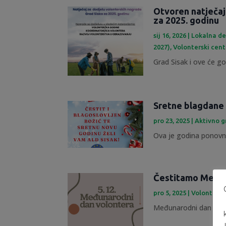
Otvoren natječaj
za 2025. godinu
sij 16, 2026
|
Lokalna de
2027)
,
Volonterski cent
Grad Sisak i ove će god
Sretne blagdane 
pro 23, 2025
|
Aktivno 
Ova je godina ponovno
Čestitamo Međun
pro 5, 2025
|
Volontersk
Međunarodni dan volont