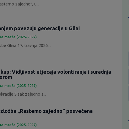
astemo zajedno“, u...
anjem povezuju generacije u Glini
ka mreža (2025-2027)
e Glina 17. travnja 2026....
skup: Vidljivost utjecaja volontiranja i suradnja
torom
ka mreža (2025-2027)
racije Sisak zajedno s...
 izložba „Rastemo zajedno“ posvećena
ka mreža (2025-2027)