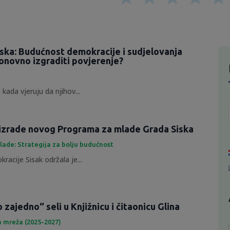
tska: Budućnost demokracije i sudjelovanja
onovno izgraditi povjerenje?
 kada vjeruju da njihov...
izrade novog Programa za mlade Grada Siska
lade: Strategija za bolju budućnost
racije Sisak održala je...
zajedno“ seli u Knjižnicu i čitaonicu Glina
a mreža (2025-2027)