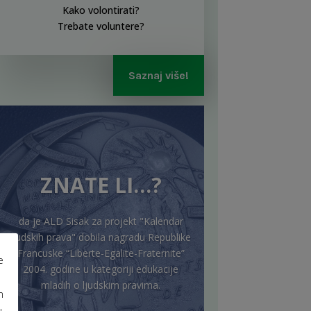
Kako volontirati?
Trebate voluntere?
Saznaj više!
ZNATE LI…?
da je ALD Sisak za projekt "Kalendar
ljudskih prava" dobila nagradu Republike
Francuske “Liberte-Egalite-Fraternite”
e
2004. godine u kategoriji edukacije
mladih o ljudskim pravima.
m
u