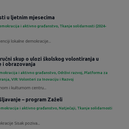
sti u ljetnim mjesecima
emokracija i aktivno građanstvo
,
Tkanje solidarnosti (2024-
enciji lokalne demokracije...
ručni skup o ulozi školskog volontiranja u
e i obrazovanja
mokracija i aktivno građanstvo
,
Održivi razvoj
,
Platforma za
iranja
,
VIR: Volonteri za Inovaciju i Razvoj
om i kulturnom centru...
šljavanje – program Zaželi
mokracija i aktivno građanstvo
,
Natječaji
,
Tkanje solidarnosti
racije Sisak poziva...