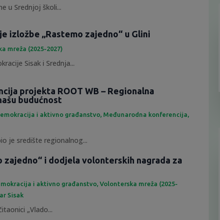
e u Srednjoj školi...
je izložbe „Rastemo zajedno“ u Glini
ka mreža (2025-2027)
racije Sisak i Srednja...
ncija projekta ROOT WB – Regionalna
našu budućnost
emokracija i aktivno građanstvo
,
Međunarodna konferencija
,
io je središte regionalnog...
 zajedno“ i dodjela volonterskih nagrada za
mokracija i aktivno građanstvo
,
Volonterska mreža (2025-
ar Sisak
itaonici „Vlado...