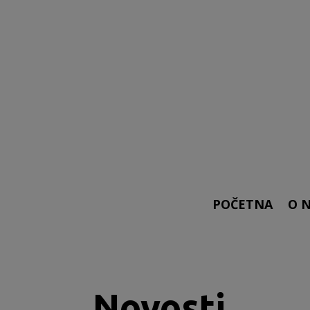
POČETNA
O 
Novosti