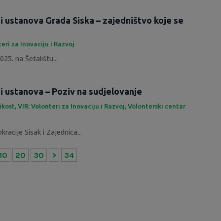
 i ustanova Grada Siska – zajedništvo koje se
teri za Inovaciju i Razvoj
25. na Šetalištu...
 i ustanova – Poziv na sudjelovanje
likost
,
VIR: Volonteri za Inovaciju i Razvoj
,
Volonterski centar
racije Sisak i Zajednica...
10
20
30
>
34