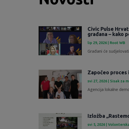
Civic Pulse Hrva
građana – kako p
lip 29, 2026
|
Root WB
Građani će sudjelovati
Započeo proces 
svi 27, 2026
|
Sisak za m
Agencija lokalne demok
Izložba „Rastemo 
svi 5, 2026
|
Volontersk