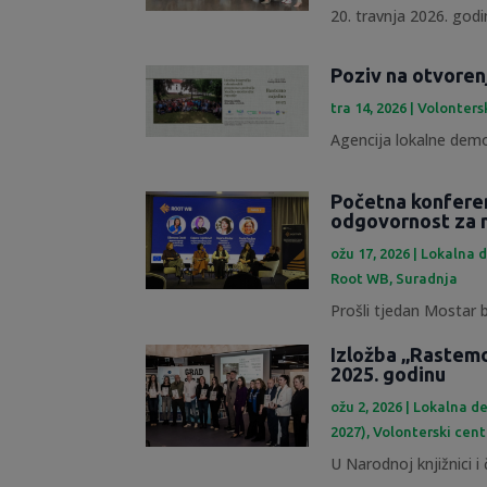
20. travnja 2026. godin
Poziv na otvoren
tra 14, 2026
|
Volonters
Agencija lokalne demok
Početna konfere
odgovornost za 
ožu 17, 2026
|
Lokalna d
Root WB
,
Suradnja
Prošli tjedan Mostar b
Izložba „Rastemo
2025. godinu
ožu 2, 2026
|
Lokalna de
2027)
,
Volonterski cent
U Narodnoj knjižnici i č