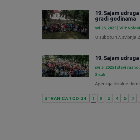
19. Sajam udruga
gradi godinama
svi 23, 2025
|
VIR: Volon
U subotu 17. svibnja 20
19. Sajam udruga
svi 5, 2025
|
slavi razno
Sisak
Agencija lokalne demok
STRANICA 1 OD 34
1
2
3
4
5
>