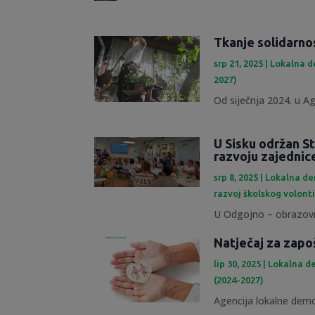
Tkanje solidarno
srp 21, 2025
|
Lokalna d
2027)
Od siječnja 2024. u Ag
U Sisku održan St
razvoju zajednic
srp 8, 2025
|
Lokalna de
razvoj školskog volont
U Odgojno – obrazovn
Natječaj za zapo
lip 30, 2025
|
Lokalna de
(2024-2027)
Agencija lokalne demok