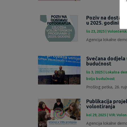
Poziv na dostavu
u 2025. godini
lis 23, 2025
|
Volontersk
Agencija lokalne demok
Svečana dodjela 
budućnost
lis 3, 2025
|
Lokalna dem
bolju budućnost
Prošlog petka, 26. rujn
Publikacija proje
volontiranja
kol 29, 2025
|
VIR: Volon
Agencija lokalne demok