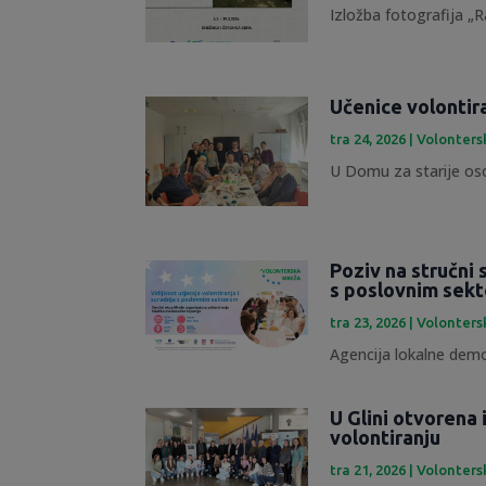
Izložba fotografija „R
Učenice volontir
tra 24, 2026
|
Volonters
U Domu za starije osob
Poziv na stručni 
s poslovnim sek
tra 23, 2026
|
Volonters
Agencija lokalne demok
U Glini otvorena
volontiranju
tra 21, 2026
|
Volonters