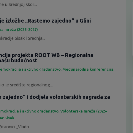
e u Srednjoj školi...
je izložbe „Rastemo zajedno“ u Glini
ka mreža (2025-2027)
racije Sisak i Srednja...
ncija projekta ROOT WB – Regionalna
našu budućnost
emokracija i aktivno građanstvo
,
Međunarodna konferencija
,
io je središte regionalnog...
 zajedno“ i dodjela volonterskih nagrada za
mokracija i aktivno građanstvo
,
Volonterska mreža (2025-
ar Sisak
itaonici „Vlado...