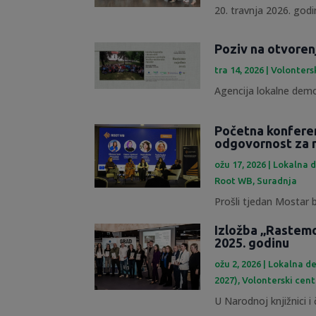
20. travnja 2026. godin
Poziv na otvoren
tra 14, 2026
|
Volonters
Agencija lokalne demok
Početna konfere
odgovornost za 
ožu 17, 2026
|
Lokalna d
Root WB
,
Suradnja
Prošli tjedan Mostar b
Izložba „Rastemo
2025. godinu
ožu 2, 2026
|
Lokalna de
2027)
,
Volonterski cent
U Narodnoj knjižnici i č