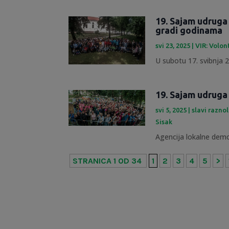
19. Sajam udruga
gradi godinama
svi 23, 2025
|
VIR: Volon
U subotu 17. svibnja 20
19. Sajam udruga
svi 5, 2025
|
slavi razno
Sisak
Agencija lokalne demok
STRANICA 1 OD 34
1
2
3
4
5
>