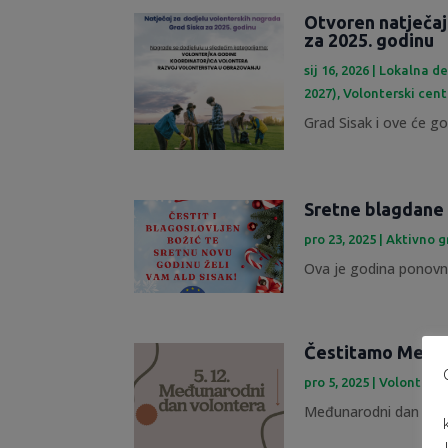
Otvoren natječaj
za 2025. godinu
sij 16, 2026
|
Lokalna de
2027)
,
Volonterski cent
Grad Sisak i ove će god
Sretne blagdane 
pro 23, 2025
|
Aktivno 
Ova je godina ponovno
Čestitamo Međun
pro 5, 2025
|
Volontersk
Međunarodni dan volont