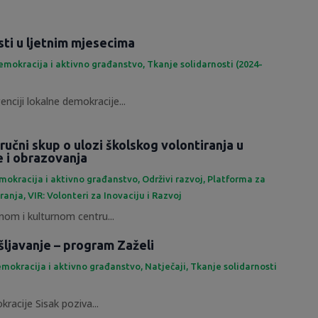
sti u ljetnim mjesecima
emokracija i aktivno građanstvo
,
Tkanje solidarnosti (2024-
enciji lokalne demokracije...
ručni skup o ulozi školskog volontiranja u
e i obrazovanja
mokracija i aktivno građanstvo
,
Održivi razvoj
,
Platforma za
iranja
,
VIR: Volonteri za Inovaciju i Razvoj
om i kulturnom centru...
šljavanje – program Zaželi
mokracija i aktivno građanstvo
,
Natječaji
,
Tkanje solidarnosti
racije Sisak poziva...