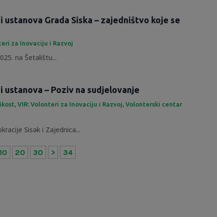
 i ustanova Grada Siska – zajedništvo koje se
teri za Inovaciju i Razvoj
25. na Šetalištu...
 i ustanova – Poziv na sudjelovanje
likost
,
VIR: Volonteri za Inovaciju i Razvoj
,
Volonterski centar
racije Sisak i Zajednica...
10
20
30
>
34