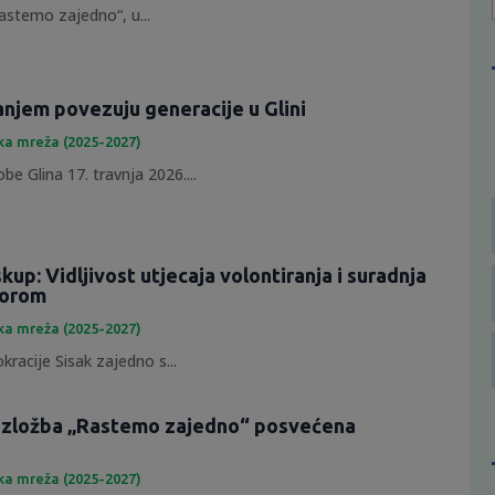
astemo zajedno“, u...
anjem povezuju generacije u Glini
ka mreža (2025-2027)
e Glina 17. travnja 2026....
skup: Vidljivost utjecaja volontiranja i suradnja
torom
ka mreža (2025-2027)
racije Sisak zajedno s...
 izložba „Rastemo zajedno“ posvećena
ka mreža (2025-2027)