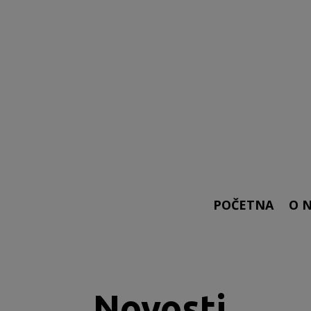
POČETNA
O 
Novosti