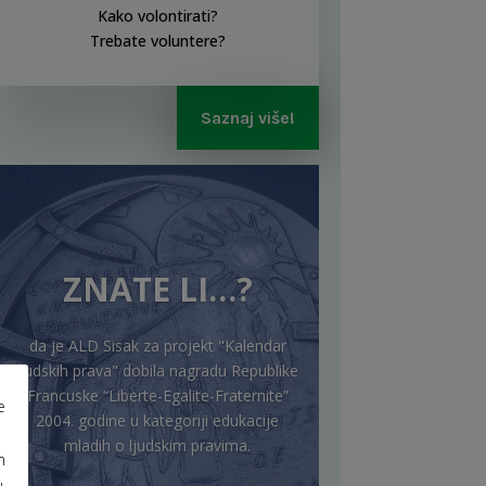
Kako volontirati?
Trebate voluntere?
Saznaj više!
ZNATE LI…?
da je ALD Sisak za projekt "Kalendar
ljudskih prava" dobila nagradu Republike
Francuske “Liberte-Egalite-Fraternite”
e
2004. godine u kategoriji edukacije
mladih o ljudskim pravima.
m
u