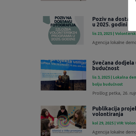
Poziv na dostavu
u 2025. godini
lis 23, 2025
|
Volontersk
Agencija lokalne demok
Svečana dodjela 
budućnost
lis 3, 2025
|
Lokalna dem
bolju budućnost
Prošlog petka, 26. rujn
Publikacija proje
volontiranja
kol 29, 2025
|
VIR: Volon
Agencija lokalne demok