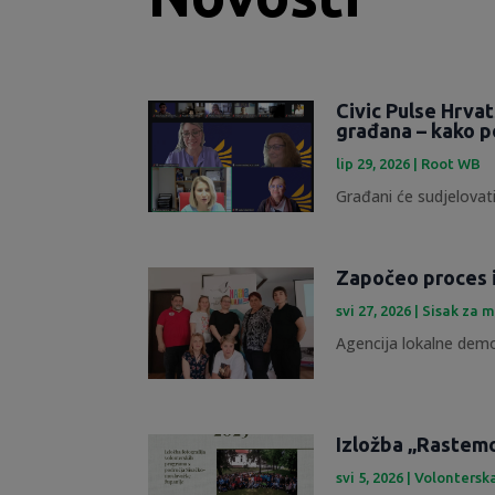
Civic Pulse Hrva
građana – kako p
lip 29, 2026
|
Root WB
Građani će sudjelovati
Započeo proces 
svi 27, 2026
|
Sisak za m
Agencija lokalne demok
Izložba „Rastemo 
svi 5, 2026
|
Volontersk