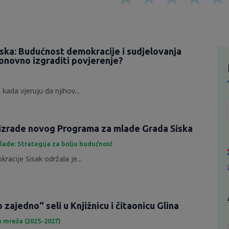
tska: Budućnost demokracije i sudjelovanja
onovno izgraditi povjerenje?
 kada vjeruju da njihov...
izrade novog Programa za mlade Grada Siska
lade: Strategija za bolju budućnost
racije Sisak održala je...
zajedno“ seli u Knjižnicu i čitaonicu Glina
a mreža (2025-2027)