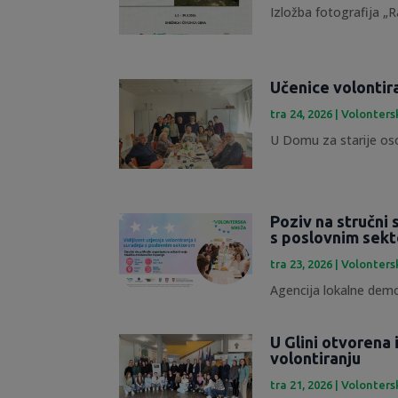
Izložba fotografija „R
Učenice volontir
tra 24, 2026
|
Volonters
U Domu za starije osob
Poziv na stručni 
s poslovnim sek
tra 23, 2026
|
Volonters
Agencija lokalne demok
U Glini otvorena
volontiranju
tra 21, 2026
|
Volonters