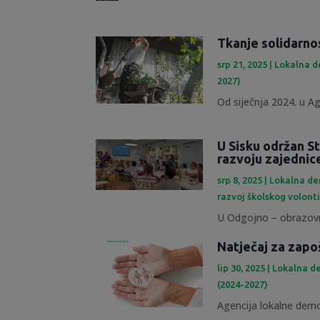
Tkanje solidarno
srp 21, 2025
|
Lokalna d
2027)
Od siječnja 2024. u Ag
U Sisku održan St
razvoju zajednic
srp 8, 2025
|
Lokalna de
razvoj školskog volont
U Odgojno – obrazovn
Natječaj za zapo
lip 30, 2025
|
Lokalna de
(2024-2027)
Agencija lokalne demok