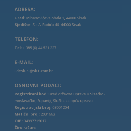
ADRESA:
Ured:
Mihanovićeva obala 1, 44000 Sisak
Sjedište:
S. i A. Radića 46, 44000 Sisak
TELEFON:
Tel:
+ 385 (0) 44 521 227
E-MAIL:
Ldesk-si@sk.t-com.hr
OSNOVNI PODACI:
Registrirani kod:
Ured državne uprave u Sisačko-
moslavačkoj županiji, Služba za opću upravu
Registracijski broj:
03001204
Matični broj:
2031663
OIB:
34997715017
Žiro račun: