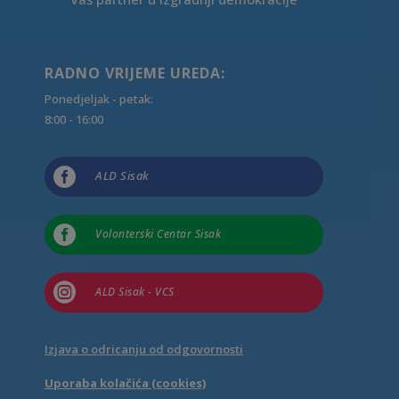
RADNO VRIJEME UREDA:
Ponedjeljak - petak:
8:00 - 16:00

ALD Sisak

Volonterski Centar Sisak

ALD Sisak - VCS
Izjava o odricanju od odgovornosti
Uporaba kolačića (cookies)