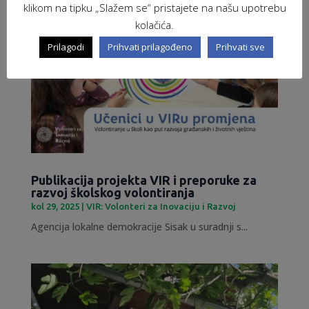
klikom na tipku „Slažem se“ pristajete na našu upotrebu
kolačića.
Prilagodi
Prihvati prilagođeno
Prihvati sve
Publikacija projekta VIR i preporuke za
razvoj školskog volontiranja
kol 29, 2025
|
VIR: Volonteri za Inovaciju i Razvoj
Agencija lokalne demokracije Sisak u suradnji s...