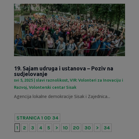
19. Sajam udruga i ustanova – Poziv na
sudjelovanje
svi 5, 2025
|
slavi raznolikost
,
VIR: Volonteri za Inovaciju i
Razvoj
,
Volonterski centar Sisak
Agencija lokalne demokracije Sisak i Zajednica...
STRANICA 1 OD 34
1
2
3
4
5
>
10
20
30
>
34