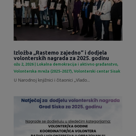
Izložba „Rastemo zajedno“ i dodjela
volonterskih nagrada za 2025. godinu
ožu 2, 2026
|
Lokalna demokracija i aktivno građanstvo
,
Volonterska mreža (2025-2027)
,
Volonterski centar Sisak
U Narodnoj knjižnici i čitaonici „Vlado...