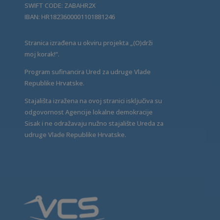
SWIFT CODE: ZABAHR2X
IBAN: HR1823600001101881246
Stranica izrađena u okviru projekta „(O)drži
moj korak!“.
Program sufinancira Ured za udruge Vlade
Republike Hrvatske.
Stajališta izražena na ovoj stranici isključiva su
odgovornost Agencije lokalne demokracije
Sisak i ne odražavaju nužno stajalište Ureda za
udruge Vlade Republike Hrvatske.