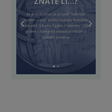
ZNATE LI…?
da je ALD Sisak za projekt "Kalendar
ljudskih prava" dobila nagradu Republike
Francuske “Liberte-Egalite-Fraternite” 2004.
godine u kategoriji edukacije mladih o
ljudskim pravima.