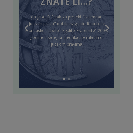
ZNATE LI…?
da je ALD Sisak za projekt "Kalendar
ljudskih prava" dobila nagradu Republike
Francuske “Liberte-Egalite-Fraternite” 2004.
godine u kategoriji edukacije mladih o
ljudskim pravima.