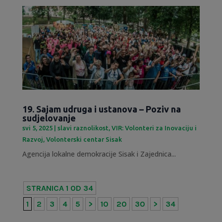
19. Sajam udruga i ustanova – Poziv na
sudjelovanje
svi 5, 2025
|
slavi raznolikost
,
VIR: Volonteri za Inovaciju i
Razvoj
,
Volonterski centar Sisak
Agencija lokalne demokracije Sisak i Zajednica...
STRANICA 1 OD 34
1
2
3
4
5
>
10
20
30
>
34