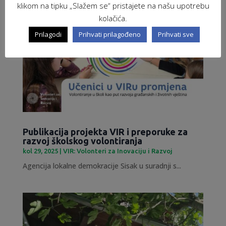
klikom na tipku „Slažem se“ pristajete na našu upotrebu
kolačića.
Prilagodi
Prihvati prilagođeno
Prihvati sve
Publikacija projekta VIR i preporuke za
razvoj školskog volontiranja
kol 29, 2025
|
VIR: Volonteri za Inovaciju i Razvoj
Agencija lokalne demokracije Sisak u suradnji s...