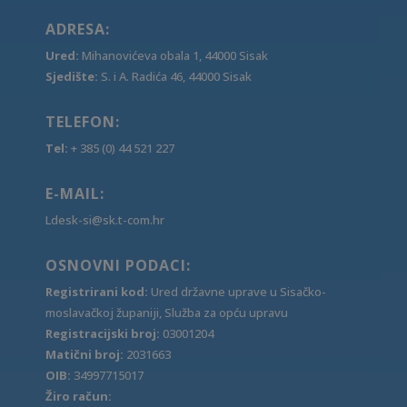
ADRESA:
Ured:
Mihanovićeva obala 1, 44000 Sisak
Sjedište:
S. i A. Radića 46, 44000 Sisak
TELEFON:
Tel:
+ 385 (0) 44 521 227
E-MAIL:
Ldesk-si@sk.t-com.hr
OSNOVNI PODACI:
Registrirani kod:
Ured državne uprave u Sisačko-
moslavačkoj županiji, Služba za opću upravu
Registracijski broj:
03001204
Matični broj:
2031663
OIB:
34997715017
Žiro račun: