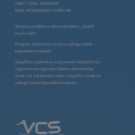
SWIFT CODE: ZABAHR2X
IBAN: HR1823600001101881246
Stranica izrađena u okviru projekta „(O)drži
moj korak!“.
Program sufinancira Ured za udruge Vlade
Republike Hrvatske.
Stajališta izražena na ovoj stranici isključiva su
odgovornost Agencije lokalne demokracije
Sisak i ne odražavaju nužno stajalište Ureda za
udruge Vlade Republike Hrvatske.