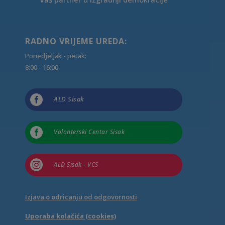
RADNO VRIJEME UREDA:
Ponedjeljak - petak:
8:00 - 16:00

ALD Sisak

Volonterski Centar Sisak

ALD Sisak - VCS
Izjava o odricanju od odgovornosti
Uporaba kolačića (cookies)