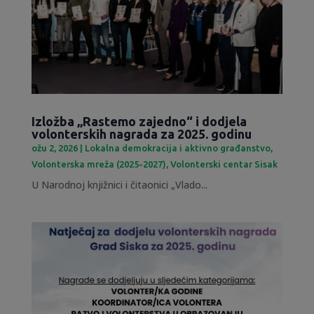
Izložba „Rastemo zajedno“ i dodjela
volonterskih nagrada za 2025. godinu
ožu 2, 2026
|
Lokalna demokracija i aktivno građanstvo
,
Volonterska mreža (2025-2027)
,
Volonterski centar Sisak
U Narodnoj knjižnici i čitaonici „Vlado...